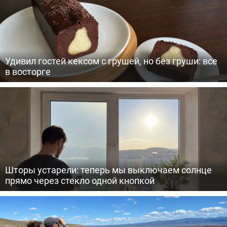
Удивил гостей кексом с грушей, но без груши: все
в восторге
Шторы устарели: теперь мы выключаем солнце
прямо через стекло одной кнопкой