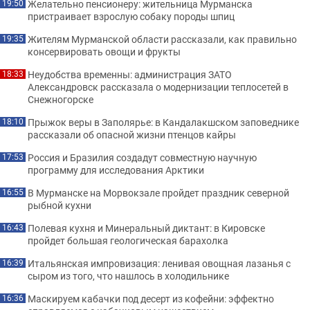
Желательно пенсионеру: жительница Мурманска
19:50
пристраивает взрослую собаку породы шпиц
Жителям Мурманской области рассказали, как правильно
19:35
консервировать овощи и фрукты
Неудобства временны: администрация ЗАТО
18:33
Александровск рассказала о модернизации теплосетей в
Снежногорске
Прыжок веры в Заполярье: в Кандалакшском заповеднике
18:10
рассказали об опасной жизни птенцов кайры
Россия и Бразилия создадут совместную научную
17:53
программу для исследования Арктики
В Мурманске на Морвокзале пройдет праздник северной
16:55
рыбной кухни
Полевая кухня и Минеральный диктант: в Кировске
16:43
пройдет большая геологическая барахолка
Итальянская импровизация: ленивая овощная лазанья с
16:39
сыром из того, что нашлось в холодильнике
Маскируем кабачки под десерт из кофейни: эффектно
16:36