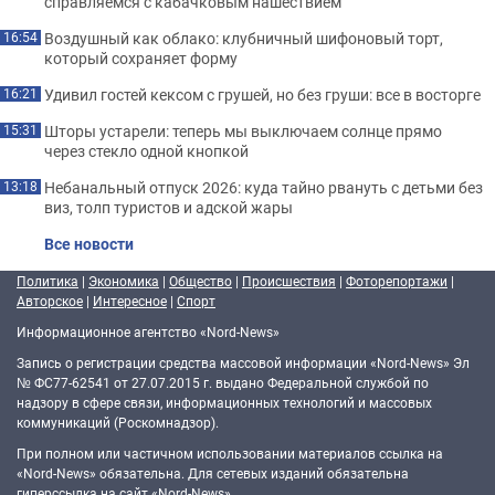
справляемся с кабачковым нашествием
Воздушный как облако: клубничный шифоновый торт,
16:54
который сохраняет форму
Удивил гостей кексом с грушей, но без груши: все в восторге
16:21
Шторы устарели: теперь мы выключаем солнце прямо
15:31
через стекло одной кнопкой
Небанальный отпуск 2026: куда тайно рвануть с детьми без
13:18
виз, толп туристов и адской жары
Все новости
Политика
|
Экономика
|
Общество
|
Происшествия
|
Фоторепортажи
|
Авторское
|
Интересное
|
Спорт
Информационное агентство «Nord-News»
Запись о регистрации средства массовой информации «Nord-News» Эл
№ ФС77-62541 от 27.07.2015 г. выдано Федеральной службой по
надзору в сфере связи, информационных технологий и массовых
коммуникаций (Роскомнадзор).
При полном или частичном использовании материалов ссылка на
«Nord-News» обязательна. Для сетевых изданий обязательна
гиперссылка на сайт «Nord-News».