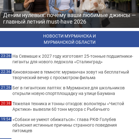
Деним нулевых: почему ваши любимые джинсы —
главный летний must-have 2026
НОВОСТИ МУРМАНСКА И
МУРМАНСКОЙ ОБЛАСТИ
На Севмаше к 2027 году изготовят 25-тонные подшипники-
23:26
гиганты для нового ледокола «Сталинград»
Киновязание в темноте: мурманчан зовут на бесплатный
22:36
творческий вечер с просмотром фильма
Бег в гигантских лаптях: в Мурманске для школьников
21:26
открыли новую спортплощадку на улице Баумана
Тяжелая техника и тонны отходов: волонтеры «Чистой
20:38
Арктики» вывезли 60 тонн мусора с Рыбачьего
«Собаки не умеют обижаться»: глава РКФ Голубев
19:54
объяснил истинные причины странного поведения
питомцев