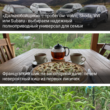
«Дальнобойщики» с пробегом: Volvo, Skoda, VW
или Subaru - выбираем надежный
полноприводный универсал для семьи
Французский шик на заполярной даче: печем
невероятный киш из первых лисичек