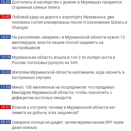
Досталась в наследство с домом: в Мурмашах продается
16:20
старинная оленья телега
Лобовой удар на дороге к аэропорту Мурманска: два
15:42
человека госпитализированы после столкновения Subaru и
Changan
На расселение «авариек» в Мурманской области нужно 13
14:31
миллиардов: власти нашли способ надавить на
застройщиков
Мурманская область вошла в топ-2 по потере скота в
13:19
России: поголовье рухнуло на 34%
Жителям Мурманской области напомнили, куда звонить в
12:23
экстренных случаях
Минус 100 миллионов на посредников: что придумал
11:24
Минздрав Мурманской области, чтобы покончить с
дефицитом льготных лекарств
Волков к отстрелу: почему в Мурманской области нет
10:37
лимита на добычу этих хищников?
Северное солнце не щадит: зачем мурманчанам SPF-крем
09:25
даже осенью