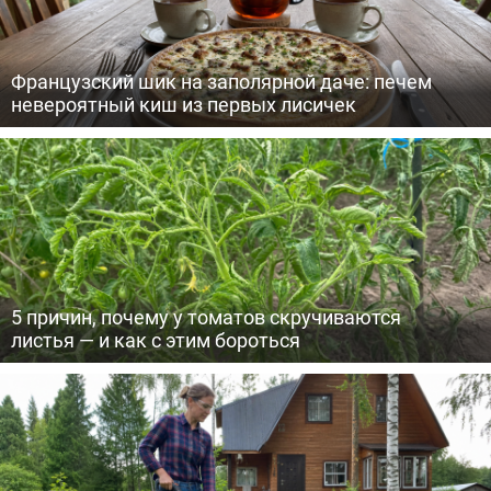
Французский шик на заполярной даче: печем
невероятный киш из первых лисичек
5 причин, почему у томатов скручиваются
листья — и как с этим бороться