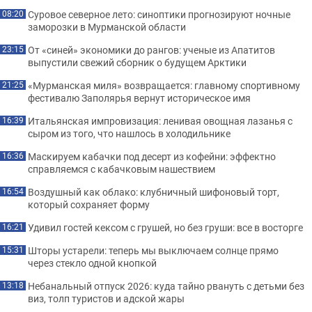
Суровое северное лето: синоптики прогнозируют ночные
08:20
заморозки в Мурманской области
От «синей» экономики до рангов: ученые из Апатитов
23:15
выпустили свежий сборник о будущем Арктики
«Мурманская миля» возвращается: главному спортивному
21:25
фестивалю Заполярья вернут историческое имя
Итальянская импровизация: ленивая овощная лазанья с
16:39
сыром из того, что нашлось в холодильнике
Маскируем кабачки под десерт из кофейни: эффектно
16:36
справляемся с кабачковым нашествием
Воздушный как облако: клубничный шифоновый торт,
16:54
который сохраняет форму
Удивил гостей кексом с грушей, но без груши: все в восторге
16:21
Шторы устарели: теперь мы выключаем солнце прямо
15:31
через стекло одной кнопкой
Небанальный отпуск 2026: куда тайно рвануть с детьми без
13:18
виз, толп туристов и адской жары