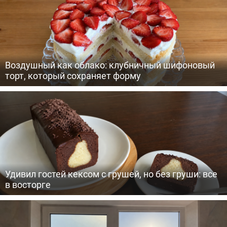
Воздушный как облако: клубничный шифоновый
торт, который сохраняет форму
Удивил гостей кексом с грушей, но без груши: все
в восторге