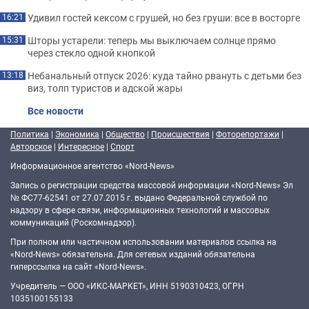
Удивил гостей кексом с грушей, но без груши: все в восторге
16:21
Шторы устарели: теперь мы выключаем солнце прямо
15:31
через стекло одной кнопкой
Небанальный отпуск 2026: куда тайно рвануть с детьми без
13:18
виз, толп туристов и адской жары
Все новости
Политика
|
Экономика
|
Общество
|
Происшествия
|
Фоторепортажи
|
Авторское
|
Интересное
|
Спорт
Информационное агентство «Nord-News»
Запись о регистрации средства массовой информации «Nord-News» Эл
№ ФС77-62541 от 27.07.2015 г. выдано Федеральной службой по
надзору в сфере связи, информационных технологий и массовых
коммуникаций (Роскомнадзор).
При полном или частичном использовании материалов ссылка на
«Nord-News» обязательна. Для сетевых изданий обязательна
гиперссылка на сайт «Nord-News».
Учредитель — ООО «ИКС-МАРКЕТ», ИНН 5190310423, ОГРН
1035100155133