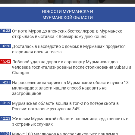
НОВОСТИ МУРМАНСКА И
МУРМАНСКОЙ ОБЛАСТИ
От кота Мурра до японских бестселлеров: в Мурманске
16:33
открылась выставка к Всемирному дню кошек
Досталась в наследство с домом: в Мурмашах продается
16:20
старинная оленья телега
Лобовой удар на дороге к аэропорту Мурманска: два
15:42
человека госпитализированы после столкновения Subaru и
Changan
На расселение «авариек» в Мурманской области нужно 13
14:31
миллиардов: власти нашли способ надавить на
застройщиков
Мурманская область вошла в топ-2 по потере скота в
13:19
России: поголовье рухнуло на 34%
Жителям Мурманской области напомнили, куда звонить в
12:23
экстренных случаях
Минус 100 миллионов на посредников: что придумал
11:24