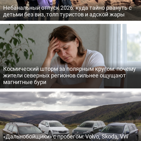
Небанальный отпуск 2026: куда тайно рвануть с
детьми без виз, толп туристов и адской жары
Космический шторм за полярным кругом: почему
жители северных регионов сильнее ощущают
магнитные бури
«Дальнобойщики» с пробегом: Volvo, Skoda, VW