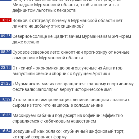
Минздрав Мурманской области, чтобы покончить с
дефицитом льготных лекарств
Волков к отстрелу: почему в Мурманской области нет
10:37
лимита на добычу этих хищников?
Северное солнце не щадит: зачем мурманчанам SPF-крем
09:25
даже осенью
Суровое северное лето: синоптики прогнозируют ночные
08:20
заморозки в Мурманской области
От «синей» экономики до рангов: ученые из Апатитов
23:15
выпустили свежий сборник о будущем Арктики
«Мурманская миля» возвращается: главному спортивному
21:25
фестивалю Заполярья вернут историческое имя
Итальянская импровизация: ленивая овощная лазанья с
16:39
сыром из того, что нашлось в холодильнике
Маскируем кабачки под десерт из кофейни: эффектно
16:36
справляемся с кабачковым нашествием
Воздушный как облако: клубничный шифоновый торт,
16:54
который сохраняет форму