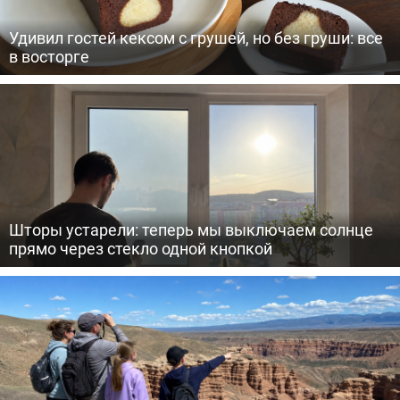
Удивил гостей кексом с грушей, но без груши: все
в восторге
Шторы устарели: теперь мы выключаем солнце
прямо через стекло одной кнопкой