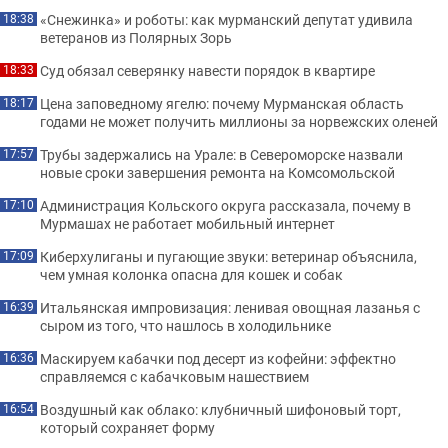
«Снежинка» и роботы: как мурманский депутат удивила
18:38
ветеранов из Полярных Зорь
Суд обязал северянку навести порядок в квартире
18:33
Цена заповедному ягелю: почему Мурманская область
18:17
годами не может получить миллионы за норвежских оленей
Трубы задержались на Урале: в Североморске назвали
17:57
новые сроки завершения ремонта на Комсомольской
Администрация Кольского округа рассказала, почему в
17:10
Мурмашах не работает мобильный интернет
Киберхулиганы и пугающие звуки: ветеринар объяснила,
17:09
чем умная колонка опасна для кошек и собак
Итальянская импровизация: ленивая овощная лазанья с
16:39
сыром из того, что нашлось в холодильнике
Маскируем кабачки под десерт из кофейни: эффектно
16:36
справляемся с кабачковым нашествием
Воздушный как облако: клубничный шифоновый торт,
16:54
который сохраняет форму