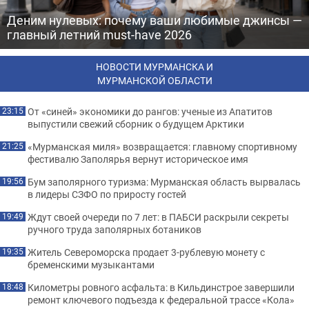
Деним нулевых: почему ваши любимые джинсы —
главный летний must-have 2026
НОВОСТИ МУРМАНСКА И
МУРМАНСКОЙ ОБЛАСТИ
От «синей» экономики до рангов: ученые из Апатитов
23:15
выпустили свежий сборник о будущем Арктики
«Мурманская миля» возвращается: главному спортивному
21:25
фестивалю Заполярья вернут историческое имя
Бум заполярного туризма: Мурманская область вырвалась
19:56
в лидеры СЗФО по приросту гостей
Ждут своей очереди по 7 лет: в ПАБСИ раскрыли секреты
19:49
ручного труда заполярных ботаников
Житель Североморска продает 3-рублевую монету с
19:35
бременскими музыкантами
Километры ровного асфальта: в Кильдинстрое завершили
18:48
ремонт ключевого подъезда к федеральной трассе «Кола»