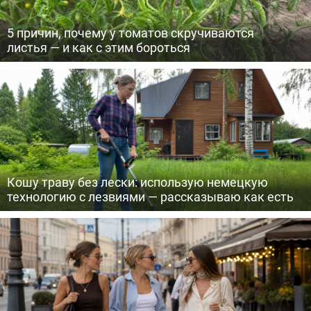
5 причин, почему у томатов скручиваются
листья — и как с этим бороться
Кошу траву без лески: использую немецкую
технологию с лезвиями — рассказываю как есть