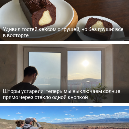
Удивил гостей кексом с грушей, но без груши: все
в восторге
Шторы устарели: теперь мы выключаем солнце
прямо через стекло одной кнопкой