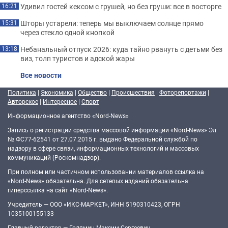
Удивил гостей кексом с грушей, но без груши: все в восторге
16:21
Шторы устарели: теперь мы выключаем солнце прямо
15:31
через стекло одной кнопкой
Небанальный отпуск 2026: куда тайно рвануть с детьми без
13:18
виз, толп туристов и адской жары
Все новости
Политика
|
Экономика
|
Общество
|
Происшествия
|
Фоторепортажи
|
Авторское
|
Интересное
|
Спорт
Информационное агентство «Nord-News»
Запись о регистрации средства массовой информации «Nord-News» Эл
№ ФС77-62541 от 27.07.2015 г. выдано Федеральной службой по
надзору в сфере связи, информационных технологий и массовых
коммуникаций (Роскомнадзор).
При полном или частичном использовании материалов ссылка на
«Nord-News» обязательна. Для сетевых изданий обязательна
гиперссылка на сайт «Nord-News».
Учредитель — ООО «ИКС-МАРКЕТ», ИНН 5190310423, ОГРН
1035100155133
Главный редактор — Голямин Максим Сергеевич