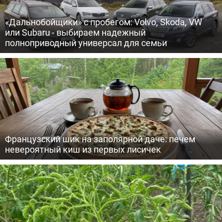
«Дальнобойщики» с пробегом: Volvo, Skoda, VW
или Subaru - выбираем надежный
полноприводный универсал для семьи
Французский шик на заполярной даче: печем
невероятный киш из первых лисичек