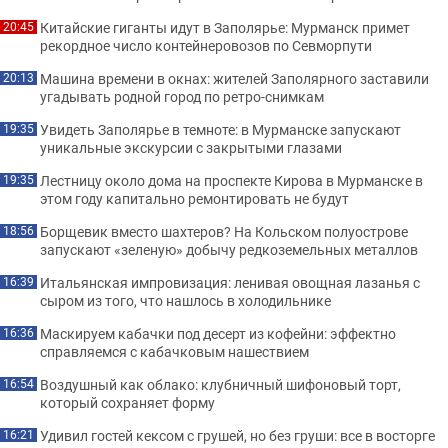
Китайские гиганты идут в Заполярье: Мурманск примет
20:45
рекордное число контейнеровозов по Севморпути
Машина времени в окнах: жителей Заполярного заставили
20:13
угадывать родной город по ретро-снимкам
Увидеть Заполярье в темноте: в Мурманске запускают
19:35
уникальные экскурсии с закрытыми глазами
Лестницу около дома на проспекте Кирова в Мурманске в
19:35
этом году капитально ремонтировать не будут
Борщевик вместо шахтеров? На Кольском полуострове
18:56
запускают «зеленую» добычу редкоземельных металлов
Итальянская импровизация: ленивая овощная лазанья с
16:39
сыром из того, что нашлось в холодильнике
Маскируем кабачки под десерт из кофейни: эффектно
16:36
справляемся с кабачковым нашествием
Воздушный как облако: клубничный шифоновый торт,
16:54
который сохраняет форму
Удивил гостей кексом с грушей, но без груши: все в восторге
16:21