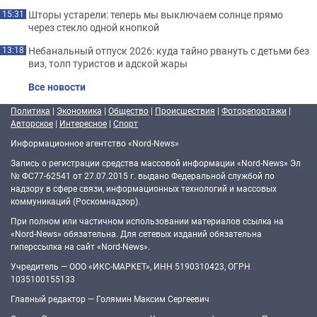
Шторы устарели: теперь мы выключаем солнце прямо
15:31
через стекло одной кнопкой
Небанальный отпуск 2026: куда тайно рвануть с детьми без
13:18
виз, толп туристов и адской жары
Все новости
Политика
|
Экономика
|
Общество
|
Происшествия
|
Фоторепортажи
|
Авторское
|
Интересное
|
Спорт
Информационное агентство «Nord-News»
Запись о регистрации средства массовой информации «Nord-News» Эл
№ ФС77-62541 от 27.07.2015 г. выдано Федеральной службой по
надзору в сфере связи, информационных технологий и массовых
коммуникаций (Роскомнадзор).
При полном или частичном использовании материалов ссылка на
«Nord-News» обязательна. Для сетевых изданий обязательна
гиперссылка на сайт «Nord-News».
Учредитель — ООО «ИКС-МАРКЕТ», ИНН 5190310423, ОГРН
1035100155133
Главный редактор — Голямин Максим Сергеевич