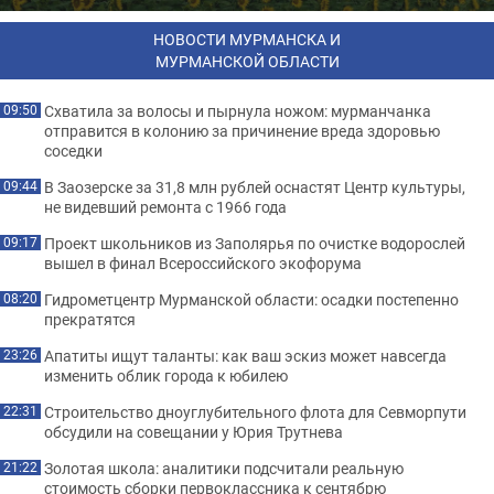
НОВОСТИ МУРМАНСКА И
МУРМАНСКОЙ ОБЛАСТИ
Схватила за волосы и пырнула ножом: мурманчанка
09:50
отправится в колонию за причинение вреда здоровью
соседки
В Заозерске за 31,8 млн рублей оснастят Центр культуры,
09:44
не видевший ремонта с 1966 года
Проект школьников из Заполярья по очистке водорослей
09:17
вышел в финал Всероссийского экофорума
Гидрометцентр Мурманской области: осадки постепенно
08:20
прекратятся
Апатиты ищут таланты: как ваш эскиз может навсегда
23:26
изменить облик города к юбилею
Строительство дноуглубительного флота для Севморпути
22:31
обсудили на совещании у Юрия Трутнева
Золотая школа: аналитики подсчитали реальную
21:22
стоимость сборки первоклассника к сентябрю