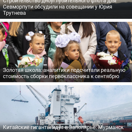
Строительство дноуглубительного флота для
Севморпути обсудили на совещании у Юрия
Трутнева
Золотая школа: аналитики подсчитали реальную
стоимость сборки первоклассника к сентябрю
Китайские гиганты идут в Заполярье: Мурманск