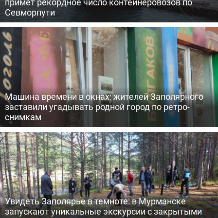
примет рекордное число контейнеровозов по
Севморпути
Машина времени в окнах: жителей Заполярного
заставили угадывать родной город по ретро-
снимкам
Увидеть Заполярье в темноте: в Мурманске
запускают уникальные экскурсии с закрытыми