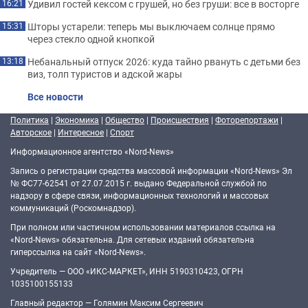
Удивил гостей кексом с грушей, но без груши: все в восторге
16:21
Шторы устарели: теперь мы выключаем солнце прямо
15:31
через стекло одной кнопкой
Небанальный отпуск 2026: куда тайно рвануть с детьми без
13:18
виз, толп туристов и адской жары
Все новости
Политика
|
Экономика
|
Общество
|
Происшествия
|
Фоторепортажи
|
Авторское
|
Интересное
|
Спорт
Информационное агентство «Nord-News»
Запись о регистрации средства массовой информации «Nord-News» Эл
№ ФС77-62541 от 27.07.2015 г. выдано Федеральной службой по
надзору в сфере связи, информационных технологий и массовых
коммуникаций (Роскомнадзор).
При полном или частичном использовании материалов ссылка на
«Nord-News» обязательна. Для сетевых изданий обязательна
гиперссылка на сайт «Nord-News».
Учредитель — ООО «ИКС-МАРКЕТ», ИНН 5190310423, ОГРН
1035100155133
Главный редактор — Голямин Максим Сергеевич