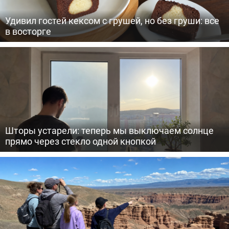
Удивил гостей кексом с грушей, но без груши: все
в восторге
Шторы устарели: теперь мы выключаем солнце
прямо через стекло одной кнопкой