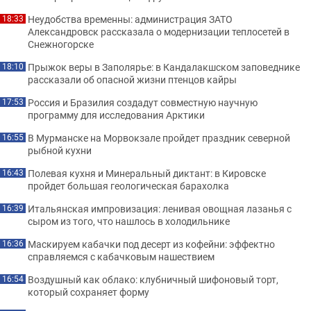
Неудобства временны: администрация ЗАТО
18:33
Александровск рассказала о модернизации теплосетей в
Снежногорске
Прыжок веры в Заполярье: в Кандалакшском заповеднике
18:10
рассказали об опасной жизни птенцов кайры
Россия и Бразилия создадут совместную научную
17:53
программу для исследования Арктики
В Мурманске на Морвокзале пройдет праздник северной
16:55
рыбной кухни
Полевая кухня и Минеральный диктант: в Кировске
16:43
пройдет большая геологическая барахолка
Итальянская импровизация: ленивая овощная лазанья с
16:39
сыром из того, что нашлось в холодильнике
Маскируем кабачки под десерт из кофейни: эффектно
16:36
справляемся с кабачковым нашествием
Воздушный как облако: клубничный шифоновый торт,
16:54
который сохраняет форму