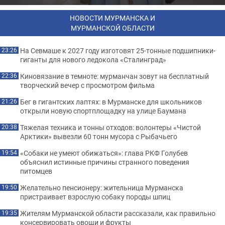
НОВОСТИ МУРМАНСКА И
МУРМАНСКОЙ ОБЛАСТИ
На Севмаше к 2027 году изготовят 25-тонные подшипники-
23:26
гиганты для нового ледокола «Сталинград»
Киновязание в темноте: мурманчан зовут на бесплатный
22:36
творческий вечер с просмотром фильма
Бег в гигантских лаптях: в Мурманске для школьников
21:26
открыли новую спортплощадку на улице Баумана
Тяжелая техника и тонны отходов: волонтеры «Чистой
20:38
Арктики» вывезли 60 тонн мусора с Рыбачьего
«Собаки не умеют обижаться»: глава РКФ Голубев
19:54
объяснил истинные причины странного поведения
питомцев
Желательно пенсионеру: жительница Мурманска
19:50
пристраивает взрослую собаку породы шпиц
Жителям Мурманской области рассказали, как правильно
19:35
консервировать овощи и фрукты