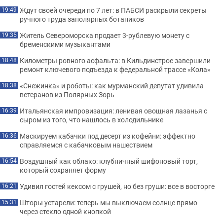
Ждут своей очереди по 7 лет: в ПАБСИ раскрыли секреты
19:49
ручного труда заполярных ботаников
Житель Североморска продает 3-рублевую монету с
19:35
бременскими музыкантами
Километры ровного асфальта: в Кильдинстрое завершили
18:48
ремонт ключевого подъезда к федеральной трассе «Кола»
«Снежинка» и роботы: как мурманский депутат удивила
18:38
ветеранов из Полярных Зорь
Итальянская импровизация: ленивая овощная лазанья с
16:39
сыром из того, что нашлось в холодильнике
Маскируем кабачки под десерт из кофейни: эффектно
16:36
справляемся с кабачковым нашествием
Воздушный как облако: клубничный шифоновый торт,
16:54
который сохраняет форму
Удивил гостей кексом с грушей, но без груши: все в восторге
16:21
Шторы устарели: теперь мы выключаем солнце прямо
15:31
через стекло одной кнопкой