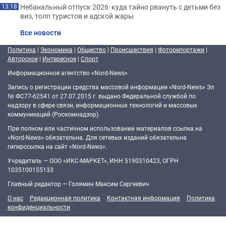
Небанальный отпуск 2026: куда тайно рвануть с детьми без
13:18
виз, толп туристов и адской жары
Все новости
Политика
|
Экономика
|
Общество
|
Происшествия
|
Фоторепортажи
|
Авторское
|
Интересное
|
Спорт
Информационное агентство «Nord-News»
Запись о регистрации средства массовой информации «Nord-News» Эл
№ ФС77-62541 от 27.07.2015 г. выдано Федеральной службой по
надзору в сфере связи, информационных технологий и массовых
коммуникаций (Роскомнадзор).
При полном или частичном использовании материалов ссылка на
«Nord-News» обязательна. Для сетевых изданий обязательна
гиперссылка на сайт «Nord-News».
Учредитель — ООО «ИКС-МАРКЕТ», ИНН 5190310423, ОГРН
1035100155133
Главный редактор — Голямин Максим Сергеевич
О нас
Редакционная политика
Контактная информация
Политика
конфиденциальности