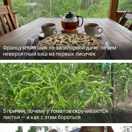
Французский шик на заполярной даче: печем
невероятный киш из первых лисичек
5 причин, почему у томатов скручиваются
листья — и как с этим бороться