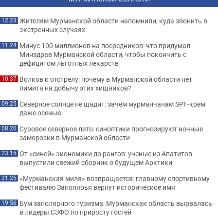
Жителям Мурманской области напомнили, куда звонить в
12:23
экстренных случаях
Минус 100 миллионов на посредников: что придумал
11:24
Минздрав Мурманской области, чтобы покончить с
дефицитом льготных лекарств
Волков к отстрелу: почему в Мурманской области нет
10:37
лимита на добычу этих хищников?
Северное солнце не щадит: зачем мурманчанам SPF-крем
09:25
даже осенью
Суровое северное лето: синоптики прогнозируют ночные
08:20
заморозки в Мурманской области
От «синей» экономики до рангов: ученые из Апатитов
23:15
выпустили свежий сборник о будущем Арктики
«Мурманская миля» возвращается: главному спортивному
21:25
фестивалю Заполярья вернут историческое имя
Бум заполярного туризма: Мурманская область вырвалась
19:56
в лидеры СЗФО по приросту гостей