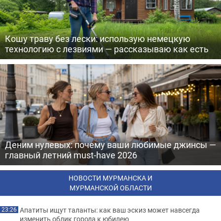
Кошу траву без лески: использую немецкую
технологию с лезвиями — рассказываю как есть
Деним нулевых: почему ваши любимые джинсы —
главный летний must-have 2026
НОВОСТИ МУРМАНСКА И
МУРМАНСКОЙ ОБЛАСТИ
Апатиты ищут таланты: как ваш эскиз может навсегда
23:26
изменить облик города к юбилею