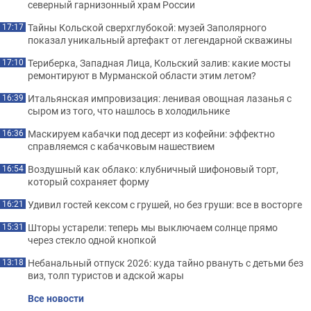
северный гарнизонный храм России
Тайны Кольской сверхглубокой: музей Заполярного
17:17
показал уникальный артефакт от легендарной скважины
Териберка, Западная Лица, Кольский залив: какие мосты
17:10
ремонтируют в Мурманской области этим летом?
Итальянская импровизация: ленивая овощная лазанья с
16:39
сыром из того, что нашлось в холодильнике
Маскируем кабачки под десерт из кофейни: эффектно
16:36
справляемся с кабачковым нашествием
Воздушный как облако: клубничный шифоновый торт,
16:54
который сохраняет форму
Удивил гостей кексом с грушей, но без груши: все в восторге
16:21
Шторы устарели: теперь мы выключаем солнце прямо
15:31
через стекло одной кнопкой
Небанальный отпуск 2026: куда тайно рвануть с детьми без
13:18
виз, толп туристов и адской жары
Все новости