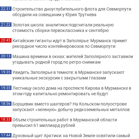
Строительство дноуглубительного флота для Севморпути
22:31
обсудили на совещании у Юрия Трутнева
Золотая школа: аналитики подсчитали реальную
21:22
стоимость сборки первоклассника к сентябрю
Китайские гиганты идут в Заполярье: Мурманск примет
20:45
рекордное число контейнеровозов по Севморпути
Машина времени в окнах: жителей Заполярного заставили
20:13
угадывать родной город по ретро-снимкам
Увидеть Заполярье в темноте: в Мурманске запускают
19:35
уникальные экскурсии с закрытыми глазами
Лестницу около дома на проспекте Кирова в Мурманске в
19:35
этом году капитально ремонтировать не будут
Борщевик вместо шахтеров? На Кольском полуострове
18:56
запускают «зеленую» добычу редкоземельных металлов
Объем строительных работ в Мурманской области
18:33
превысил 61 миллиард рублей
Духовный щит Арктики: на Новой Земле освятили самый
17:44