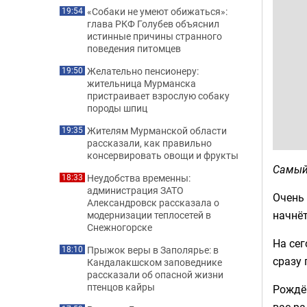
«Собаки не умеют обижаться»:
19:54
глава РКФ Голубев объяснил
истинные причины странного
поведения питомцев
Желательно пенсионеру:
19:50
жительница Мурманска
пристраивает взрослую собаку
породы шпиц
Жителям Мурманской области
19:35
рассказали, как правильно
консервировать овощи и фрукты
Самый
Неудобства временны:
18:33
администрация ЗАТО
Очень 
Александровск рассказала о
начнёт
модернизации теплосетей в
Снежногорске
На сег
Прыжок веры в Заполярье: в
18:10
сразу 
Кандалакшском заповеднике
рассказали об опасной жизни
птенцов кайры
Рождё
вас ра