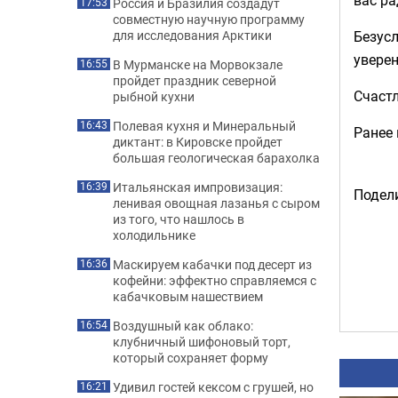
Россия и Бразилия создадут
17:53
совместную научную программу
Безусл
для исследования Арктики
уверен
В Мурманске на Морвокзале
16:55
пройдет праздник северной
Счастл
рыбной кухни
Полевая кухня и Минеральный
16:43
Ранее
диктант: в Кировске пройдет
большая геологическая барахолка
Итальянская импровизация:
16:39
Подели
ленивая овощная лазанья с сыром
из того, что нашлось в
холодильнике
Маскируем кабачки под десерт из
16:36
кофейни: эффектно справляемся с
кабачковым нашествием
Воздушный как облако:
16:54
клубничный шифоновый торт,
который сохраняет форму
Удивил гостей кексом с грушей, но
16:21