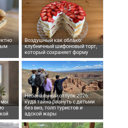
ектно
Воздушный как облако:
вым
клубничный шифоновый торт,
который сохраняет форму
Небанальный отпуск 2026:
ь мы
куда тайно рвануть с детьми
мо
без виз, толп туристов и
пкой
адской жары