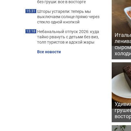
без груши: все в восторге
Шторы устарели: теперь мы
15:31
выключаем солнце прямо через
стекло одной кнопкой
Небанальный отпуск 2026: куда
13:18
Италь
тайно рвануть с детьми без виз,
ленив
толп туристов и адской жары
сыром 
Все новости
холод
Удивил
грушей
восто