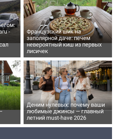
бегом:
ru -
Французский шик на
заполярной даче: печем
сал
невероятный киш из первых
лисичек
Деним нулевых: почему ваши
—
любимые джинсы — главный
летний must-have 2026