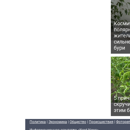
Косми
поляр
жител
сильн
бури
5 прич
скручи
этим 
Политика
|
Экономика
|
Общество
|
Происшествия
|
Фоторе
Информационное агентство «Nord-News»