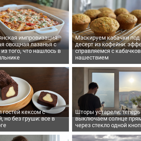
янская импровизация:
Маскируем кабачки под
ая овощная лазанья с
десерт из кофейни: эфф
из того, что нашлось в
справляемся с кабачко
ильнике
нашествием
 гостей кексом с
Шторы устарели: тепер
, но без груши: все в
выключаем солнце пря
рге
через стекло одной кно