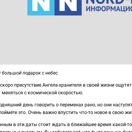
 большой подарок с небес
скоро присутствие Ангела-хранителя в своей жизни ощутят т
 меняться с космической скоростью.
одняшний день говорить о переменах рано, но они наступя
поймёте это. Очень важно впустить что-то новое в свою жи
нным в эти даты стоит ждать в ближайшее время какой-то
достью и счастьем. Вы забудете всё, что было раньше, буд