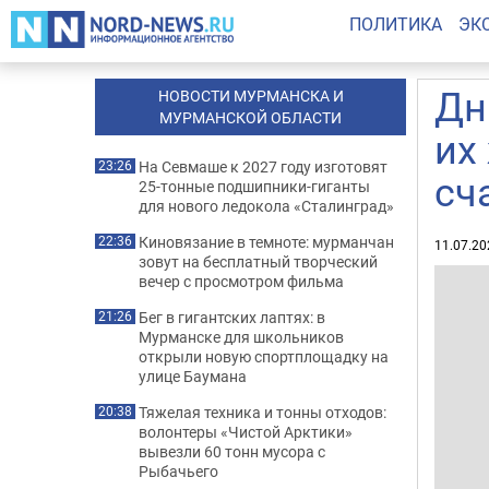
ПОЛИТИКА
ЭК
Дн
НОВОСТИ МУРМАНСКА И
МУРМАНСКОЙ ОБЛАСТИ
их
На Севмаше к 2027 году изготовят
23:26
сч
25-тонные подшипники-гиганты
для нового ледокола «Сталинград»
Киновязание в темноте: мурманчан
22:36
11.07.20
зовут на бесплатный творческий
вечер с просмотром фильма
Бег в гигантских лаптях: в
21:26
Мурманске для школьников
открыли новую спортплощадку на
улице Баумана
Тяжелая техника и тонны отходов:
20:38
волонтеры «Чистой Арктики»
вывезли 60 тонн мусора с
Рыбачьего