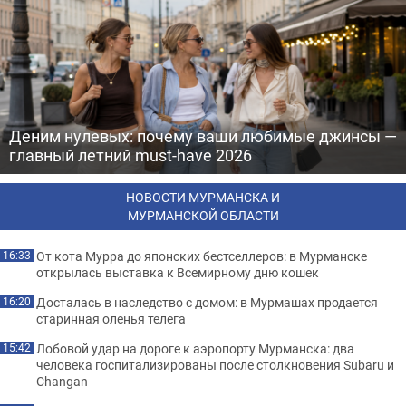
Деним нулевых: почему ваши любимые джинсы —
главный летний must-have 2026
НОВОСТИ МУРМАНСКА И
МУРМАНСКОЙ ОБЛАСТИ
От кота Мурра до японских бестселлеров: в Мурманске
16:33
открылась выставка к Всемирному дню кошек
Досталась в наследство с домом: в Мурмашах продается
16:20
старинная оленья телега
Лобовой удар на дороге к аэропорту Мурманска: два
15:42
человека госпитализированы после столкновения Subaru и
Changan