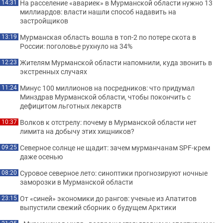
На расселение «авариек» в Мурманской области нужно 13
14:31
миллиардов: власти нашли способ надавить на
застройщиков
Мурманская область вошла в топ-2 по потере скота в
13:19
России: поголовье рухнуло на 34%
Жителям Мурманской области напомнили, куда звонить в
12:23
экстренных случаях
Минус 100 миллионов на посредников: что придумал
11:24
Минздрав Мурманской области, чтобы покончить с
дефицитом льготных лекарств
Волков к отстрелу: почему в Мурманской области нет
10:37
лимита на добычу этих хищников?
Северное солнце не щадит: зачем мурманчанам SPF-крем
09:25
даже осенью
Суровое северное лето: синоптики прогнозируют ночные
08:20
заморозки в Мурманской области
От «синей» экономики до рангов: ученые из Апатитов
23:15
выпустили свежий сборник о будущем Арктики