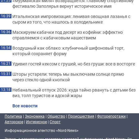
«Мурманская миля» возвращается: главному спортивному
21:25
фестивалю Заполярья вернут историческое имя
Итальянская импровизация: ленивая овощная лазанья с
16:39
сыром из того, что нашлось в холодильнике
Маскируем кабачки под десерт из кофейни: эффектно
16:36
справляемся с кабачковым нашествием
Воздушный как облако: клубничный шифоновый торт,
16:54
который сохраняет форму
Удивил гостей кексом с грушей, но без груши: все в восторге
16:21
Шторы устарели: теперь мы выключаем солнце прямо
15:31
через стекло одной кнопкой
Небанальный отпуск 2026: куда тайно рвануть с детьми без
13:18
виз, толп туристов и адской жары
Все новости
Политика
|
Экономика
|
Общество
|
Происшествия
|
Фоторепортажи
|
Авторское
|
Интересное
|
Спорт
Информационное агентство «Nord-News»
Запись о регистрации средства массовой информации «Nord-News» Эл