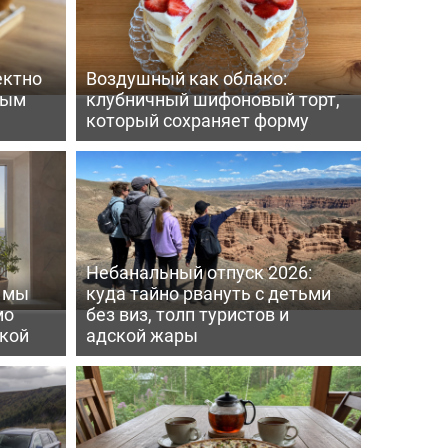
ектно
Воздушный как облако:
вым
клубничный шифоновый торт,
который сохраняет форму
Небанальный отпуск 2026:
ь мы
куда тайно рвануть с детьми
мо
без виз, толп туристов и
пкой
адской жары