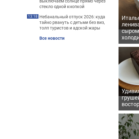
выключаем солнце прямо через
стекло одной кнопкой
Небанальный отпуск 2026: куда
Италь
13:18
тайно рвануть с детьми без виз,
ленив
толп туристов и адской жары
сыром 
холод
Все новости
Удивил
грушей
восто