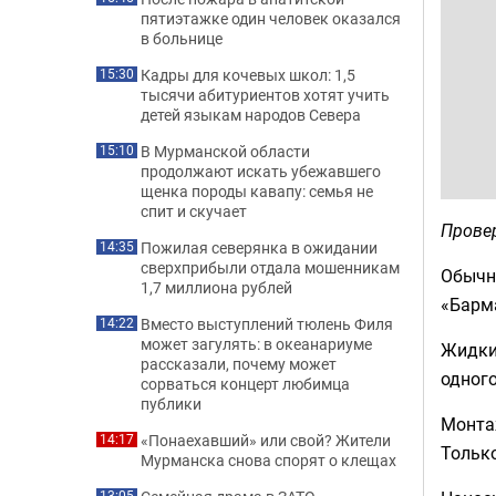
пятиэтажке один человек оказался
в больнице
Кадры для кочевых школ: 1,5
15:30
тысячи абитуриентов хотят учить
детей языкам народов Севера
В Мурманской области
15:10
продолжают искать убежавшего
щенка породы кавапу: семья не
спит и скучает
Прове
Пожилая северянка в ожидании
14:35
сверхприбыли отдала мошенникам
Обычн
1,7 миллиона рублей
«Барма
Вместо выступлений тюлень Филя
14:22
может загулять: в океанариуме
Жидкие
рассказали, почему может
одного
сорваться концерт любимца
публики
Монтаж
«Понаехавший» или свой? Жители
14:17
Тольк
Мурманска снова спорят о клещах
13:05