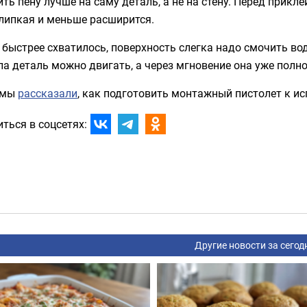
ть пену лучше на саму деталь, а не на стену. Перед прикл
липкая и меньше расширится.
быстрее схватилось, поверхность слегка надо смочить во
а деталь можно двигать, а через мгновение она уже полн
 мы
рассказали
, как подготовить монтажный пистолет к и
ться в соцсетях:
Другие новости за сегод