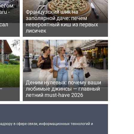
бегом:
ru -
Французский шик на
заполярной даче: печем
сал
невероятный киш из первых
лисичек
Деним нулевых: почему ваши
—
любимые джинсы — главный
летний must-have 2026
надзору в сфере связи, информационных технологий и