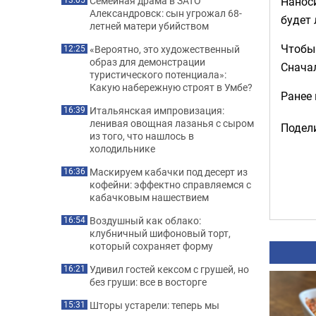
Наноси
Семейная драма в ЗАТО
Александровск: сын угрожал 68-
будет 
летней матери убийством
Чтобы 
«Вероятно, это художественный
12:25
образ для демонстрации
Сначал
туристического потенциала»:
Какую набережную строят в Умбе?
Ранее
Итальянская импровизация:
16:39
ленивая овощная лазанья с сыром
Подели
из того, что нашлось в
холодильнике
Маскируем кабачки под десерт из
16:36
кофейни: эффектно справляемся с
кабачковым нашествием
Воздушный как облако:
16:54
клубничный шифоновый торт,
который сохраняет форму
Удивил гостей кексом с грушей, но
16:21
без груши: все в восторге
Шторы устарели: теперь мы
15:31