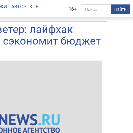
АЖИ
АВТОРСКОЕ
16+
Найти
ветер: лайфхак
й сэкономит бюджет