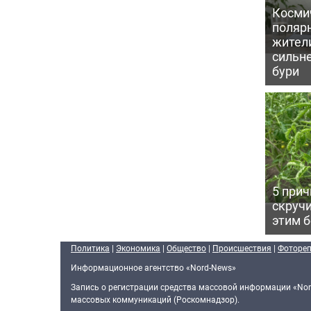
Косми
поляр
жител
сильн
бури
5 прич
скручи
этим 
Политика
|
Экономика
|
Общество
|
Происшествия
|
Фоторе
Информационное агентство «Nord-News»
Запись о регистрации средства массовой информации «Nor
массовых коммуникаций (Роскомнадзор).