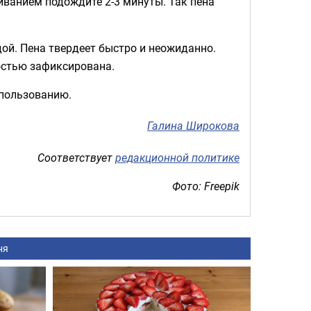
еиванием подождите 2-3 минуты. Так пена
дой. Пена твердеет быстро и неожиданно.
остью зафиксирована.
спользованию.
Галина Широкова
Соответствует
редакционной политике
Фото: Freepik
ня