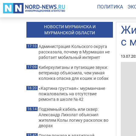
ПОЛИТИКА
ЭК
Жи
НОВОСТИ МУРМАНСКА И
МУРМАНСКОЙ ОБЛАСТИ
с 
Администрация Кольского округа
17:10
рассказала, почему в Мурмашах не
13.07.20
работает мобильный интернет
Киберхулиганы и пугающие звуки:
17:09
ветеринар объяснила, чем умная
колонка опасна для кошек и собак
«Картина грустная»: мурманчане
16:20
пожаловались на отсутствие
ремонта в школе № 42
Подземный кабель или сквер:
16:14
Александр Лихолат объяснил
жителям Колы логику раскопок во
дворах
После пожара в апатитской
15:45