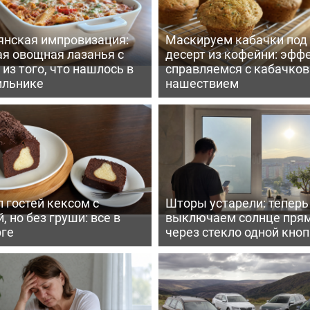
янская импровизация:
Маскируем кабачки под
ая овощная лазанья с
десерт из кофейни: эфф
из того, что нашлось в
справляемся с кабачко
ильнике
нашествием
 гостей кексом с
Шторы устарели: тепер
, но без груши: все в
выключаем солнце пря
рге
через стекло одной кно