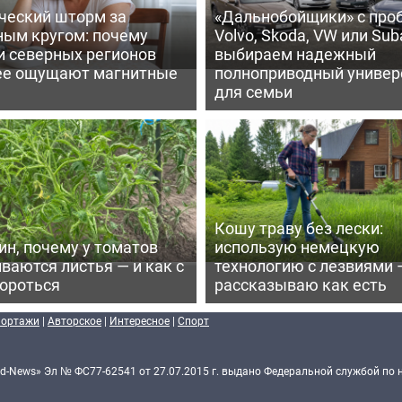
ческий шторм за
«Дальнобойщики» с про
ным кругом: почему
Volvo, Skoda, VW или Suba
и северных регионов
выбираем надежный
ее ощущают магнитные
полноприводный универ
для семьи
Кошу траву без лески:
ин, почему у томатов
использую немецкую
ваются листья — и как с
технологию с лезвиями 
бороться
рассказываю как есть
портажи
|
Авторское
|
Интересное
|
Спорт
d-News» Эл № ФС77-62541 от 27.07.2015 г. выдано Федеральной службой по 