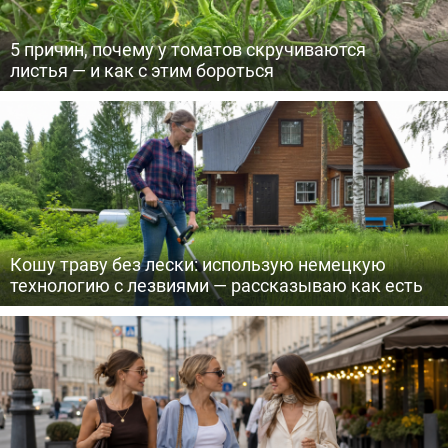
5 причин, почему у томатов скручиваются
листья — и как с этим бороться
Кошу траву без лески: использую немецкую
технологию с лезвиями — рассказываю как есть