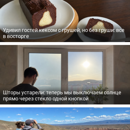
Удивил гостей кексом с грушей, но без груши: все
в восторге
Шторы устарели: теперь мы выключаем солнце
прямо через стекло одной кнопкой