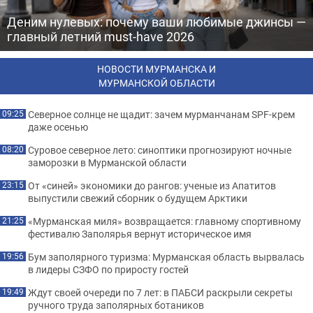
Деним нулевых: почему ваши любимые джинсы —
главный летний must-have 2026
НОВОСТИ МУРМАНСКА И
МУРМАНСКОЙ ОБЛАСТИ
Северное солнце не щадит: зачем мурманчанам SPF-крем
09:25
даже осенью
Суровое северное лето: синоптики прогнозируют ночные
08:20
заморозки в Мурманской области
От «синей» экономики до рангов: ученые из Апатитов
23:15
выпустили свежий сборник о будущем Арктики
«Мурманская миля» возвращается: главному спортивному
21:25
фестивалю Заполярья вернут историческое имя
Бум заполярного туризма: Мурманская область вырвалась
19:56
в лидеры СЗФО по приросту гостей
Ждут своей очереди по 7 лет: в ПАБСИ раскрыли секреты
19:49
ручного труда заполярных ботаников