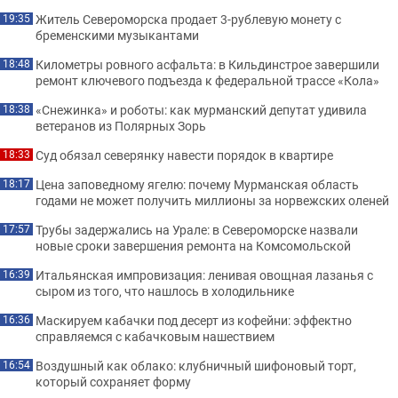
Житель Североморска продает 3-рублевую монету с
19:35
бременскими музыкантами
Километры ровного асфальта: в Кильдинстрое завершили
18:48
ремонт ключевого подъезда к федеральной трассе «Кола»
«Снежинка» и роботы: как мурманский депутат удивила
18:38
ветеранов из Полярных Зорь
Суд обязал северянку навести порядок в квартире
18:33
Цена заповедному ягелю: почему Мурманская область
18:17
годами не может получить миллионы за норвежских оленей
Трубы задержались на Урале: в Североморске назвали
17:57
новые сроки завершения ремонта на Комсомольской
Итальянская импровизация: ленивая овощная лазанья с
16:39
сыром из того, что нашлось в холодильнике
Маскируем кабачки под десерт из кофейни: эффектно
16:36
справляемся с кабачковым нашествием
Воздушный как облако: клубничный шифоновый торт,
16:54
который сохраняет форму