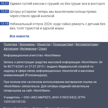
Удивил гостей кексом с грушей, но без груши: все в восторге
16:21
Шторы устарели: теперь мы выключаем солнце прямо
15:31
через стекло одной кнопкой
Небанальный отпуск 2026: куда тайно рвануть с детьми без
13:18
виз, толп туристов и адской жары
Все новости
Политика
|
Экономика
|
Общество
|
Происшествия
|
Фоторепортажи
|
Авторское
|
Интересное
|
Спорт
Информационное агентство «Nord-News»
Запись о регистрации средства массовой информации «Nord-News» Эл
№ ФС77-62541 от 27.07.2015 г. выдано Федеральной службой по
надзору в сфере связи, информационных технологий и массовых
коммуникаций (Роскомнадзор).
При полном или частичном использовании материалов ссылка на
«Nord-News» обязательна. Для сетевых изданий обязательна
гиперссылка на сайт «Nord-News».
Учредитель — ООО «ИКС-МАРКЕТ», ИНН 5190310423, ОГРН
1035100155133