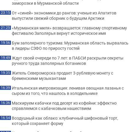
заморозки в Мурманской области
От «синей» экономики до рангов: ученые из Апатитов
23:15
выпустили свежий сборник о будущем Арктики
«Мурманская миля» возвращается: главному спортивному
21:25
фестивалю Заполярья вернут историческое имя
Бум заполярного туризма: Мурманская область вырвалась
19:56
в лидеры СЗФО по приросту гостей
Ждут своей очереди по 7 лет: в ПАБСИ раскрыли секреты
19:49
ручного труда заполярных ботаников
Житель Североморска продает 3-рублевую монету с
19:35
бременскими музыкантами
Итальянская импровизация: ленивая овощная лазанья с
16:39
сыром из того, что нашлось в холодильнике
Маскируем кабачки под десерт из кофейни: эффектно
16:36
справляемся с кабачковым нашествием
Воздушный как облако: клубничный шифоновый торт,
16:54
который сохраняет форму