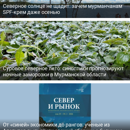
Северное солнце не щадит: зачем мурманчанам
SPF-крем даже осенью
Суровое северное лето: синоптики прогнозируют
ночные заморозки в Мурманской области
От «синей» экономики до рангов: ученые из