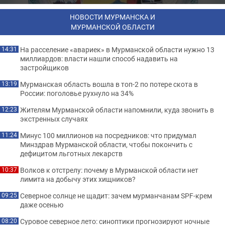
НОВОСТИ МУРМАНСКА И
МУРМАНСКОЙ ОБЛАСТИ
На расселение «авариек» в Мурманской области нужно 13
14:31
миллиардов: власти нашли способ надавить на
застройщиков
Мурманская область вошла в топ-2 по потере скота в
13:19
России: поголовье рухнуло на 34%
Жителям Мурманской области напомнили, куда звонить в
12:23
экстренных случаях
Минус 100 миллионов на посредников: что придумал
11:24
Минздрав Мурманской области, чтобы покончить с
дефицитом льготных лекарств
Волков к отстрелу: почему в Мурманской области нет
10:37
лимита на добычу этих хищников?
Северное солнце не щадит: зачем мурманчанам SPF-крем
09:25
даже осенью
Суровое северное лето: синоптики прогнозируют ночные
08:20