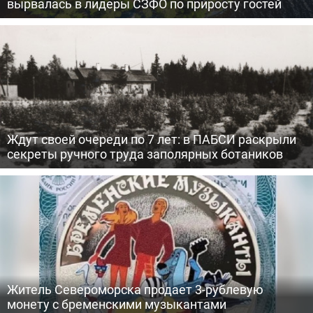
вырвалась в лидеры СЗФО по приросту гостей
Ждут своей очереди по 7 лет: в ПАБСИ раскрыли
секреты ручного труда заполярных ботаников
Житель Североморска продает 3-рублевую
монету с бременскими музыкантами