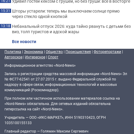
Удивил гостей кексом с грушей, но без груши: все в восторге
16:21
Шторы устарели: теперь мы выключаем солнце прямо
15:31
через стекло одной кнопкой
Небанальный отпуск 2026: куда тайно рвануть с детьми без
13:18
виз, толп туристов и адской жары
Все новости
Политика
|
Экономика
|
Общество
|
Происшествия
|
Фоторепортажи
|
Авторское
|
Интересное
|
Спорт
Информационное агентство «Nord-News»
Запись о регистрации средства массовой информации «Nord-News» Эл
№ ФС77-62541 от 27.07.2015 г. выдано Федеральной службой по
надзору в сфере связи, информационных технологий и массовых
коммуникаций (Роскомнадзор).
При полном или частичном использовании материалов ссылка на
«Nord-News» обязательна. Для сетевых изданий обязательна
гиперссылка на сайт «Nord-News».
Учредитель — ООО «ИКС-МАРКЕТ», ИНН 5190310423, ОГРН
1035100155133
Главный редактор — Голямин Максим Сергеевич