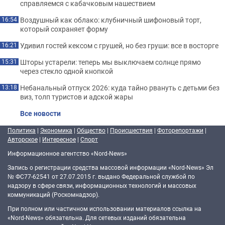
справляемся с кабачковым нашествием
Воздушный как облако: клубничный шифоновый торт,
16:54
который сохраняет форму
Удивил гостей кексом с грушей, но без груши: все в восторге
16:21
Шторы устарели: теперь мы выключаем солнце прямо
15:31
через стекло одной кнопкой
Небанальный отпуск 2026: куда тайно рвануть с детьми без
13:18
виз, толп туристов и адской жары
Все новости
Политика
|
Экономика
|
Общество
|
Происшествия
|
Фоторепортажи
|
Авторское
|
Интересное
|
Спорт
Информационное агентство «Nord-News»
Запись о регистрации средства массовой информации «Nord-News» Эл
№ ФС77-62541 от 27.07.2015 г. выдано Федеральной службой по
надзору в сфере связи, информационных технологий и массовых
коммуникаций (Роскомнадзор).
При полном или частичном использовании материалов ссылка на
«Nord-News» обязательна. Для сетевых изданий обязательна