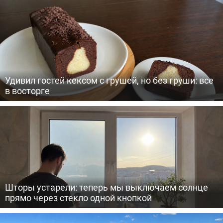
Удивил гостей кексом с грушей, но без груши: все
в восторге
Шторы устарели: теперь мы выключаем солнце
прямо через стекло одной кнопкой