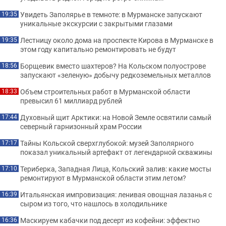
Увидеть Заполярье в темноте: в Мурманске запускают
19:35
уникальные экскурсии с закрытыми глазами
Лестницу около дома на проспекте Кирова в Мурманске в
19:35
этом году капитально ремонтировать не будут
Борщевик вместо шахтеров? На Кольском полуострове
18:56
запускают «зеленую» добычу редкоземельных металлов
Объем строительных работ в Мурманской области
18:33
превысил 61 миллиард рублей
Духовный щит Арктики: на Новой Земле освятили самый
17:44
северный гарнизонный храм России
Тайны Кольской сверхглубокой: музей Заполярного
17:17
показал уникальный артефакт от легендарной скважины
Териберка, Западная Лица, Кольский залив: какие мосты
17:10
ремонтируют в Мурманской области этим летом?
Итальянская импровизация: ленивая овощная лазанья с
16:39
сыром из того, что нашлось в холодильнике
Маскируем кабачки под десерт из кофейни: эффектно
16:36