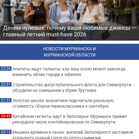
Деним нулевых: почему ваши любимые джинсы —
главный летний must-have 2026
НОВОСТИ МУРМАНСКА И
МУРМАНСКОЙ ОБЛАСТИ
Апатиты ищут таланты: как ваш эскиз может навсегда
23:26
изменить облик города к юбилею
Строительство дноуглубительного флота для Севморпути
22:31
обсудили на совещании у Юрия Трутнева
Золотая школа: аналитики подсчитали реальную
21:22
стоимость сборки первоклассника к сентябрю
Китайские гиганты идут в Заполярье: Мурманск примет
20:45
рекордное число контейнеровозов по Севморпути
Машина времени в окнах: жителей Заполярного заставили
20:13
угадывать родной город по ретро-снимкам