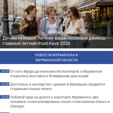
Деним нулевых: почему ваши любимые джинсы —
главный летний must-have 2026
НОВОСТИ МУРМАНСКА И
МУРМАНСКОЙ ОБЛАСТИ
От кота Мурра до японских бестселлеров: в Мурманске
16:33
открылась выставка к Всемирному дню кошек
Досталась в наследство с домом: в Мурмашах продается
16:20
старинная оленья телега
Лобовой удар на дороге к аэропорту Мурманска: два
15:42
человека госпитализированы после столкновения Subaru и
Changan