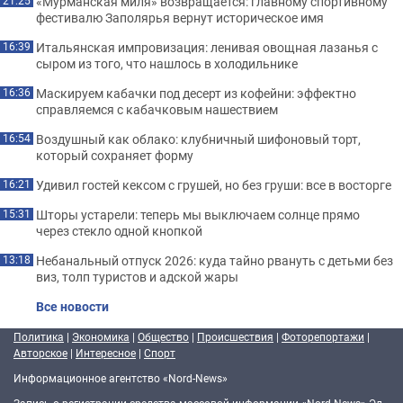
«Мурманская миля» возвращается: главному спортивному
21:25
фестивалю Заполярья вернут историческое имя
Итальянская импровизация: ленивая овощная лазанья с
16:39
сыром из того, что нашлось в холодильнике
Маскируем кабачки под десерт из кофейни: эффектно
16:36
справляемся с кабачковым нашествием
Воздушный как облако: клубничный шифоновый торт,
16:54
который сохраняет форму
Удивил гостей кексом с грушей, но без груши: все в восторге
16:21
Шторы устарели: теперь мы выключаем солнце прямо
15:31
через стекло одной кнопкой
Небанальный отпуск 2026: куда тайно рвануть с детьми без
13:18
виз, толп туристов и адской жары
Все новости
Политика
|
Экономика
|
Общество
|
Происшествия
|
Фоторепортажи
|
Авторское
|
Интересное
|
Спорт
Информационное агентство «Nord-News»
Запись о регистрации средства массовой информации «Nord-News» Эл