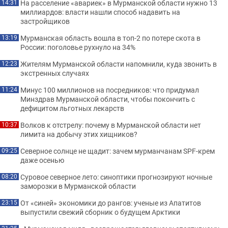
На расселение «авариек» в Мурманской области нужно 13
14:31
миллиардов: власти нашли способ надавить на
застройщиков
Мурманская область вошла в топ-2 по потере скота в
13:19
России: поголовье рухнуло на 34%
Жителям Мурманской области напомнили, куда звонить в
12:23
экстренных случаях
Минус 100 миллионов на посредников: что придумал
11:24
Минздрав Мурманской области, чтобы покончить с
дефицитом льготных лекарств
Волков к отстрелу: почему в Мурманской области нет
10:37
лимита на добычу этих хищников?
Северное солнце не щадит: зачем мурманчанам SPF-крем
09:25
даже осенью
Суровое северное лето: синоптики прогнозируют ночные
08:20
заморозки в Мурманской области
От «синей» экономики до рангов: ученые из Апатитов
23:15
выпустили свежий сборник о будущем Арктики