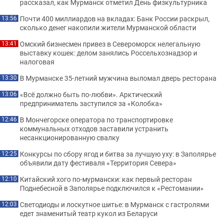
рассказал, как Мурманск отметил День физкультурника
Почти 400 миллиардов на вкладах: Банк России раскрыл,
13:56
сколько денег накопили жители Мурманской области
Омский бизнесмен привез в Североморск нелегальную
13:41
выставку кошек: делом занялись Россельхознадзор и
налоговая
В Мурманске 35-летний мужчина выломал дверь ресторана
13:30
«Всё должно быть по-любви». Арктический
13:06
предприниматель заступился за «Колобка»
В Мончегорске оператора по транспортировке
12:46
коммунальных отходов заставили устранить
несанкционированную свалку
Конкурсы по сбору ягод и битва за лучшую уху: в Заполярье
12:25
объявили дату фестиваля «Территория Севера»
Китайский хого по-мурмански: как первый ресторан
12:10
Поднебесной в Заполярье подключился к «Рестомании»
Светодиоды и лоскутное шитье: в Мурманск с гастролями
12:03
едет знаменитый театр кукол из Беларуси