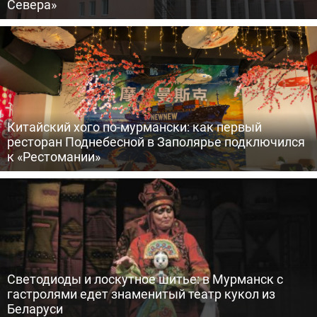
Севера»
Китайский хого по-мурмански: как первый
ресторан Поднебесной в Заполярье подключился
к «Рестомании»
Светодиоды и лоскутное шитье: в Мурманск с
гастролями едет знаменитый театр кукол из
Беларуси