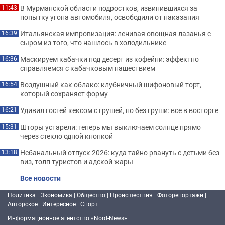
В Мурманской области подростков, извинившихся за
11:43
попытку угона автомобиля, освободили от наказания
Итальянская импровизация: ленивая овощная лазанья с
16:39
сыром из того, что нашлось в холодильнике
Маскируем кабачки под десерт из кофейни: эффектно
16:36
справляемся с кабачковым нашествием
Воздушный как облако: клубничный шифоновый торт,
16:54
который сохраняет форму
Удивил гостей кексом с грушей, но без груши: все в восторге
16:21
Шторы устарели: теперь мы выключаем солнце прямо
15:31
через стекло одной кнопкой
Небанальный отпуск 2026: куда тайно рвануть с детьми без
13:18
виз, толп туристов и адской жары
Все новости
Политика
|
Экономика
|
Общество
|
Происшествия
|
Фоторепортажи
|
Авторское
|
Интересное
|
Спорт
Информационное агентство «Nord-News»