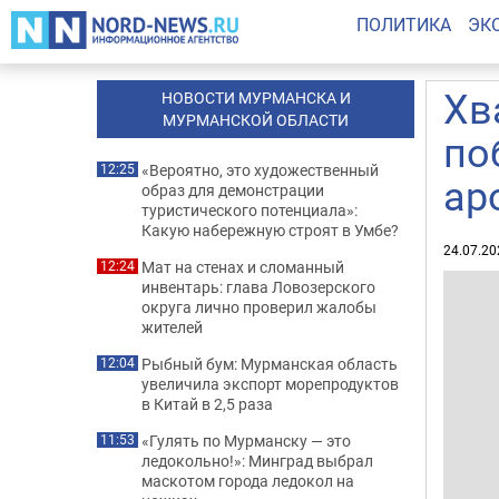
ПОЛИТИКА
ЭК
Хв
НОВОСТИ МУРМАНСКА И
МУРМАНСКОЙ ОБЛАСТИ
по
«Вероятно, это художественный
12:25
ар
образ для демонстрации
туристического потенциала»:
Какую набережную строят в Умбе?
24.07.20
Мат на стенах и сломанный
12:24
инвентарь: глава Ловозерского
округа лично проверил жалобы
жителей
Рыбный бум: Мурманская область
12:04
увеличила экспорт морепродуктов
в Китай в 2,5 раза
«Гулять по Мурманску — это
11:53
ледокольно!»: Минград выбрал
маскотом города ледокол на