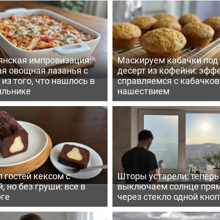
янская импровизация:
Маскируем кабачки под
ая овощная лазанья с
десерт из кофейни: эфф
из того, что нашлось в
справляемся с кабачко
ильнике
нашествием
 гостей кексом с
Шторы устарели: тепер
, но без груши: все в
выключаем солнце пря
рге
через стекло одной кно