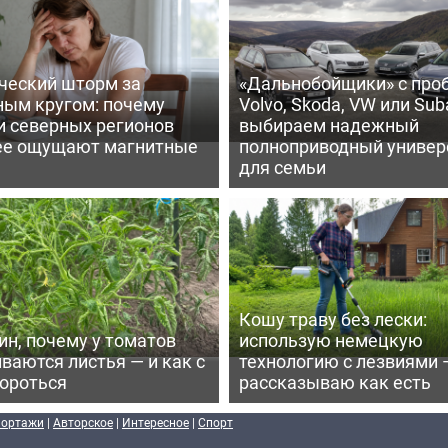
ческий шторм за
«Дальнобойщики» с про
ным кругом: почему
Volvo, Skoda, VW или Suba
и северных регионов
выбираем надежный
ее ощущают магнитные
полноприводный универ
для семьи
Кошу траву без лески:
ин, почему у томатов
использую немецкую
ваются листья — и как с
технологию с лезвиями 
бороться
рассказываю как есть
портажи
|
Авторское
|
Интересное
|
Спорт