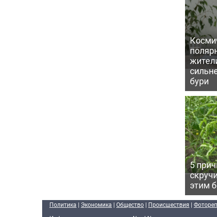
Косми
поляр
жител
сильн
бури
5 прич
скручи
этим 
Политика
|
Экономика
|
Общество
|
Происшествия
|
Фоторе