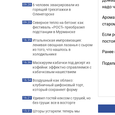
6 человек эвакуировали из
09:28
надо ч
горящей трехэтажки в
Оленегорске
Аромат
Северное тепло на бетоне: как
09:20
старом
фестиваль «РОСТ» преобразил
подстанции в Мурманске
Если р
Итальянская импровизация:
16:39
постоя
ленивая овощная лазанья с сыром
из того, что нашлось в
Ранее
холодильнике
Маскируем кабачки под десерт из
16:36
Подели
кофейни: эффектно справляемся с
кабачковым нашествием
Воздушный как облако:
16:54
клубничный шифоновый торт,
который сохраняет форму
Удивил гостей кексом с грушей, но
16:21
без груши: все в восторге
Шторы устарели: теперь мы
15:31