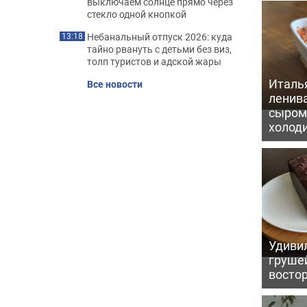
выключаем солнце прямо через
стекло одной кнопкой
Небанальный отпуск 2026: куда
13:18
тайно рвануть с детьми без виз,
толп туристов и адской жары
Италь
Все новости
ленив
сыром 
холод
Удивил
грушей
восто