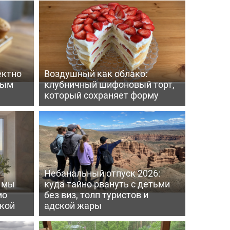
ектно
Воздушный как облако:
вым
клубничный шифоновый торт,
который сохраняет форму
Небанальный отпуск 2026:
ь мы
куда тайно рвануть с детьми
мо
без виз, толп туристов и
пкой
адской жары