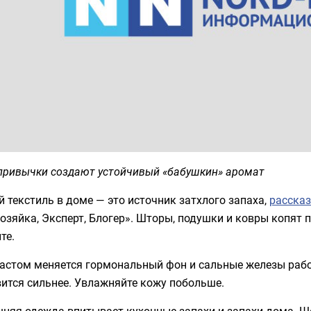
привычки создают устойчивый «бабушкин» аромат
 текстиль в доме — это источник затхлого запаха,
расска
зяйка, Эксперт, Блогер». Шторы, подушки и ковры копят п
те.
астом меняется гормональный фон и сальные железы работ
ится сильнее. Увлажняйте кожу побольше.
няя одежда впитывает кухонные запахи и запахи дома. Ш