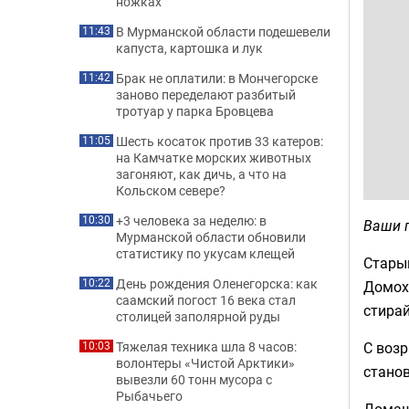
ножках
В Мурманской области подешевели
11:43
капуста, картошка и лук
Брак не оплатили: в Мончегорске
11:42
заново переделают разбитый
тротуар у парка Бровцева
Шесть косаток против 33 катеров:
11:05
на Камчатке морских животных
загоняют, как дичь, а что на
Кольском севере?
+3 человека за неделю: в
10:30
Ваши 
Мурманской области обновили
статистику по укусам клещей
Старый
День рождения Оленегорска: как
10:22
Домохо
саамский погост 16 века стал
стирай
столицей заполярной руды
С возр
Тяжелая техника шла 8 часов:
10:03
волонтеры «Чистой Арктики»
станов
вывезли 60 тонн мусора с
Рыбачьего
Домаш