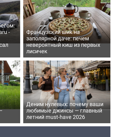
бегом:
ru -
Французский шик на
заполярной даче: печем
сал
невероятный киш из первых
лисичек
Деним нулевых: почему ваши
—
любимые джинсы — главный
летний must-have 2026