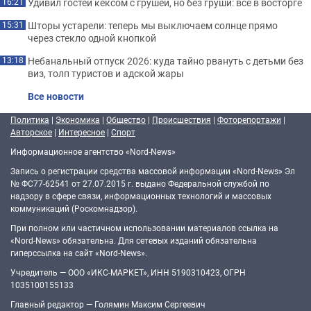
Удивил гостей кексом с грушей, но без груши: все в восторге
16:21
Шторы устарели: теперь мы выключаем солнце прямо
15:31
через стекло одной кнопкой
Небанальный отпуск 2026: куда тайно рвануть с детьми без
13:18
виз, толп туристов и адской жары
Все новости
Политика
|
Экономика
|
Общество
|
Происшествия
|
Фоторепортажи
|
Авторское
|
Интересное
|
Спорт
Информационное агентство «Nord-News»
Запись о регистрации средства массовой информации «Nord-News» Эл
№ ФС77-62541 от 27.07.2015 г. выдано Федеральной службой по
надзору в сфере связи, информационных технологий и массовых
коммуникаций (Роскомнадзор).
При полном или частичном использовании материалов ссылка на
«Nord-News» обязательна. Для сетевых изданий обязательна
гиперссылка на сайт «Nord-News».
Учредитель — ООО «ИКС-МАРКЕТ», ИНН 5190310423, ОГРН
1035100155133
Главный редактор — Голямин Максим Сергеевич