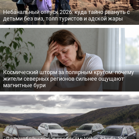
Небанальный отпуск 2026: куда тайно рвануть с
детьми без виз, толп туристов и адской жары
Космический шторм за полярным кругом: почему
жители северных регионов сильнее ощущают
магнитные бури
«Дальнобойщики» с пробегом: Volvo, Skoda, VW