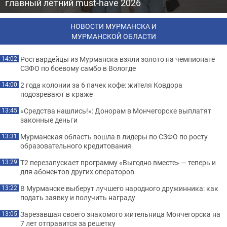
главный летний must-have 2026
НОВОСТИ МУРМАНСКА И
МУРМАНСКОЙ ОБЛАСТИ
Росгвардейцы из Мурманска взяли золото на чемпионате
14:02
СЗФО по боевому самбо в Вологде
2 года колонии за 6 пачек кофе: жителя Ковдора
14:00
подозревают в краже
«Средства нашлись!»: Донорам в Мончегорске выплатят
13:45
законные деньги
Мурманская область вошла в лидеры по СЗФО по росту
13:31
образовательного кредитования
Т2 перезапускает программу «Выгодно вместе» — теперь и
13:29
для абонентов других операторов
В Мурманске выберут лучшего народного дружинника: как
13:22
подать заявку и получить награду
Зарезавшая своего знакомого жительница Мончегорска на
13:05
7 лет отправится за решетку