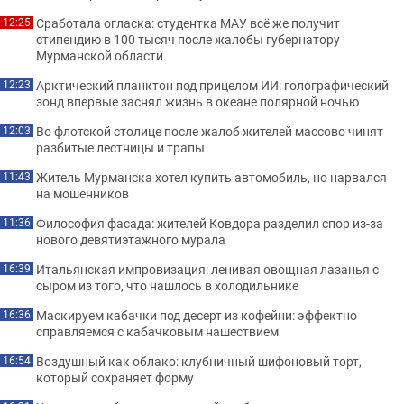
Сработала огласка: студентка МАУ всё же получит
12:25
стипендию в 100 тысяч после жалобы губернатору
Мурманской области
Арктический планктон под прицелом ИИ: голографический
12:23
зонд впервые заснял жизнь в океане полярной ночью
Во флотской столице после жалоб жителей массово чинят
12:03
разбитые лестницы и трапы
Житель Мурманска хотел купить автомобиль, но нарвался
11:43
на мошенников
Философия фасада: жителей Ковдора разделил спор из-за
11:36
нового девятиэтажного мурала
Итальянская импровизация: ленивая овощная лазанья с
16:39
сыром из того, что нашлось в холодильнике
Маскируем кабачки под десерт из кофейни: эффектно
16:36
справляемся с кабачковым нашествием
Воздушный как облако: клубничный шифоновый торт,
16:54
который сохраняет форму