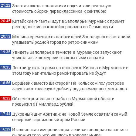
Золотая школа: аналитики подсчитали реальную
21:22
стоимость сборки первоклассника к сентябрю
Китайские гиганты идут в Заполярье: Мурманск примет
20:45
рекордное число контейнеровозов по Севморпути
Машина времени в окнах: жителей Заполярного заставили
20:13
угадывать родной город по ретро-снимкам
Увидеть Заполярье в темноте: в Мурманске запускают
19:35
уникальные экскурсии с закрытыми глазами
Лестницу около дома на проспекте Кирова в Мурманске в
19:35
этом году капитально ремонтировать не будут
Борщевик вместо шахтеров? На Кольском полуострове
18:56
запускают «зеленую» добычу редкоземельных металлов
Объем строительных работ в Мурманской области
18:33
превысил 61 миллиард рублей
Духовный щит Арктики: на Новой Земле освятили самый
17:44
северный гарнизонный храм России
Итальянская импровизация: ленивая овощная лазанья с
16:39
сыром из того, что нашлось в холодильнике