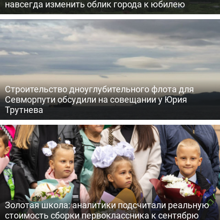
навсегда изменить облик города к юбилею
Строительство дноуглубительного флота для
Севморпути обсудили на совещании у Юрия
Трутнева
Золотая школа: аналитики подсчитали реальную
стоимость сборки первоклассника к сентябрю