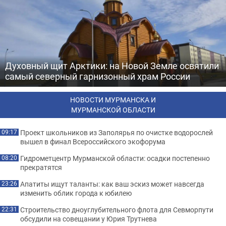
Духовный щит Арктики: на Новой Земле освятили
самый северный гарнизонный храм России
НОВОСТИ МУРМАНСКА И
МУРМАНСКОЙ ОБЛАСТИ
Проект школьников из Заполярья по очистке водорослей
09:17
вышел в финал Всероссийского экофорума
Гидрометцентр Мурманской области: осадки постепенно
08:20
прекратятся
Апатиты ищут таланты: как ваш эскиз может навсегда
23:26
изменить облик города к юбилею
Строительство дноуглубительного флота для Севморпути
22:31
обсудили на совещании у Юрия Трутнева