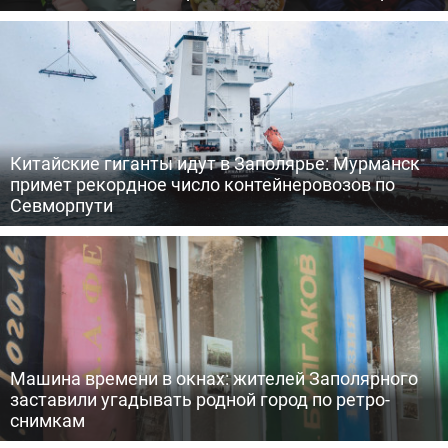
Китайские гиганты идут в Заполярье: Мурманск
примет рекордное число контейнеровозов по
Севморпути
Машина времени в окнах: жителей Заполярного
заставили угадывать родной город по ретро-
снимкам