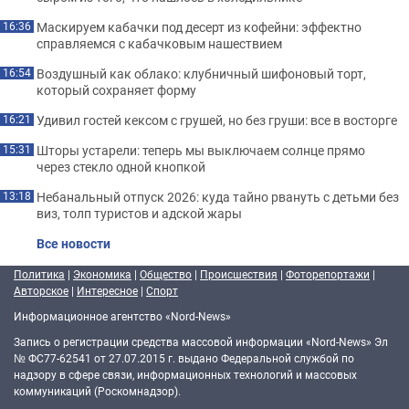
Маскируем кабачки под десерт из кофейни: эффектно
16:36
справляемся с кабачковым нашествием
Воздушный как облако: клубничный шифоновый торт,
16:54
который сохраняет форму
Удивил гостей кексом с грушей, но без груши: все в восторге
16:21
Шторы устарели: теперь мы выключаем солнце прямо
15:31
через стекло одной кнопкой
Небанальный отпуск 2026: куда тайно рвануть с детьми без
13:18
виз, толп туристов и адской жары
Все новости
Политика
|
Экономика
|
Общество
|
Происшествия
|
Фоторепортажи
|
Авторское
|
Интересное
|
Спорт
Информационное агентство «Nord-News»
Запись о регистрации средства массовой информации «Nord-News» Эл
№ ФС77-62541 от 27.07.2015 г. выдано Федеральной службой по
надзору в сфере связи, информационных технологий и массовых
коммуникаций (Роскомнадзор).