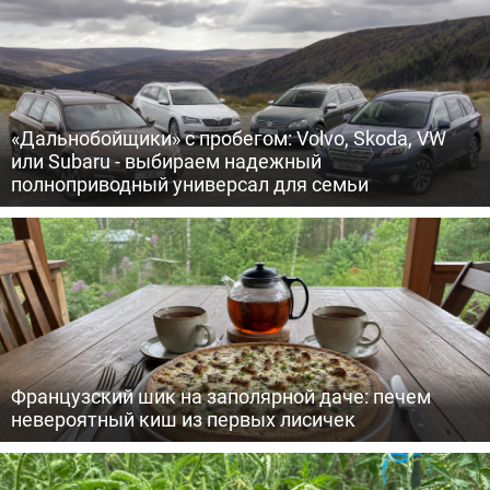
«Дальнобойщики» с пробегом: Volvo, Skoda, VW
или Subaru - выбираем надежный
полноприводный универсал для семьи
Французский шик на заполярной даче: печем
невероятный киш из первых лисичек