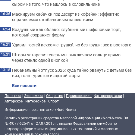
сыром из того, что нашлось в холодильнике
Маскируем кабачки под десерт из кофейни: эффектно
16:36
справляемся с кабачковым нашествием
Воздушный как облако: клубничный шифоновый торт,
16:54
который сохраняет форму
Удивил гостей кексом с грушей, но без груши: все в восторге
16:21
Шторы устарели: теперь мы выключаем солнце прямо
15:31
через стекло одной кнопкой
Небанальный отпуск 2026: куда тайно рвануть с детьми без
13:18
виз, толп туристов и адской жары
Все новости
Политика
|
Экономика
|
Общество
|
Происшествия
|
Фоторепортажи
|
Авторское
|
Интересное
|
Спорт
Информационное агентство «Nord-News»
Запись о регистрации средства массовой информации «Nord-News» Эл
№ ФС77-62541 от 27.07.2015 г. выдано Федеральной службой по
надзору в сфере связи, информационных технологий и массовых
коммуникаций (Роскомнадзор).