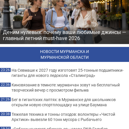
Деним нулевых: почему ваши любимые джинсы —
главный летний must-have 2026
НОВОСТИ МУРМАНСКА И
МУРМАНСКОЙ ОБЛАСТИ
На Севмаше к 2027 году изготовят 25-тонные подшипники-
23:26
гиганты для нового ледокола «Сталинград»
Киновязание в темноте: мурманчан зовут на бесплатный
22:36
творческий вечер с просмотром фильма
Бег в гигантских лаптях: в Мурманске для школьников
21:26
открыли новую спортплощадку на улице Баумана
Тяжелая техника и тонны отходов: волонтеры «Чистой
20:38
Арктики» вывезли 60 тонн мусора с Рыбачьего
«Собаки не умеют обижаться»: глава РКФ Голубев
19:54