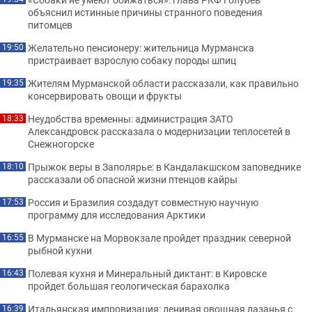
объяснил истинные причины странного поведения
питомцев
Желательно пенсионеру: жительница Мурманска
19:50
пристраивает взрослую собаку породы шпиц
Жителям Мурманской области рассказали, как правильно
19:35
консервировать овощи и фрукты
Неудобства временны: администрация ЗАТО
18:33
Александровск рассказала о модернизации теплосетей в
Снежногорске
Прыжок веры в Заполярье: в Кандалакшском заповеднике
18:10
рассказали об опасной жизни птенцов кайры
Россия и Бразилия создадут совместную научную
17:53
программу для исследования Арктики
В Мурманске на Морвокзале пройдет праздник северной
16:55
рыбной кухни
Полевая кухня и Минеральный диктант: в Кировске
16:43
пройдет большая геологическая барахолка
Итальянская импровизация: ленивая овощная лазанья с
16:39