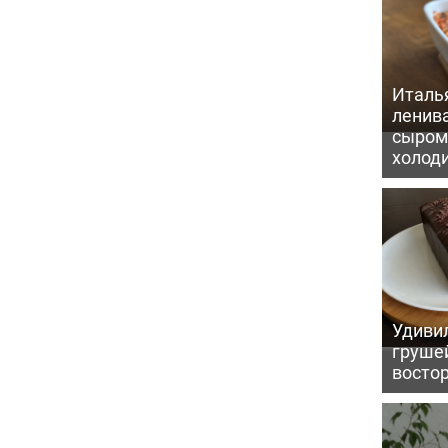
Италь
ленив
сыром 
холод
Удивил
грушей
восто