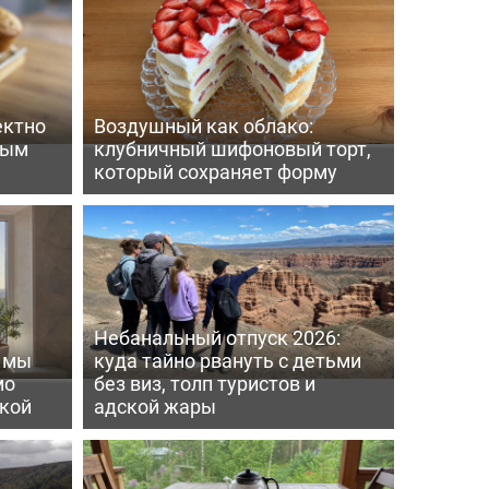
ектно
Воздушный как облако:
вым
клубничный шифоновый торт,
который сохраняет форму
Небанальный отпуск 2026:
ь мы
куда тайно рвануть с детьми
мо
без виз, толп туристов и
пкой
адской жары