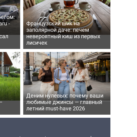
бегом:
ru -
Французский шик на
заполярной даче: печем
сал
невероятный киш из первых
лисичек
Деним нулевых: почему ваши
—
любимые джинсы — главный
летний must-have 2026