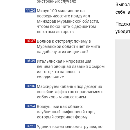
экстренных случаях
Выпол
Минус 100 миллионов на
11:24
себя, 
посредников: что придумал
Минздрав Мурманской области,
Подска
чтобы покончить с дефицитом
убедит
льготных лекарств
Волков к отстрелу: почему в
10:37
Мурманской области нет лимита
на добычу этих хищников?
Итальянская импровизация:
16:39
ленивая овощная лазанья с сыром
из того, что нашлось в
холодильнике
Маскируем кабачки под десерт из
16:36
кофейни: эффектно справляемся с
кабачковым нашествием
Воздушный как облако:
16:54
клубничный шифоновый торт,
который сохраняет форму
Удивил гостей кексом с грушей, но
16:21