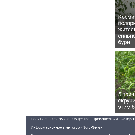
Косми
поляр
жител
сильн
бури
5 прич
скручи
этим 
Политика
|
Экономика
|
Общество
|
Происшествия
|
Фоторе
Информационное агентство «Nord-News»