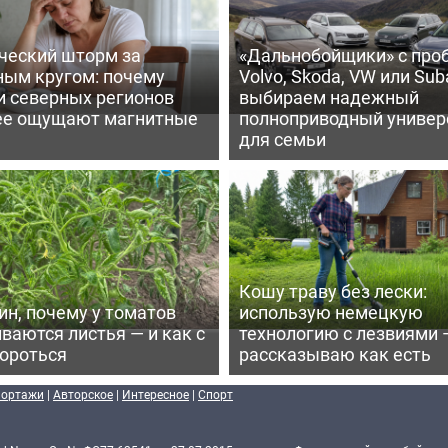
ческий шторм за
«Дальнобойщики» с про
ным кругом: почему
Volvo, Skoda, VW или Suba
и северных регионов
выбираем надежный
ее ощущают магнитные
полноприводный универ
для семьи
Кошу траву без лески:
ин, почему у томатов
использую немецкую
ваются листья — и как с
технологию с лезвиями 
бороться
рассказываю как есть
портажи
|
Авторское
|
Интересное
|
Спорт