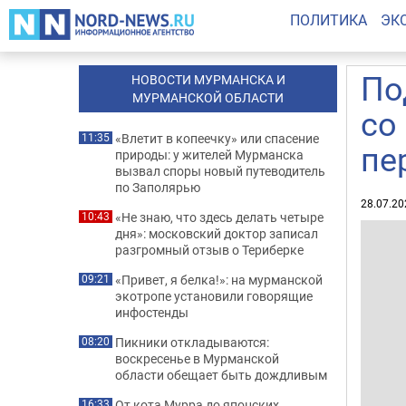
ПОЛИТИКА
ЭК
По
НОВОСТИ МУРМАНСКА И
МУРМАНСКОЙ ОБЛАСТИ
со
«Влетит в копеечку» или спасение
11:35
пе
природы: у жителей Мурманска
вызвал споры новый путеводитель
по Заполярью
28.07.20
«Не знаю, что здесь делать четыре
10:43
дня»: московский доктор записал
разгромный отзыв о Териберке
«Привет, я белка!»: на мурманской
09:21
экотропе установили говорящие
инфостенды
Пикники откладываются:
08:20
воскресенье в Мурманской
области обещает быть дождливым
От кота Мурра до японских
16:33