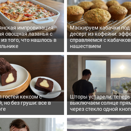
янская импровизация:
Маскируем кабачки под
ая овощная лазанья с
десерт из кофейни: эфф
из того, что нашлось в
справляемся с кабачко
ильнике
нашествием
 гостей кексом с
Шторы устарели: тепер
, но без груши: все в
выключаем солнце пря
рге
через стекло одной кно