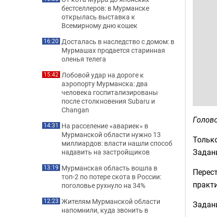
бестселлеров: в Мурманске
открылась выставка к
Всемирному дню кошек
Досталась в наследство с домом: в
16:20
Мурмашах продается старинная
оленья телега
Лобовой удар на дороге к
15:42
аэропорту Мурманска: два
человека госпитализированы
после столкновения Subaru и
Changan
Голово
На расселение «авариек» в
14:31
Мурманской области нужно 13
Только
миллиардов: власти нашли способ
Задани
надавить на застройщиков
Мурманская область вошла в
13:19
Перест
топ-2 по потере скота в России:
практ
поголовье рухнуло на 34%
Жителям Мурманской области
12:23
Задани
напомнили, куда звонить в