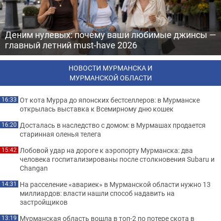
Деним нулевых: почему ваши любимые джинсы —
главный летний must-have 2026
НОВОСТИ МУРМАНСКА И
МУРМАНСКОЙ ОБЛАСТИ
От кота Мурра до японских бестселлеров: в Мурманске
16:33
открылась выставка к Всемирному дню кошек
Досталась в наследство с домом: в Мурмашах продается
16:20
старинная оленья телега
Лобовой удар на дороге к аэропорту Мурманска: два
15:42
человека госпитализированы после столкновения Subaru и
Changan
На расселение «авариек» в Мурманской области нужно 13
14:31
миллиардов: власти нашли способ надавить на
застройщиков
Мурманская область вошла в топ-2 по потере скота в
13:19