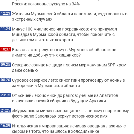
России: поголовье рухнуло на 34%
Жителям Мурманской области напомнили, куда звонить в
12:23
экстренных случаях
Минус 100 миллионов на посредников: что придумал
11:24
Минздрав Мурманской области, чтобы покончить с
дефицитом льготных лекарств
Волков к отстрелу: почему в Мурманской области нет
10:37
лимита на добычу этих хищников?
Северное солнце не щадит: зачем мурманчанам SPF-крем
09:25
даже осенью
Суровое северное лето: синоптики прогнозируют ночные
08:20
заморозки в Мурманской области
От «синей» экономики до рангов: ученые из Апатитов
23:15
выпустили свежий сборник о будущем Арктики
«Мурманская миля» возвращается: главному спортивному
21:25
фестивалю Заполярья вернут историческое имя
Итальянская импровизация: ленивая овощная лазанья с
16:39
сыром из того, что нашлось в холодильнике