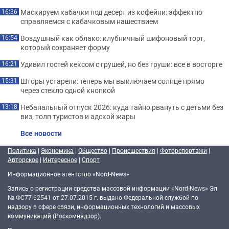
Маскируем кабачки под десерт из кофейни: эффектно
16:36
справляемся с кабачковым нашествием
Воздушный как облако: клубничный шифоновый торт,
16:54
который сохраняет форму
Удивил гостей кексом с грушей, но без груши: все в восторге
16:21
Шторы устарели: теперь мы выключаем солнце прямо
15:31
через стекло одной кнопкой
Небанальный отпуск 2026: куда тайно рвануть с детьми без
13:18
виз, толп туристов и адской жары
Все новости
Политика
|
Экономика
|
Общество
|
Происшествия
|
Фоторепортажи
|
Авторское
|
Интересное
|
Спорт
Информационное агентство «Nord-News»
Запись о регистрации средства массовой информации «Nord-News» Эл
№ ФС77-62541 от 27.07.2015 г. выдано Федеральной службой по
надзору в сфере связи, информационных технологий и массовых
коммуникаций (Роскомнадзор).