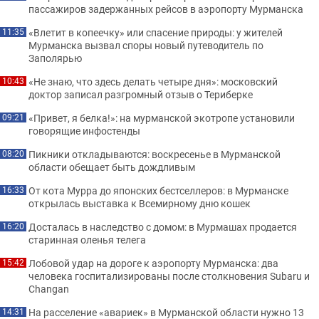
пассажиров задержанных рейсов в аэропорту Мурманска
«Влетит в копеечку» или спасение природы: у жителей
11:35
Мурманска вызвал споры новый путеводитель по
Заполярью
«Не знаю, что здесь делать четыре дня»: московский
10:43
доктор записал разгромный отзыв о Териберке
«Привет, я белка!»: на мурманской экотропе установили
09:21
говорящие инфостенды
Пикники откладываются: воскресенье в Мурманской
08:20
области обещает быть дождливым
От кота Мурра до японских бестселлеров: в Мурманске
16:33
открылась выставка к Всемирному дню кошек
Досталась в наследство с домом: в Мурмашах продается
16:20
старинная оленья телега
Лобовой удар на дороге к аэропорту Мурманска: два
15:42
человека госпитализированы после столкновения Subaru и
Changan
На расселение «авариек» в Мурманской области нужно 13
14:31