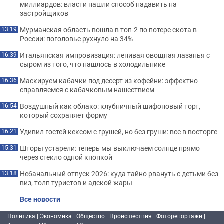
миллиардов: власти нашли способ надавить на
застройщиков
Мурманская область вошла в топ-2 по потере скота в
13:19
России: поголовье рухнуло на 34%
Итальянская импровизация: ленивая овощная лазанья с
16:39
сыром из того, что нашлось в холодильнике
Маскируем кабачки под десерт из кофейни: эффектно
16:36
справляемся с кабачковым нашествием
Воздушный как облако: клубничный шифоновый торт,
16:54
который сохраняет форму
Удивил гостей кексом с грушей, но без груши: все в восторге
16:21
Шторы устарели: теперь мы выключаем солнце прямо
15:31
через стекло одной кнопкой
Небанальный отпуск 2026: куда тайно рвануть с детьми без
13:18
виз, толп туристов и адской жары
Все новости
Политика
|
Экономика
|
Общество
|
Происшествия
|
Фоторепортажи
|