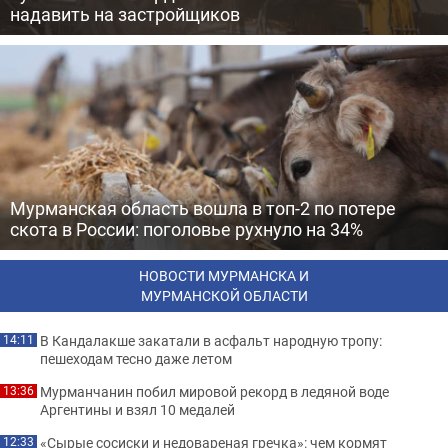
надавить на застройщиков
Мурманская область вошла в топ-2 по потере
скота в России: поголовье рухнуло на 34%
НОВОСТИ МУРМАНСКА И
МУРМАНСКОЙ ОБЛАСТИ
В Кандалакше закатали в асфальт народную тропу:
14:11
пешеходам тесно даже летом
Мурманчанин побил мировой рекорд в ледяной воде
13:36
Аргентины и взял 10 медалей
«Сырые сосиски и недовареная гречка»: чем кормят
12:33