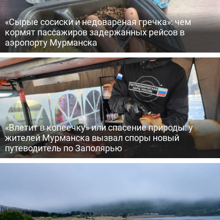
«Сырые сосиски и недовареная гречка»: чем
кормят пассажиров задержанных рейсов в
аэропорту Мурманска
«Влетит в копеечку» или спасение природы: у
жителей Мурманска вызвал споры новый
путеводитель по Заполярью