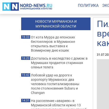
ПОЛИТИКА
ЭК
Пи
НОВОСТИ МУРМАНСКА И
МУРМАНСКОЙ ОБЛАСТИ
вр
От кота Мурра до японских
16:33
ка
бестселлеров: в Мурманске
открылась выставка к
Всемирному дню кошек
31.07.20
Досталась в наследство с домом: в
16:20
Мурмашах продается старинная
оленья телега
Лобовой удар на дороге к
15:42
аэропорту Мурманска: два
человека госпитализированы
после столкновения Subaru и
Changan
На расселение «авариек» в
14:31
Мурманской области нужно 13