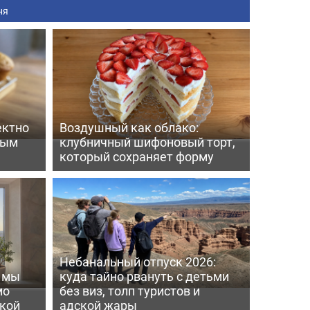
ня
ектно
Воздушный как облако:
вым
клубничный шифоновый торт,
который сохраняет форму
Небанальный отпуск 2026:
ь мы
куда тайно рвануть с детьми
мо
без виз, толп туристов и
пкой
адской жары