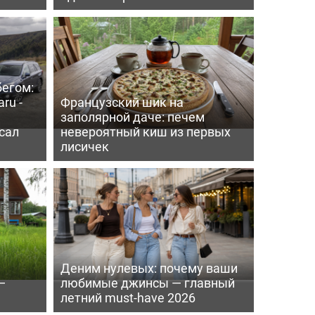
бегом:
ru -
Французский шик на
заполярной даче: печем
сал
невероятный киш из первых
лисичек
Деним нулевых: почему ваши
—
любимые джинсы — главный
летний must-have 2026