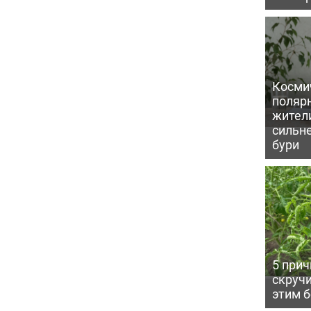
Косми
поляр
жител
сильн
бури
5 прич
скручи
этим 