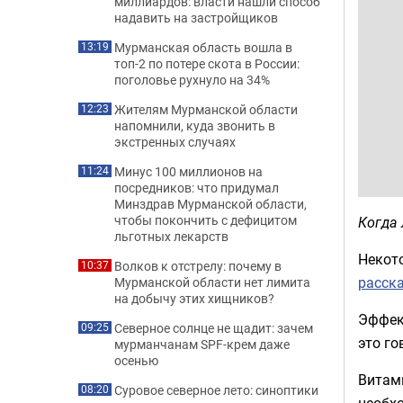
миллиардов: власти нашли способ
надавить на застройщиков
Мурманская область вошла в
13:19
топ-2 по потере скота в России:
поголовье рухнуло на 34%
Жителям Мурманской области
12:23
напомнили, куда звонить в
экстренных случаях
Минус 100 миллионов на
11:24
посредников: что придумал
Минздрав Мурманской области,
чтобы покончить с дефицитом
Когда
льготных лекарств
Некото
Волков к отстрелу: почему в
10:37
расск
Мурманской области нет лимита
на добычу этих хищников?
Эффект
Северное солнце не щадит: зачем
09:25
это го
мурманчанам SPF-крем даже
осенью
Витами
Суровое северное лето: синоптики
08:20
необх