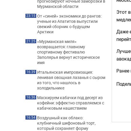
прогнозируют ночные заморозки в
Мурманской области
Этот в
От «синей» экономики до рангов:
23:15
медле
ученые из Апатитов выпустили
свежий сборник о будущем
Даже е
Арктики
перейт
«Мурманская миля»
21:25
возвращается: главному
Лучше 
спортивному фестивалю
Заполярья вернут историческое
авока
имя
Ранее
Итальянская импровизация:
16:39
ленивая овощная лазанья с сыром
из того, что нашлось в
Подели
холодильнике
Маскируем кабачки под десерт из
16:36
кофейни: эффектно справляемся с
кабачковым нашествием
Воздушный как облако:
16:54
клубничный шифоновый торт,
который сохраняет форму