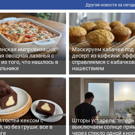
Другие новости за сегод
янская импровизация:
Маскируем кабачки под
ая овощная лазанья с
десерт из кофейни: эфф
из того, что нашлось в
справляемся с кабачко
ильнике
нашествием
 гостей кексом с
Шторы устарели: тепер
, но без груши: все в
выключаем солнце пря
рге
через стекло одной кно