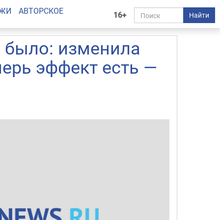
АЖИ
АВТОРСКОЕ
16+
Найти
е было: изменила
перь эффект есть —