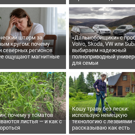
ческий шторм за
«Дальнобойщики» с про
ным кругом: почему
Volvo, Skoda, VW или Suba
и северных регионов
выбираем надежный
ее ощущают магнитные
полноприводный универ
для семьи
Кошу траву без лески:
ин, почему у томатов
использую немецкую
ваются листья — и как с
технологию с лезвиями 
бороться
рассказываю как есть