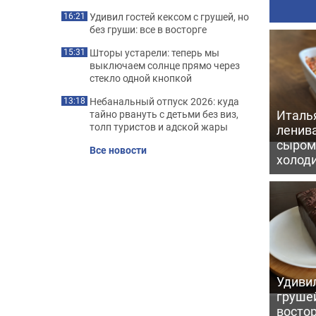
Удивил гостей кексом с грушей, но
16:21
без груши: все в восторге
Шторы устарели: теперь мы
15:31
выключаем солнце прямо через
стекло одной кнопкой
Небанальный отпуск 2026: куда
13:18
Италь
тайно рвануть с детьми без виз,
толп туристов и адской жары
ленив
сыром 
Все новости
холод
Удивил
грушей
восто