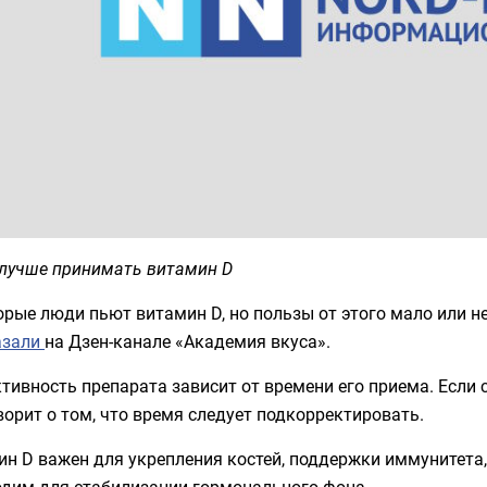
 лучше принимать витамин D
рые люди пьют витамин D, но пользы от этого мало или не
азали
на Дзен-канале «Академия вкуса».
ивность препарата зависит от времени его приема. Если 
ворит о том, что время следует подкорректировать.
н D важен для укрепления костей, поддержки иммунитета,
одим для стабилизации гормонального фона.