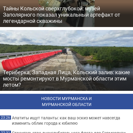
Тайны Кольской сверхглубокой: музей
Заполярного показал уникальный артефакт от
легендарной скважины
Териберка, Западная Лица, Кольский залив: какие
мосты ремонтируют в Мурманской области этим
летом?
НОВОСТИ МУРМАНСКА И
МУРМАНСКОЙ ОБЛАСТИ
Апатиты ищут таланты: как ваш эскиз может навсегда
23:26
изменить облик города к юбилею
Строительство дноуглубительного флота для Севморпути
22:31