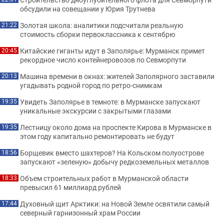
обсудили на совещании у Юрия Трутнева
Золотая школа: аналитики подсчитали реальную
21:22
стоимость сборки первоклассника к сентябрю
Китайские гиганты идут в Заполярье: Мурманск примет
20:45
рекордное число контейнеровозов по Севморпути
Машина времени в окнах: жителей Заполярного заставили
20:13
угадывать родной город по ретро-снимкам
Увидеть Заполярье в темноте: в Мурманске запускают
19:35
уникальные экскурсии с закрытыми глазами
Лестницу около дома на проспекте Кирова в Мурманске в
19:35
этом году капитально ремонтировать не будут
Борщевик вместо шахтеров? На Кольском полуострове
18:56
запускают «зеленую» добычу редкоземельных металлов
Объем строительных работ в Мурманской области
18:33
превысил 61 миллиард рублей
Духовный щит Арктики: на Новой Земле освятили самый
17:44
северный гарнизонный храм России