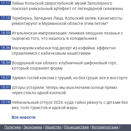
Тайны Кольской сверхглубокой: музей Заполярного
17:17
показал уникальный артефакт от легендарной скважины
Териберка, Западная Лица, Кольский залив: какие мосты
17:10
ремонтируют в Мурманской области этим летом?
Итальянская импровизация: ленивая овощная лазанья с
16:39
сыром из того, что нашлось в холодильнике
Маскируем кабачки под десерт из кофейни: эффектно
16:36
справляемся с кабачковым нашествием
Воздушный как облако: клубничный шифоновый торт,
16:54
который сохраняет форму
Удивил гостей кексом с грушей, но без груши: все в восторге
16:21
Шторы устарели: теперь мы выключаем солнце прямо
15:31
через стекло одной кнопкой
Небанальный отпуск 2026: куда тайно рвануть с детьми без
13:18
виз, толп туристов и адской жары
Все новости
Политика
|
Экономика
|
Общество
|
Происшествия
|
Фоторепортажи
|