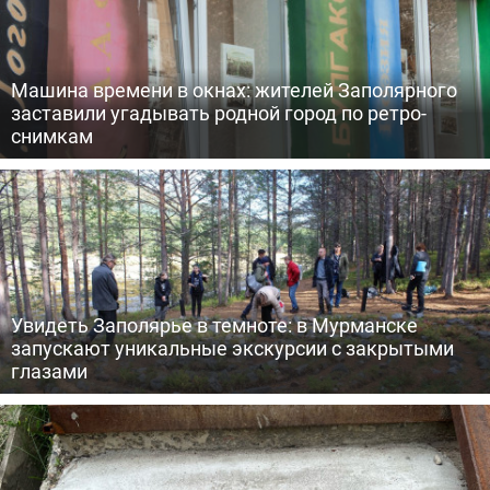
Машина времени в окнах: жителей Заполярного
заставили угадывать родной город по ретро-
снимкам
Увидеть Заполярье в темноте: в Мурманске
запускают уникальные экскурсии с закрытыми
глазами