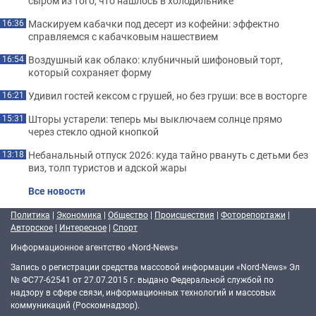
сыром из того, что нашлось в холодильнике
Маскируем кабачки под десерт из кофейни: эффектно
16:36
справляемся с кабачковым нашествием
Воздушный как облако: клубничный шифоновый торт,
16:54
который сохраняет форму
Удивил гостей кексом с грушей, но без груши: все в восторге
16:21
Шторы устарели: теперь мы выключаем солнце прямо
15:31
через стекло одной кнопкой
Небанальный отпуск 2026: куда тайно рвануть с детьми без
13:18
виз, толп туристов и адской жары
Все новости
Политика
|
Экономика
|
Общество
|
Происшествия
|
Фоторепортажи
|
Авторское
|
Интересное
|
Спорт
Информационное агентство «Nord-News»
Запись о регистрации средства массовой информации «Nord-News» Эл
№ ФС77-62541 от 27.07.2015 г. выдано Федеральной службой по
надзору в сфере связи, информационных технологий и массовых
коммуникаций (Роскомнадзор).