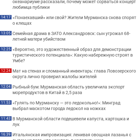
океанариуме рассказали, почему может сорваться концерт
любимца публики
«Понаехавший» или свой? Жители Мурманска снова спорят
14:17
о клещах
Семейная драма в ЗАТО Александровск: сын угрожал 68-
13:05
летней матери убийством
«Вероятно, это художественный образ для демонстрации
12:25
туристического потенциала»: Какую набережную строят в
Умбе?
Мат на стенах и сломанный инвентарь: глава Ловозерского
12:24
округа лично проверил жалобы жителей
Рыбный бум: Мурманская область увеличила экспорт
12:04
морепродуктов в Китай в 2,5 раза
«Гулять по Мурманску — это ледокольно!»: Минград
11:53
выбрал маскотом города ледокол на ножках
В Мурманской области подешевели капуста, картошка и
11:43
лук
Итальянская импровизация: ленивая овощная лазанья с
16:39