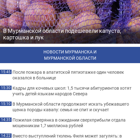
В Мурманской области подешевели капуста,
картошка и лук
НОВОСТИ МУРМАНСКА И
МУРМАНСКОЙ ОБЛАСТИ
После пожара в апатитской пятиэтажке один человек
15:45
оказался в больнице
Кадры для кочевых школ: 1,5 тысячи абитуриентов хотят
15:30
учить детей языкам народов Севера
В Мурманской области продолжают искать убежавшего
15:10
щенка породы кавапу: семья не спит и скучает
Пожилая северянка в ожидании сверхприбыли отдала
14:35
мошенникам 1,7 миллиона рублей
Вместо выступлений тюлень Филя может загулять: в
14:22