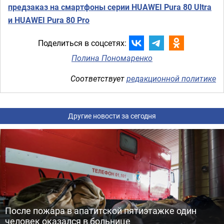
предзаказ на смартфоны серии HUAWEI Pura 80 Ultra
и HUAWEI Pura 80 Pro
Поделиться в соцсетях:
Полина Пономаренко
Соответствует
редакционной политике
Другие новости за сегодня
После пожара в апатитской пятиэтажке один
человек оказался в больнице