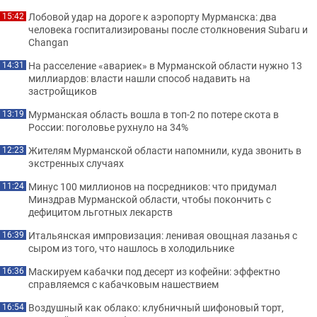
Лобовой удар на дороге к аэропорту Мурманска: два
15:42
человека госпитализированы после столкновения Subaru и
Changan
На расселение «авариек» в Мурманской области нужно 13
14:31
миллиардов: власти нашли способ надавить на
застройщиков
Мурманская область вошла в топ-2 по потере скота в
13:19
России: поголовье рухнуло на 34%
Жителям Мурманской области напомнили, куда звонить в
12:23
экстренных случаях
Минус 100 миллионов на посредников: что придумал
11:24
Минздрав Мурманской области, чтобы покончить с
дефицитом льготных лекарств
Итальянская импровизация: ленивая овощная лазанья с
16:39
сыром из того, что нашлось в холодильнике
Маскируем кабачки под десерт из кофейни: эффектно
16:36
справляемся с кабачковым нашествием
Воздушный как облако: клубничный шифоновый торт,
16:54