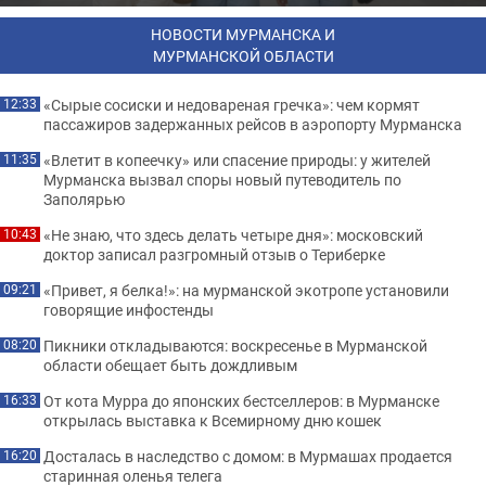
НОВОСТИ МУРМАНСКА И
МУРМАНСКОЙ ОБЛАСТИ
«Сырые сосиски и недовареная гречка»: чем кормят
12:33
пассажиров задержанных рейсов в аэропорту Мурманска
«Влетит в копеечку» или спасение природы: у жителей
11:35
Мурманска вызвал споры новый путеводитель по
Заполярью
«Не знаю, что здесь делать четыре дня»: московский
10:43
доктор записал разгромный отзыв о Териберке
«Привет, я белка!»: на мурманской экотропе установили
09:21
говорящие инфостенды
Пикники откладываются: воскресенье в Мурманской
08:20
области обещает быть дождливым
От кота Мурра до японских бестселлеров: в Мурманске
16:33
открылась выставка к Всемирному дню кошек
Досталась в наследство с домом: в Мурмашах продается
16:20
старинная оленья телега