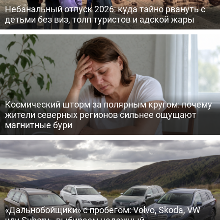
Небанальный отпуск 2026: куда тайно рвануть с
детьми без виз, толп туристов и адской жары
Космический шторм за полярным кругом: почему
жители северных регионов сильнее ощущают
магнитные бури
«Дальнобойщики» с пробегом: Volvo, Skoda, VW
или Subaru - выбираем надежный