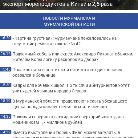
экспорт морепродуктов в Китай в 2,5 раза
НОВОСТИ МУРМАНСКА И
МУРМАНСКОЙ ОБЛАСТИ
«Картина грустная»: мурманчане пожаловались на
16:20
отсутствие ремонта в школе № 42
Подземный кабель или сквер: Александр Лихолат объяснил
16:14
жителям Колы логику раскопок во дворах
После пожара в апатитской пятиэтажке один человек
15:45
оказался в больнице
Кадры для кочевых школ: 1,5 тысячи абитуриентов хотят
15:30
учить детей языкам народов Севера
В Мурманской области продолжают искать убежавшего
15:10
щенка породы кавапу: семья не спит и скучает
Пожилая северянка в ожидании сверхприбыли отдала
14:35
мошенникам 1,7 миллиона рублей
Вместо выступлений тюлень Филя может загулять: в
14:22
океанариуме рассказали, почему может сорваться концерт