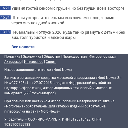
Удивил гостей кексом с грушей, но без груши: все в восторге
16:21
Шторы устарели: теперь мы выключаем солнце прямо
15:31
через стекло одной кнопкой
Небанальный отпуск 2026: куда тайно рвануть с детьми без
13:18
виз, толп туристов и адской жары
Все новости
Политика
|
Экономика
|
Общество
|
Происшествия
|
Фоторепортажи
|
Авторское
|
Интересное
|
Спорт
Информационное агентство «Nord-News»
Запись о регистрации средства массовой информации «Nord-News» Эл
№ ФС77-62541 от 27.07.2015 г. выдано Федеральной службой по
надзору в сфере связи, информационных технологий и массовых
коммуникаций (Роскомнадзор).
При полном или частичном использовании материалов ссылка на
«Nord-News» обязательна. Для сетевых изданий обязательна
гиперссылка на сайт «Nord-News».
Учредитель — ООО «ИКС-МАРКЕТ», ИНН 5190310423, ОГРН
1035100155133