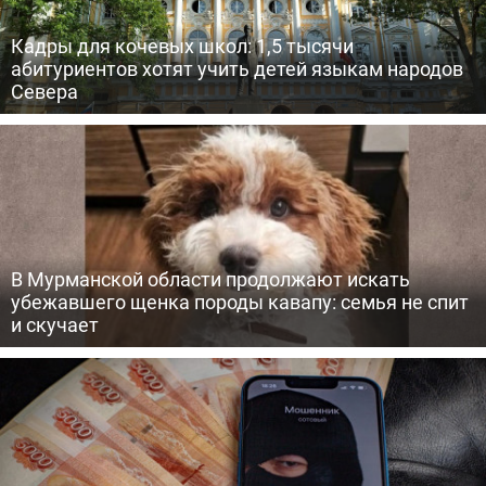
Кадры для кочевых школ: 1,5 тысячи
абитуриентов хотят учить детей языкам народов
Севера
В Мурманской области продолжают искать
убежавшего щенка породы кавапу: семья не спит
и скучает