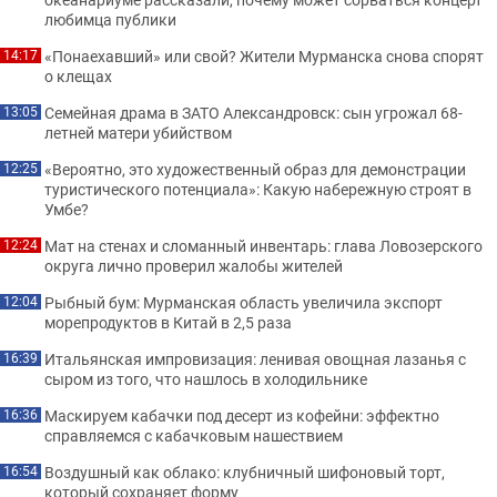
любимца публики
«Понаехавший» или свой? Жители Мурманска снова спорят
14:17
о клещах
Семейная драма в ЗАТО Александровск: сын угрожал 68-
13:05
летней матери убийством
«Вероятно, это художественный образ для демонстрации
12:25
туристического потенциала»: Какую набережную строят в
Умбе?
Мат на стенах и сломанный инвентарь: глава Ловозерского
12:24
округа лично проверил жалобы жителей
Рыбный бум: Мурманская область увеличила экспорт
12:04
морепродуктов в Китай в 2,5 раза
Итальянская импровизация: ленивая овощная лазанья с
16:39
сыром из того, что нашлось в холодильнике
Маскируем кабачки под десерт из кофейни: эффектно
16:36
справляемся с кабачковым нашествием
Воздушный как облако: клубничный шифоновый торт,
16:54
который сохраняет форму