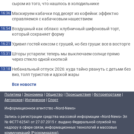
сыром из того, что нашлось в холодильнике
Маскируем кабачки под десерт из кофейни: эффектно
16:36
справляемся с кабачковым нашествием
Воздушный как облако: клубничный шифоновый торт,
16:54
который сохраняет форму
Удивил гостей кексом с грушей, но без груши: все в восторге
16:21
Шторы устарели: теперь мы выключаем солнце прямо
15:31
через стекло одной кнопкой
Небанальный отпуск 2026: куда тайно рвануть с детьми без
13:18
виз, толп туристов и адской жары
Все новости
Политика
|
Экономика
|
Общество
|
Происшествия
|
Фоторепортажи
|
Авторское
|
Интересное
|
Спорт
Информационное агентство «Nord-News»
Запись о регистрации средства массовой информации «Nord-News» Эл
№ ФС77-62541 от 27.07.2015 г. выдано Федеральной службой по
надзору в сфере связи, информационных технологий и массовых
коммуникаций (Роскомнадзор).