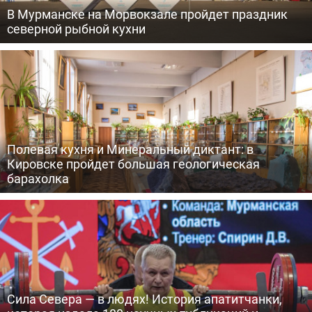
В Мурманске на Морвокзале пройдет праздник
северной рыбной кухни
Полевая кухня и Минеральный диктант: в
Кировске пройдет большая геологическая
барахолка
Сила Севера — в людях! История апатитчанки,