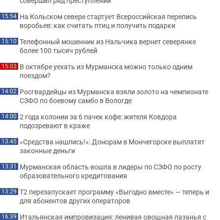
совершил ряд преступлений
На Кольском севере стартует Всероссийская перепись
15:54
воробьев: как считать птиц и получить подарки
Телефонный мошенник из Нальчика вернет северянке
15:10
более 100 тысяч рублей
В октябре уехать из Мурманска можно только одним
15:03
поездом?
Росгвардейцы из Мурманска взяли золото на чемпионате
14:02
СЗФО по боевому самбо в Вологде
2 года колонии за 6 пачек кофе: жителя Ковдора
14:00
подозревают в краже
«Средства нашлись!»: Донорам в Мончегорске выплатят
13:45
законные деньги
Мурманская область вошла в лидеры по СЗФО по росту
13:31
образовательного кредитования
Т2 перезапускает программу «Выгодно вместе» — теперь и
13:29
для абонентов других операторов
Итальянская импровизация: ленивая овощная лазанья с
16:39