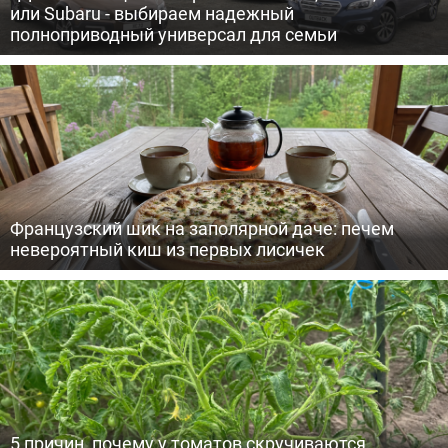
или Subaru - выбираем надежный
полноприводный универсал для семьи
Французский шик на заполярной даче: печем
невероятный киш из первых лисичек
5 причин, почему у томатов скручиваются