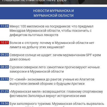
НОВОСТИ МУРМАНСКА И
МУРМАНСКОЙ ОБЛАСТИ
Минус 100 миллионов на посредников: что придумал
11:24
Минздрав Мурманской области, чтобы покончить с
дефицитом льготных лекарств
Волков к отстрелу: почему в Мурманской области нет
10:37
лимита на добычу этих хищников?
Северное солнце не щадит: зачем мурманчанам SPF-крем
09:25
даже осенью
Суровое северное лето: синоптики прогнозируют ночные
08:20
заморозки в Мурманской области
От «синей» экономики до рангов: ученые из Апатитов
23:15
выпустили свежий сборник о будущем Арктики
«Мурманская миля» возвращается: главному спортивному
21:25
фестивалю Заполярья вернут историческое имя
Бум заполярного туризма: Мурманская область вырвалась
19:56