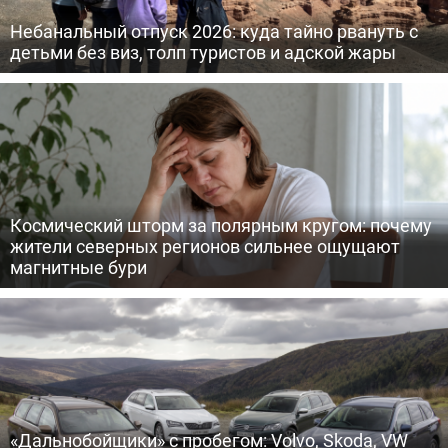
Небанальный отпуск 2026: куда тайно рвануть с
детьми без виз, толп туристов и адской жары
Космический шторм за полярным кругом: почему
жители северных регионов сильнее ощущают
магнитные бури
«Дальнобойщики» с пробегом: Volvo, Skoda, VW