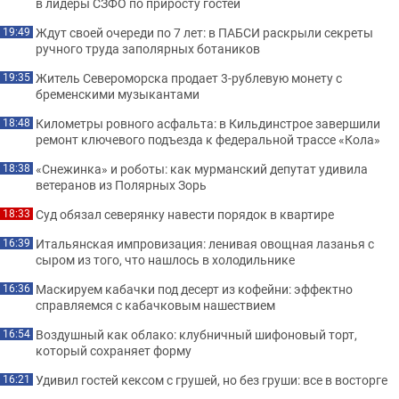
в лидеры СЗФО по приросту гостей
Ждут своей очереди по 7 лет: в ПАБСИ раскрыли секреты
19:49
ручного труда заполярных ботаников
Житель Североморска продает 3-рублевую монету с
19:35
бременскими музыкантами
Километры ровного асфальта: в Кильдинстрое завершили
18:48
ремонт ключевого подъезда к федеральной трассе «Кола»
«Снежинка» и роботы: как мурманский депутат удивила
18:38
ветеранов из Полярных Зорь
Суд обязал северянку навести порядок в квартире
18:33
Итальянская импровизация: ленивая овощная лазанья с
16:39
сыром из того, что нашлось в холодильнике
Маскируем кабачки под десерт из кофейни: эффектно
16:36
справляемся с кабачковым нашествием
Воздушный как облако: клубничный шифоновый торт,
16:54
который сохраняет форму
Удивил гостей кексом с грушей, но без груши: все в восторге
16:21