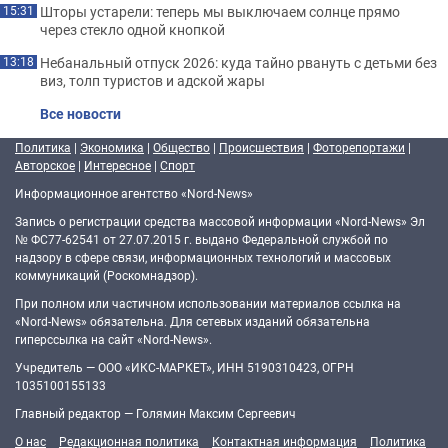
Шторы устарели: теперь мы выключаем солнце прямо
15:31
через стекло одной кнопкой
Небанальный отпуск 2026: куда тайно рвануть с детьми без
13:18
виз, толп туристов и адской жары
Все новости
Политика
|
Экономика
|
Общество
|
Происшествия
|
Фоторепортажи
|
Авторское
|
Интересное
|
Спорт
Информационное агентство «Nord-News»
Запись о регистрации средства массовой информации «Nord-News» Эл
№ ФС77-62541 от 27.07.2015 г. выдано Федеральной службой по
надзору в сфере связи, информационных технологий и массовых
коммуникаций (Роскомнадзор).
При полном или частичном использовании материалов ссылка на
«Nord-News» обязательна. Для сетевых изданий обязательна
гиперссылка на сайт «Nord-News».
Учредитель — ООО «ИКС-МАРКЕТ», ИНН 5190310423, ОГРН
1035100155133
Главный редактор — Голямин Максим Сергеевич
О нас
Редакционная политика
Контактная информация
Политика