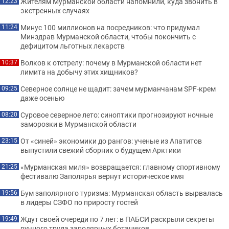
Жителям Мурманской области напомнили, куда звонить в
12:23
экстренных случаях
Минус 100 миллионов на посредников: что придумал
11:24
Минздрав Мурманской области, чтобы покончить с
дефицитом льготных лекарств
Волков к отстрелу: почему в Мурманской области нет
10:37
лимита на добычу этих хищников?
Северное солнце не щадит: зачем мурманчанам SPF-крем
09:25
даже осенью
Суровое северное лето: синоптики прогнозируют ночные
08:20
заморозки в Мурманской области
От «синей» экономики до рангов: ученые из Апатитов
23:15
выпустили свежий сборник о будущем Арктики
«Мурманская миля» возвращается: главному спортивному
21:25
фестивалю Заполярья вернут историческое имя
Бум заполярного туризма: Мурманская область вырвалась
19:56
в лидеры СЗФО по приросту гостей
Ждут своей очереди по 7 лет: в ПАБСИ раскрыли секреты
19:49
ручного труда заполярных ботаников