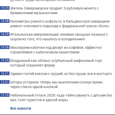
Житель Североморска продает 3-рублевую монету с
19:35
бременскими музыкантами
Километры ровного асфальта: в Кильдинстрое завершили
18:48
ремонт ключевого подъезда к федеральной трассе «Кола»
Итальянская импровизация: ленивая овощная лазанья с
16:39
сыром из того, что нашлось в холодильнике
Маскируем кабачки под десерт из кофейни: эффектно
16:36
справляемся с кабачковым нашествием
Воздушный как облако: клубничный шифоновый торт,
16:54
который сохраняет форму
Удивил гостей кексом с грушей, но без груши: все в восторге
16:21
Шторы устарели: теперь мы выключаем солнце прямо
15:31
через стекло одной кнопкой
Небанальный отпуск 2026: куда тайно рвануть с детьми без
13:18
виз, толп туристов и адской жары
Все новости