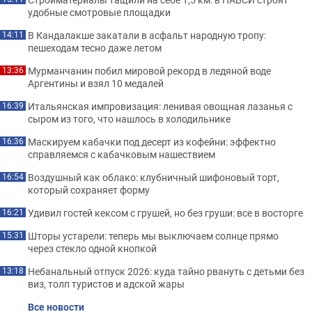
удобные смотровые площадки
В Кандалакше закатали в асфальт народную тропу:
14:11
пешеходам тесно даже летом
Мурманчанин побил мировой рекорд в ледяной воде
13:36
Аргентины и взял 10 медалей
Итальянская импровизация: ленивая овощная лазанья с
16:39
сыром из того, что нашлось в холодильнике
Маскируем кабачки под десерт из кофейни: эффектно
16:36
справляемся с кабачковым нашествием
Воздушный как облако: клубничный шифоновый торт,
16:54
который сохраняет форму
Удивил гостей кексом с грушей, но без груши: все в восторге
16:21
Шторы устарели: теперь мы выключаем солнце прямо
15:31
через стекло одной кнопкой
Небанальный отпуск 2026: куда тайно рвануть с детьми без
13:18
виз, толп туристов и адской жары
Все новости