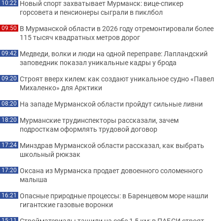
Новый спорт захватывает Мурманск: вице-спикер
10:22
горсовета и пенсионеры сыграли в пиклбол
В Мурманской области в 2026 году отремонтировали более
09:50
115 тысяч квадратных метров дорог
Медведи, волки и люди на одной переправе: Лапландский
09:42
заповедник показал уникальные кадры у брода
Строят вверх килем: как создают уникальное судно «Павел
09:20
Михаленко» для Арктики
На западе Мурманской области пройдут сильные ливни
08:20
Мурманские трудинспекторы рассказали, зачем
18:20
подросткам оформлять трудовой договор
Минздрав Мурманской области рассказал, как выбрать
17:24
школьный рюкзак
Оксана из Мурманска продает довоенного соломенного
17:20
малыша
Опасные природные процессы: в Баренцевом море нашли
16:21
гигантские газовые воронки
Стройматериалы тащили на себе 1,5 км: в ПАБСИ строят
15:11