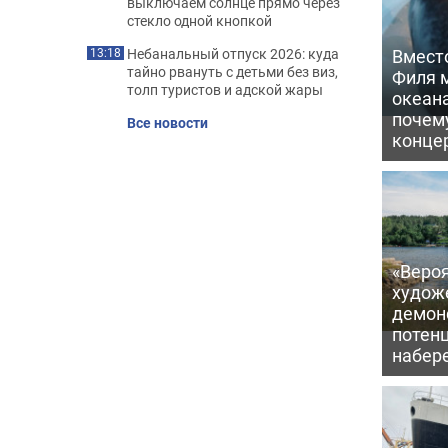
выключаем солнце прямо через
стекло одной кнопкой
Вмест
Небанальный отпуск 2026: куда
13:18
тайно рвануть с детьми без виз,
Филя м
толп туристов и адской жары
океан
почем
Все новости
конце
«Вероя
худож
демон
потен
набер