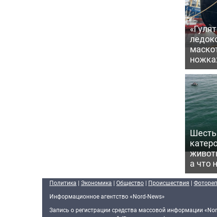
«Гулят
ледок
маско
ножка
Шесть 
катеро
животн
а что 
Политика
|
Экономика
|
Общество
|
Происшествия
|
Фоторе
Информационное агентство «Nord-News»
Запись о регистрации средства массовой информации «Nor