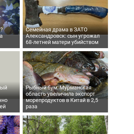
й?
Семейная драма в ЗАТО
а
Александровск: сын угрожал
68-летней матери убийством
ный
Рыбный бум: Мурманская
область увеличила экспорт
чно
морепродуктов в Китай в 2,5
ей
раза