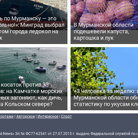
ь по Мурманску — это
ольно!»: Минград выбрал
В Мурманской области
том города ледокол на
подешевели капуста,
х
картошка и лук
косаток против 33
в: на Камчатке морских
+3 человека за неделю: 
ых загоняют, как дичь,
Мурманской области об
на Кольском севере?
статистику по укусам к
портажи
|
Авторское
|
Интересное
|
Спорт
d-News» Эл № ФС77-62541 от 27.07.2015 г. выдано Федеральной службой по 