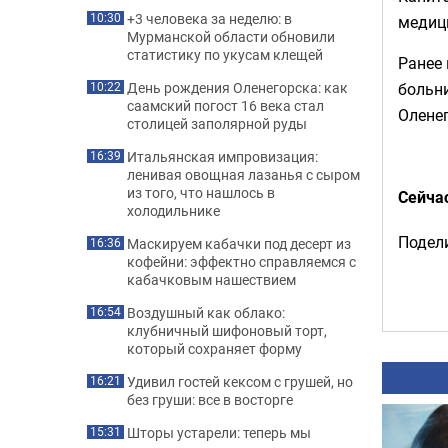
+3 человека за неделю: в
10:30
медиц
Мурманской области обновили
статистику по укусам клещей
Ранее 
больни
День рождения Оленегорска: как
10:22
саамский погост 16 века стал
Оленег
столицей заполярной руды
Итальянская импровизация:
16:39
ленивая овощная лазанья с сыром
из того, что нашлось в
Сейча
холодильнике
Подели
Маскируем кабачки под десерт из
16:36
кофейни: эффектно справляемся с
кабачковым нашествием
Воздушный как облако:
16:54
клубничный шифоновый торт,
который сохраняет форму
Удивил гостей кексом с грушей, но
16:21
без груши: все в восторге
Шторы устарели: теперь мы
15:31