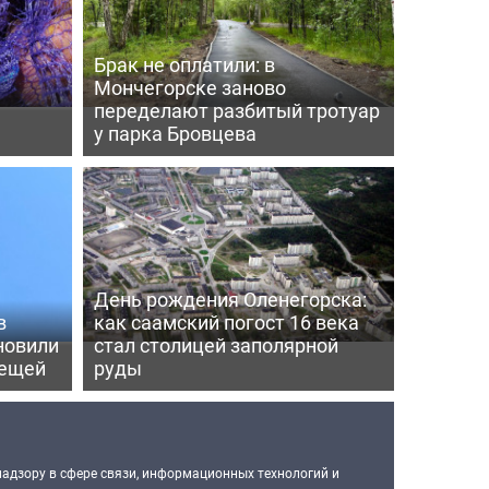
Брак не оплатили: в
Мончегорске заново
переделают разбитый тротуар
у парка Бровцева
День рождения Оленегорска:
в
как саамский погост 16 века
новили
стал столицей заполярной
лещей
руды
надзору в сфере связи, информационных технологий и