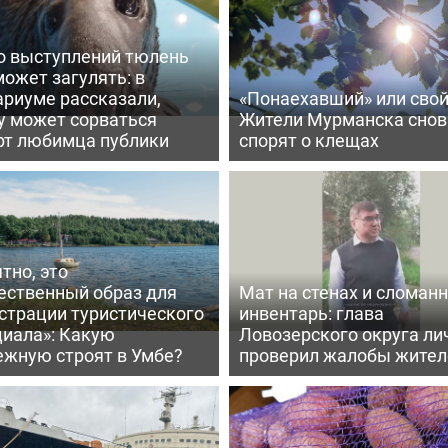
о выступлений тюлень
ожет загулять: в
ариуме рассказали,
«Понаехавший» или сво
у может сорваться
Жители Мурманска снов
рт любимца публики
спорят о клещах
тно, это
ественный образ для
Мат на стенах и сломан
страции туристического
инвентарь: глава
циала»: Какую
Ловозерского округа ли
ежную строят в Умбе?
проверил жалобы жител