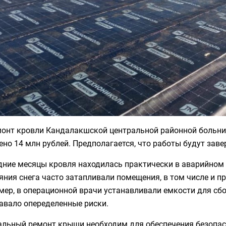
монт кровли Кандалакшской центральной районной больн
но 14 млн рублей. Предполагается, что работы будут заве
дние месяцы кровля находилась практически в аварийном 
яния снега часто затапливали помещения, в том числе и 
ер, в операционной врачи устанавливали емкости для сб
авало опеределенные риски.
альный ремонт крыши необходим для обеспечения безопас