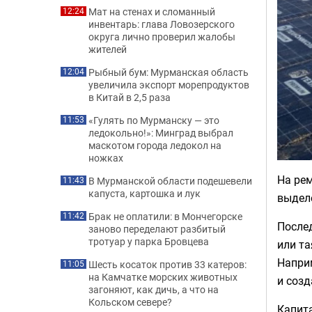
Мат на стенах и сломанный
12:24
инвентарь: глава Ловозерского
округа лично проверил жалобы
жителей
Рыбный бум: Мурманская область
12:04
увеличила экспорт морепродуктов
в Китай в 2,5 раза
«Гулять по Мурманску — это
11:53
ледокольно!»: Минград выбрал
маскотом города ледокол на
ножках
На ре
В Мурманской области подешевели
11:43
капуста, картошка и лук
выделе
Брак не оплатили: в Мончегорске
11:42
После
заново переделают разбитый
тротуар у парка Бровцева
или та
Наприм
Шесть косаток против 33 катеров:
11:05
на Камчатке морских животных
и созд
загоняют, как дичь, а что на
Кольском севере?
Капит