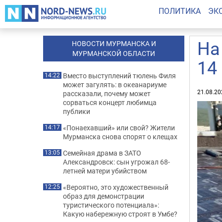
ПОЛИТИКА
ЭК
На
НОВОСТИ МУРМАНСКА И
МУРМАНСКОЙ ОБЛАСТИ
14
Вместо выступлений тюлень Филя
14:22
может загулять: в океанариуме
21.08.20
рассказали, почему может
сорваться концерт любимца
публики
«Понаехавший» или свой? Жители
14:17
Мурманска снова спорят о клещах
Семейная драма в ЗАТО
13:05
Александровск: сын угрожал 68-
летней матери убийством
«Вероятно, это художественный
12:25
образ для демонстрации
туристического потенциала»:
Какую набережную строят в Умбе?