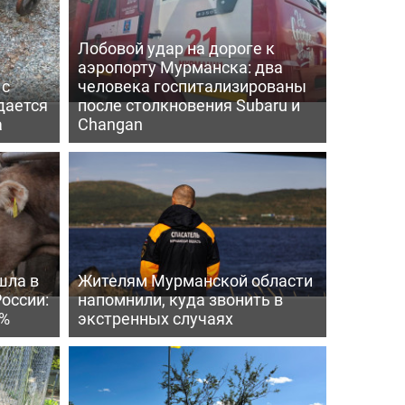
Лобовой удар на дороге к
аэропорту Мурманска: два
 с
человека госпитализированы
дается
после столкновения Subaru и
а
Changan
шла в
Жителям Мурманской области
России:
напомнили, куда звонить в
4%
экстренных случаях