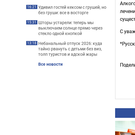
Алкого
Удивил гостей кексом с грушей, но
16:21
лечени
без груши: все в восторге
сущест
Шторы устарели: теперь мы
15:31
выключаем солнце прямо через
С ува
стекло одной кнопкой
*Русс
Небанальный отпуск 2026: куда
13:18
тайно рвануть с детьми без виз,
толп туристов и адской жары
Все новости
Подели