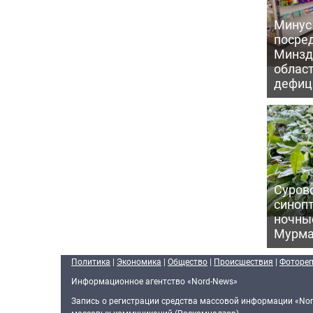
Минус
посре
Минзд
област
дефиц
Сурово
синоп
ночны
Мурма
Политика
|
Экономика
|
Общество
|
Происшествия
|
Фоторе
Информационное агентство «Nord-News»
Запись о регистрации средства массовой информации «Nor
массовых коммуникаций (Роскомнадзор).