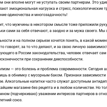
ом они вполне могут не уступать своим партнерам. Это уд
ают эмоциональная нагрузка и стресс, психологические тр
ние одиночества и многозадачность!
ит, что мужчины в некотором смысле тоже приложили руку
ки сами за себя отвечают, а заодно и за мужа своего. Мы ж
ьности и на полном серьезе хочется понять, в какой моме
что говорят, за то что делают, и за свою личную зависимос
ующего в России законодательства, человек отвечает сам
есконечности при сохранении дееспособности.
лизм — это болезнь и проблема современности. Сегодня а
тишь в обнимку с мусорным баком. Признаки зависимости 
ее. Алкогольные напитки часто служат доступным антиде
айшем магазине без рецепта и в любом количестве. Но то
имном (подчеркиваю) уважении интересов партнеров в отн
летний союз.