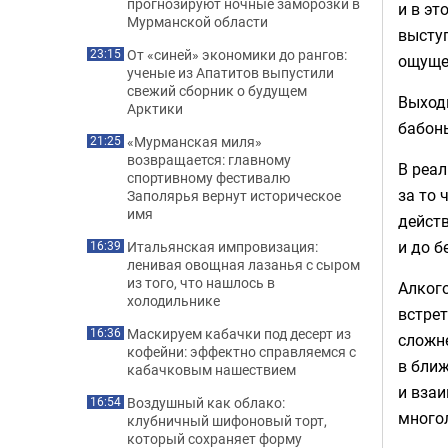
прогнозируют ночные заморозки в
и в эт
Мурманской области
выступ
От «синей» экономики до рангов:
23:15
ощуще
ученые из Апатитов выпустили
свежий сборник о будущем
Выход
Арктики
бабонь
«Мурманская миля»
21:25
возвращается: главному
В реал
спортивному фестивалю
за то 
Заполярья вернут историческое
имя
действ
и до б
Итальянская импровизация:
16:39
ленивая овощная лазанья с сыром
из того, что нашлось в
Алкого
холодильнике
встре
Маскируем кабачки под десерт из
16:36
сложн
кофейни: эффектно справляемся с
в ближ
кабачковым нашествием
и вза
Воздушный как облако:
16:54
много
клубничный шифоновый торт,
который сохраняет форму