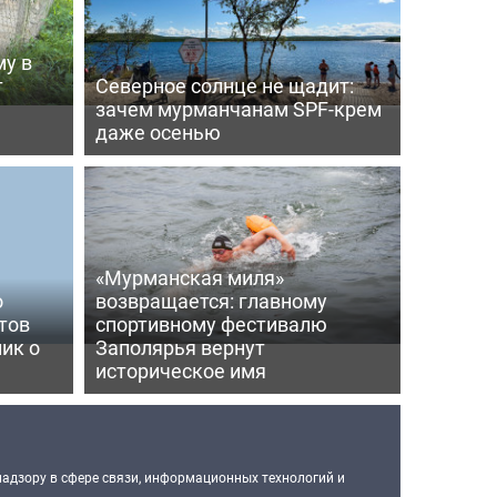
му в
т
Северное солнце не щадит:
зачем мурманчанам SPF-крем
даже осенью
«Мурманская миля»
о
возвращается: главному
тов
спортивному фестивалю
ик о
Заполярья вернут
историческое имя
надзору в сфере связи, информационных технологий и