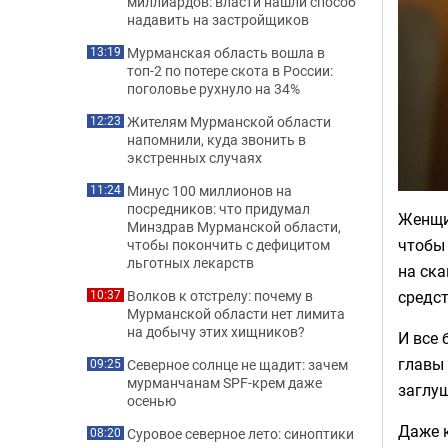
миллиардов: власти нашли способ
надавить на застройщиков
Мурманская область вошла в
13:19
топ-2 по потере скота в России:
поголовье рухнуло на 34%
Жителям Мурманской области
12:23
напомнили, куда звонить в
экстренных случаях
Минус 100 миллионов на
11:24
посредников: что придумал
Женщин
Минздрав Мурманской области,
чтобы 
чтобы покончить с дефицитом
льготных лекарств
на ска
средст
Волков к отстрелу: почему в
10:37
Мурманской области нет лимита
на добычу этих хищников?
И все 
главы 
Северное солнце не щадит: зачем
09:25
мурманчанам SPF-крем даже
заглуш
осенью
Даже к
Суровое северное лето: синоптики
08:20