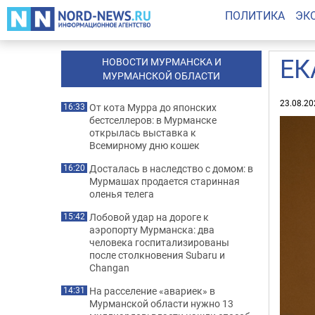
ПОЛИТИКА
ЭК
ЕК
НОВОСТИ МУРМАНСКА И
МУРМАНСКОЙ ОБЛАСТИ
23.08.20
От кота Мурра до японских
16:33
бестселлеров: в Мурманске
открылась выставка к
Всемирному дню кошек
Досталась в наследство с домом: в
16:20
Мурмашах продается старинная
оленья телега
Лобовой удар на дороге к
15:42
аэропорту Мурманска: два
человека госпитализированы
после столкновения Subaru и
Changan
На расселение «авариек» в
14:31
Мурманской области нужно 13