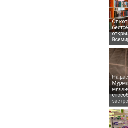
От кот
бестс
откры
Всеми
На рас
Мурма
милли
способ
застр