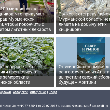
 100 миллионов на
дников: что придумал
Волков к отстрелу: поче
рав Мурманской
Мурманской области не
и, чтобы покончить с
лимита на добычу этих
итом льготных лекарств
хищников?
е северное лето:
От «синей» экономики д
тики прогнозируют
рангов: ученые из Апати
е заморозки в
выпустили свежий сборн
нской области
будущем Арктики
портажи
|
Авторское
|
Интересное
|
Спорт
d-News» Эл № ФС77-62541 от 27.07.2015 г. выдано Федеральной службой по 