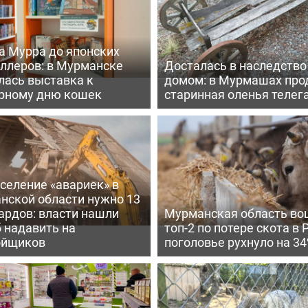
а Мурра до японских
еллеров: в Мурманске
Досталась в наследство
лась выставка к
домом: в Мурмашах про
рному дню кошек
старинная оленья телег
селение «авариек» в
нской области нужно 13
ардов: власти нашли
Мурманская область во
 надавить на
топ-2 по потере скота в 
ойщиков
поголовье рухнуло на 3