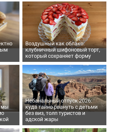
ектно
Воздушный как облако:
вым
клубничный шифоновый торт,
который сохраняет форму
Небанальный отпуск 2026:
ь мы
куда тайно рвануть с детьми
мо
без виз, толп туристов и
пкой
адской жары