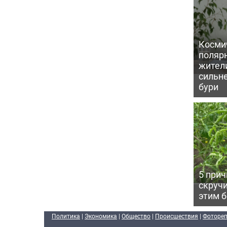
Косми
поляр
жител
сильн
бури
5 прич
скручи
этим 
Политика
|
Экономика
|
Общество
|
Происшествия
|
Фоторе