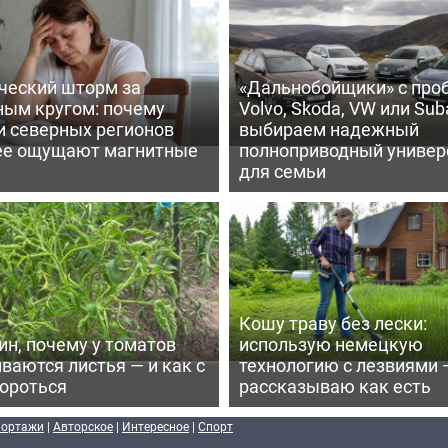
ческий шторм за
«Дальнобойщики» с про
ным кругом: почему
Volvo, Skoda, VW или Suba
и северных регионов
выбираем надежный
ее ощущают магнитные
полноприводный универ
для семьи
Кошу траву без лески:
ин, почему у томатов
использую немецкую
ваются листья — и как с
технологию с лезвиями 
бороться
рассказываю как есть
портажи
|
Авторское
|
Интересное
|
Спорт