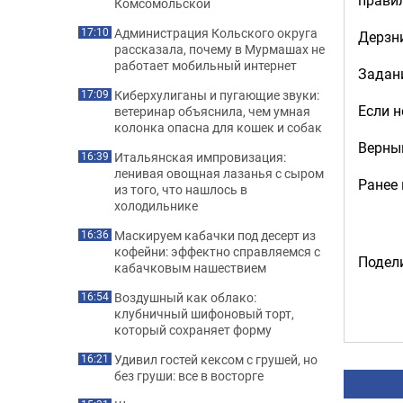
Комсомольской
Администрация Кольского округа
17:10
Дерзни
рассказала, почему в Мурмашах не
работает мобильный интернет
Задани
Киберхулиганы и пугающие звуки:
17:09
Если н
ветеринар объяснила, чем умная
колонка опасна для кошек и собак
Верный
Итальянская импровизация:
16:39
ленивая овощная лазанья с сыром
Ранее
из того, что нашлось в
холодильнике
Маскируем кабачки под десерт из
16:36
кофейни: эффектно справляемся с
Подели
кабачковым нашествием
Воздушный как облако:
16:54
клубничный шифоновый торт,
который сохраняет форму
Удивил гостей кексом с грушей, но
16:21
без груши: все в восторге