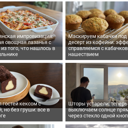
янская импровизация:
Маскируем кабачки под
ая овощная лазанья с
десерт из кофейни: эфф
из того, что нашлось в
справляемся с кабачко
ильнике
нашествием
 гостей кексом с
Шторы устарели: тепер
, но без груши: все в
выключаем солнце пря
рге
через стекло одной кно