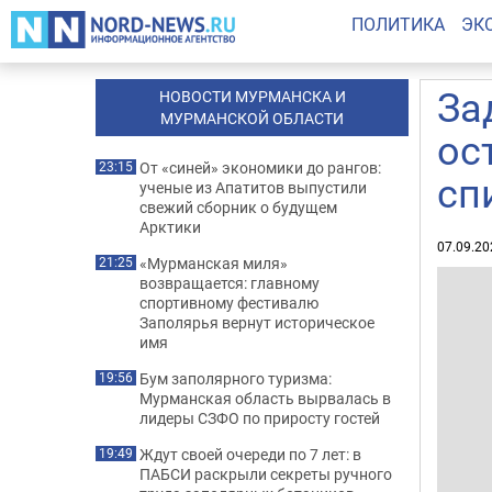
ПОЛИТИКА
ЭК
За
НОВОСТИ МУРМАНСКА И
МУРМАНСКОЙ ОБЛАСТИ
ос
От «синей» экономики до рангов:
23:15
сп
ученые из Апатитов выпустили
свежий сборник о будущем
Арктики
07.09.20
«Мурманская миля»
21:25
возвращается: главному
спортивному фестивалю
Заполярья вернут историческое
имя
Бум заполярного туризма:
19:56
Мурманская область вырвалась в
лидеры СЗФО по приросту гостей
Ждут своей очереди по 7 лет: в
19:49
ПАБСИ раскрыли секреты ручного