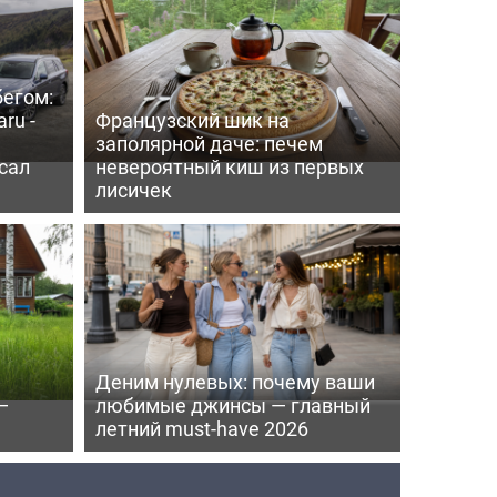
бегом:
ru -
Французский шик на
заполярной даче: печем
сал
невероятный киш из первых
лисичек
Деним нулевых: почему ваши
—
любимые джинсы — главный
летний must-have 2026