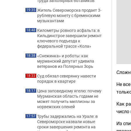
труда заполярных ботаников
Житель Североморска продает 3-
19:35
рублевую монету с бременскими
музыкантами
Километры ровного асфальта: в
18:48
Кильдинстрое завершили ремонт
ключевого подъезда к
федеральной трассе «Кола»
«Снежинка» и роботы: как
18:38
мурманский депутат удивила
ветеранов из Полярных Зорь
Сложн
Суд обязал северянку навести
18:33
порядок в квартире
Не все
Цена заповедному ягелю: почему
18:17
только
Мурманская область годами не
может получить миллионы за
Как р
норвежских оленей
число
Трубы задержались на Урале: в
17:57
Североморске назвали новые
Из спи
сроки завершения ремонта на
прави