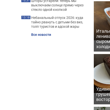
Шторы устарели: теперь мы
15:31
выключаем солнце прямо через
стекло одной кнопкой
Небанальный отпуск 2026: куда
13:18
тайно рвануть с детьми без виз,
толп туристов и адской жары
Италь
Все новости
ленив
сыром 
холод
Удивил
грушей
восто