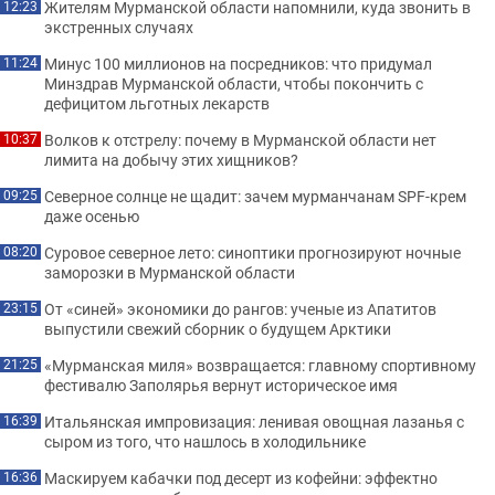
Жителям Мурманской области напомнили, куда звонить в
12:23
экстренных случаях
Минус 100 миллионов на посредников: что придумал
11:24
Минздрав Мурманской области, чтобы покончить с
дефицитом льготных лекарств
Волков к отстрелу: почему в Мурманской области нет
10:37
лимита на добычу этих хищников?
Северное солнце не щадит: зачем мурманчанам SPF-крем
09:25
даже осенью
Суровое северное лето: синоптики прогнозируют ночные
08:20
заморозки в Мурманской области
От «синей» экономики до рангов: ученые из Апатитов
23:15
выпустили свежий сборник о будущем Арктики
«Мурманская миля» возвращается: главному спортивному
21:25
фестивалю Заполярья вернут историческое имя
Итальянская импровизация: ленивая овощная лазанья с
16:39
сыром из того, что нашлось в холодильнике
Маскируем кабачки под десерт из кофейни: эффектно
16:36