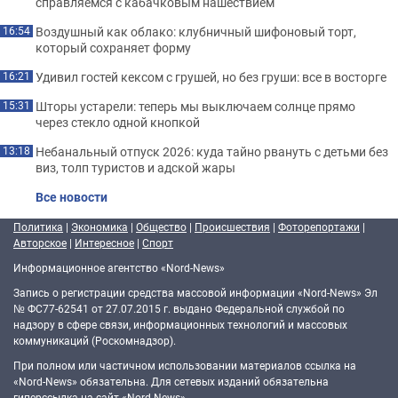
справляемся с кабачковым нашествием
Воздушный как облако: клубничный шифоновый торт,
16:54
который сохраняет форму
Удивил гостей кексом с грушей, но без груши: все в восторге
16:21
Шторы устарели: теперь мы выключаем солнце прямо
15:31
через стекло одной кнопкой
Небанальный отпуск 2026: куда тайно рвануть с детьми без
13:18
виз, толп туристов и адской жары
Все новости
Политика
|
Экономика
|
Общество
|
Происшествия
|
Фоторепортажи
|
Авторское
|
Интересное
|
Спорт
Информационное агентство «Nord-News»
Запись о регистрации средства массовой информации «Nord-News» Эл
№ ФС77-62541 от 27.07.2015 г. выдано Федеральной службой по
надзору в сфере связи, информационных технологий и массовых
коммуникаций (Роскомнадзор).
При полном или частичном использовании материалов ссылка на
«Nord-News» обязательна. Для сетевых изданий обязательна
гиперссылка на сайт «Nord-News».