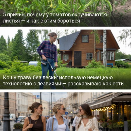
5 причин, почему у томатов скручиваются
листья — и как с этим бороться
Кошу траву без лески: использую немецкую
технологию с лезвиями — рассказываю как есть