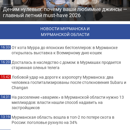
Деним нулевых: почему ваши любимые джинсы —
главный летний must-have 2026
НОВОСТИ МУРМАНСКА И
МУРМАНСКОЙ ОБЛАСТИ
От кота Мурра до японских бестселлеров: в Мурманске
16:33
открылась выставка к Всемирному дню кошек
Досталась в наследство с домом: в Мурмашах продается
16:20
старинная оленья телега
Лобовой удар на дороге к аэропорту Мурманска: два
15:42
человека госпитализированы после столкновения Subaru и
Changan
На расселение «авариек» в Мурманской области нужно 13
14:31
миллиардов: власти нашли способ надавить на
застройщиков
Мурманская область вошла в топ-2 по потере скота в
13:19
России: поголовье рухнуло на 34%