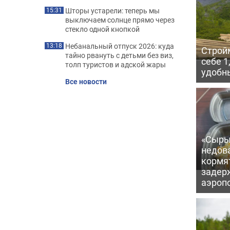
Шторы устарели: теперь мы
15:31
выключаем солнце прямо через
стекло одной кнопкой
Небанальный отпуск 2026: куда
13:18
Строй
тайно рвануть с детьми без виз,
себе 1
толп туристов и адской жары
удобн
Все новости
«Сыры
недова
кормя
задер
аэроп