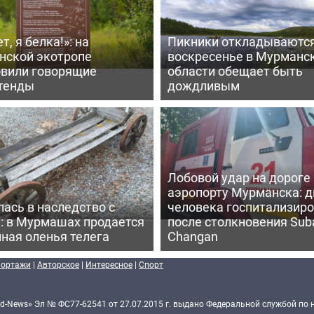
т, я белка!»: на
Пикники откладываются
нской экотропе
воскресенье в Мурманс
овили говорящие
области обещает быть
тенды
дождливым
Лобовой удар на дороге 
аэропорту Мурманска: д
ась в наследство с
человека госпитализир
: в Мурмашах продается
после столкновения Sub
ная оленья телега
Changan
портажи
|
Авторское
|
Интересное
|
Спорт
d-News» Эл № ФС77-62541 от 27.07.2015 г. выдано Федеральной службой по 