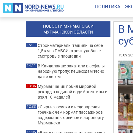
ПОЛИТИКА
ЭК
В 
НОВОСТИ МУРМАНСКА И
МУРМАНСКОЙ ОБЛАСТИ
су
Стройматериалы тащили на себе
15:11
1,5 км: в ПАБСИ строят удобные
15.09.20
смотровые площадки
В Кандалакше закатали в асфальт
14:11
народную тропу: пешеходам тесно
даже летом
Мурманчанин побил мировой
13:36
рекорд в ледяной воде Аргентины и
взял 10 медалей
«Сырые сосиски и недовареная
12:33
гречка»: чем кормят пассажиров
задержанных рейсов в аэропорту
Мурманска
«Влетит в копеечку» или спасение
11:35