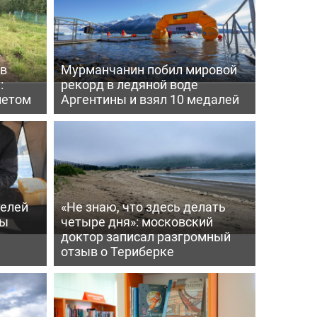
 в
Мурманчанин побил мировой
:
рекорд в ледяной воде
летом
Аргентины и взял 10 медалей
телей
«Не знаю, что здесь делать
ры
четыре дня»: московский
доктор записал разгромный
отзыв о Териберке