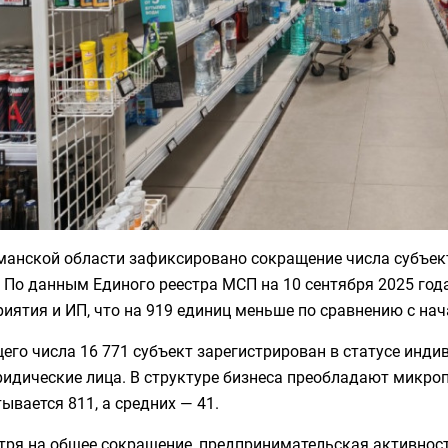
манской области зафиксировано сокращение числа субъек
 По данным Единого реестра МСП на 10 сентября 2025 года
иятия и ИП, что на 919 единиц меньше по сравнению с на
его числа 16 771 субъект зарегистрирован в статусе инди
ридические лица. В структуре бизнеса преобладают микро
ывается 811, а средних — 41.
ря на общее сокращение, предпринимательская активность