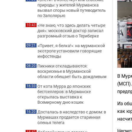
природы: у жителей Мурманска
вызвал споры новый путеводитель
по Заполярью
«Не знаю, что здесь делать четыре
10:43
дня»: московский доктор записал
разгромный отзыв о Териберке
«Привет, я белка!»: на мурманской
09:21
экотропе установили говорящие
инфостенды
Пикники откладываются:
08:20
воскресенье в Мурманской
В Мур
области обещает быть дождливым
(МСП).
От кота Мурра до японских
16:33
предпр
бестселлеров: в Мурманске
открылась выставка к
Всемирному дню кошек
Из общ
как ю
Досталась в наследство с домом: в
16:20
Мурмашах продается старинная
насчит
оленья телега
Несмот
15:42