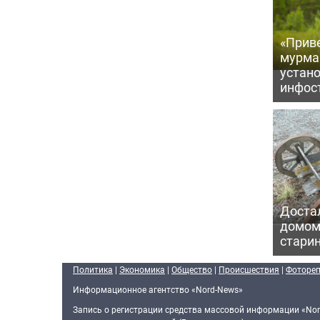
«Приве
мурма
устан
инфос
Достал
домом
старин
Политика
|
Экономика
|
Общество
|
Происшествия
|
Фоторе
Информационное агентство «Nord-News»
Запись о регистрации средства массовой информации «Nor