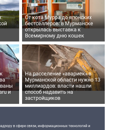
:
От кота Мурра до японских
кой
бестселлеров: в Мурманске
открылась выставка к
Всемирному дню кошек
к
На расселение «авариек» в
ва
Мурманской области нужно 13
ованы
миллиардов: власти нашли
aru и
способ надавить на
застройщиков
надзору в сфере связи, информационных технологий и