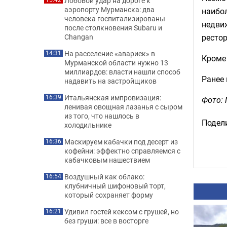
Лобовой удар на дороге к
аэропорту Мурманска: два
наибол
человека госпитализированы
недви
после столкновения Subaru и
рестор
Changan
На расселение «авариек» в
14:31
Кроме 
Мурманской области нужно 13
миллиардов: власти нашли способ
Ранее
надавить на застройщиков
Итальянская импровизация:
16:39
Фото:
ленивая овощная лазанья с сыром
из того, что нашлось в
Подели
холодильнике
Маскируем кабачки под десерт из
16:36
кофейни: эффектно справляемся с
кабачковым нашествием
Воздушный как облако:
16:54
клубничный шифоновый торт,
который сохраняет форму
Удивил гостей кексом с грушей, но
16:21
без груши: все в восторге