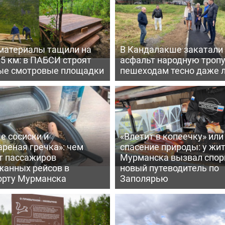
материалы тащили на
В Кандалакше закатали
,5 км: в ПАБСИ строят
асфальт народную тропу
ые смотровые площадки
пешеходам тесно даже 
е сосиски и
«Влетит в копеечку» или
реная гречка»: чем
спасение природы: у жи
т пассажиров
Мурманска вызвал спо
жанных рейсов в
новый путеводитель по
орту Мурманска
Заполярью