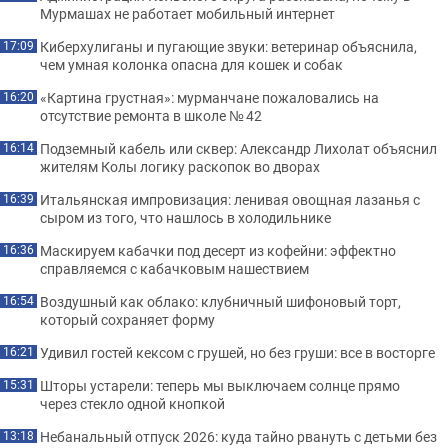
Мурмашах не работает мобильный интернет
Киберхулиганы и пугающие звуки: ветеринар объяснила,
17:09
чем умная колонка опасна для кошек и собак
«Картина грустная»: мурманчане пожаловались на
16:20
отсутствие ремонта в школе № 42
Подземный кабель или сквер: Александр Лихолат объяснил
16:14
жителям Колы логику раскопок во дворах
Итальянская импровизация: ленивая овощная лазанья с
16:39
сыром из того, что нашлось в холодильнике
Маскируем кабачки под десерт из кофейни: эффектно
16:36
справляемся с кабачковым нашествием
Воздушный как облако: клубничный шифоновый торт,
16:54
который сохраняет форму
Удивил гостей кексом с грушей, но без груши: все в восторге
16:21
Шторы устарели: теперь мы выключаем солнце прямо
15:31
через стекло одной кнопкой
Небанальный отпуск 2026: куда тайно рвануть с детьми без
13:18