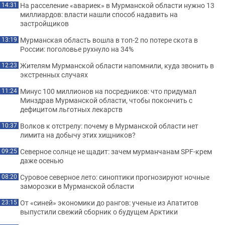
На расселение «авариек» в Мурманской области нужно 13
14:31
миллиардов: власти нашли способ надавить на
застройщиков
Мурманская область вошла в топ-2 по потере скота в
13:19
России: поголовье рухнуло на 34%
Жителям Мурманской области напомнили, куда звонить в
12:23
экстренных случаях
Минус 100 миллионов на посредников: что придумал
11:24
Минздрав Мурманской области, чтобы покончить с
дефицитом льготных лекарств
Волков к отстрелу: почему в Мурманской области нет
10:37
лимита на добычу этих хищников?
Северное солнце не щадит: зачем мурманчанам SPF-крем
09:25
даже осенью
Суровое северное лето: синоптики прогнозируют ночные
08:20
заморозки в Мурманской области
От «синей» экономики до рангов: ученые из Апатитов
23:15
выпустили свежий сборник о будущем Арктики