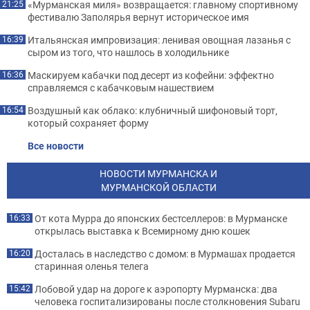
«Мурманская миля» возвращается: главному спортивному
21:25
фестивалю Заполярья вернут историческое имя
Итальянская импровизация: ленивая овощная лазанья с
16:39
сыром из того, что нашлось в холодильнике
Маскируем кабачки под десерт из кофейни: эффектно
16:36
справляемся с кабачковым нашествием
Воздушный как облако: клубничный шифоновый торт,
16:54
который сохраняет форму
Все новости
НОВОСТИ МУРМАНСКА И
МУРМАНСКОЙ ОБЛАСТИ
От кота Мурра до японских бестселлеров: в Мурманске
16:33
открылась выставка к Всемирному дню кошек
Досталась в наследство с домом: в Мурмашах продается
16:20
старинная оленья телега
Лобовой удар на дороге к аэропорту Мурманска: два
15:42
человека госпитализированы после столкновения Subaru