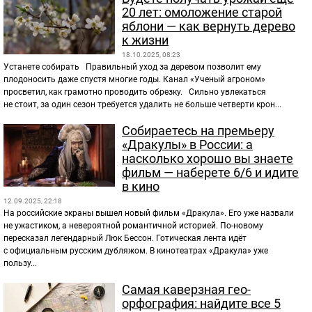
20 лет: омоложение старой
яблони — как вернуть дерево
к жизни
18.10.2025, 08:23
Устанете собирать Правильный уход за деревом позволит ему
плодоносить даже спустя многие годы. Канал «Ученый агроном»
просветил, как грамотно проводить обрезку. Сильно увлекаться
не стоит, за один сезон требуется удалить не больше четверти крон...
Собираетесь на премьеру
«Дракулы» в России: а
насколько хорошо вы знаете
фильм — наберете 6/6 и идите
в кино
12.09.2025, 22:18
На российские экраны вышел новый фильм «Дракула». Его уже назвали
не ужастиком, а невероятной романтичной историей. По-новому
пересказал легендарный Люк Бессон. Готическая лента идёт
с официальным русским дубляжом. В кинотеатрах «Дракула» уже
пользу...
Самая каверзная гео-
орфография: найдите все 5