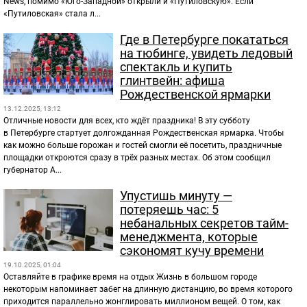
News, помимо «Юго-Западной» открыли и «Путиловскую». Если
«Путиловская» стала л...
Где в Петербурге покататься
на тюбинге, увидеть ледовый
спектакль и купить
глинтвейн: афиша
Рождественской ярмарки
13.12.2025, 13:12
Отличные новости для всех, кто ждёт праздника! В эту субботу
в Петербурге стартует долгожданная Рождественская ярмарка. Чтобы
как можно больше горожан и гостей смогли её посетить, праздничные
площадки откроются сразу в трёх разных местах. Об этом сообщил
губернатор А...
Упустишь минуту —
потеряешь час: 5
небанальных секретов тайм-
менеджмента, которые
сэкономят кучу времени
19.10.2025, 01:04
Оставляйте в графике время на отдых Жизнь в большом городе
некоторым напоминает забег на длинную дистанцию, во время которого
приходится параллельно жонглировать миллионом вещей. О том, как