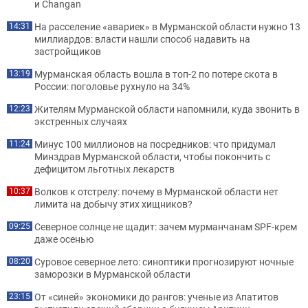
и Changan
На расселение «авариек» в Мурманской области нужно 13
14:31
миллиардов: власти нашли способ надавить на
застройщиков
Мурманская область вошла в топ-2 по потере скота в
13:19
России: поголовье рухнуло на 34%
Жителям Мурманской области напомнили, куда звонить в
12:23
экстренных случаях
Минус 100 миллионов на посредников: что придумал
11:24
Минздрав Мурманской области, чтобы покончить с
дефицитом льготных лекарств
Волков к отстрелу: почему в Мурманской области нет
10:37
лимита на добычу этих хищников?
Северное солнце не щадит: зачем мурманчанам SPF-крем
09:25
даже осенью
Суровое северное лето: синоптики прогнозируют ночные
08:20
заморозки в Мурманской области
От «синей» экономики до рангов: ученые из Апатитов
23:15