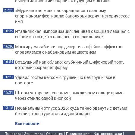
выпустили свежий сборник о будущем Арктики
«Мурманская миля» возвращается: главному
21:25
спортивному фестивалю Заполярья вернут историческое
имя
Итальянская импровизация: ленивая овощная лазанья с
16:39
сыром из того, что нашлось в холодильнике
Маскируем кабачки под десерт из кофейни: эффектно
16:36
справляемся с кабачковым нашествием
Воздушный как облако: клубничный шифоновый торт,
16:54
который сохраняет форму
Удивил гостей кексом с грушей, но без груши: все в
16:21
восторге
Шторы устарели: теперь мы выключаем солнце прямо
15:31
через стекло одной кнопкой
Небанальный отпуск 2026: куда тайно рвануть с детьми
13:18
без виз, толп туристов и адской жары
Все новости
Политика
|
Экономика
|
Общество
|
Происшествия
|
Фоторепортажи
|