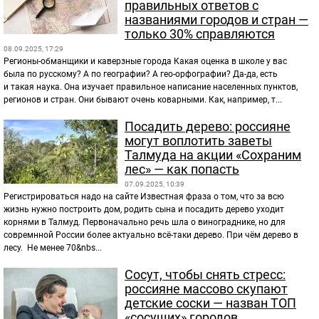
правильных ответов с
названиями городов и стран —
только 30% справляются
08.09.2025, 17:29
Регионы-обманщики и каверзные города Какая оценка в школе у вас
была по русскому? А по географии? А гео-орфографии? Да-да, есть
и такая наука. Она изучает правильное написание населенных пунктов,
регионов и стран. Они бывают очень коварными. Как, например, т...
Посадить дерево: россияне
могут воплотить заветы
Талмуда на акции «Сохраним
лес» — как попасть
07.09.2025, 10:39
Регистрироваться надо на сайте Известная фраза о том, что за всю
жизнь нужно построить дом, родить сына и посадить дерево уходит
корнями в Талмуд. Первоначально речь шла о винограднике, но для
совремнной России более актуально всё-таки дерево. При чём дерево в
лесу. Не менее 70&nbs...
Сосут, чтобы снять стресс:
россияне массово скупают
детские соски — назван ТОП
«сосущих» городов