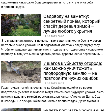
сэкономить как можно больше времени и потратить его на себя
и приятные душ...
Садоводу на заметку:
секретный приём, который
спасёт деревья зимой —
лучше любого укрытия
19.10.2025, 00:05
Эта маленькая хитрость поможет вам защитить корни Осень — сезон
не только сбора урожая, но и подготовки участка к следующему году.
Чтобы он радовал дачникам стоит подумать о подготовке к холодному
периоду. О том, что можно сделать, чтобы деревья легко пережили зи...
7 шагов к убийству огорода:
как можно уничтожить
плодородную землю — не
повторяйте чужих ошибок
18.10.2025, 18:22
Годы трудов погубить очень легко Серьёзные ошибки во время
подготовки участка к зимовке могут стоить вам будущего урожая. Чего
не стоит делать с землёй, рассказал дзен-канал «Любимая Дача. Сад
и Огород»/ Не прекращайте полностью полив грядок. Даже пустая з...
Будете получать урожай еще