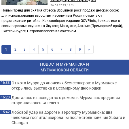
26.08.2025, 11:24
Новый тренд для снятия стресса Взрывной рост продаж детских сосок
для использования взрослым населением России отмечают
представители ритейла. Как сообщает издание GOVP.info, больше всего
соски взрослые скупают в Якутске, Магадане, Артёме (Приморский край),
Екатеринбурге, Петропавловске-Камчатском...
1
2
3
4
5
6
7
8
9
»
НОВОСТИ МУРМАНСКА И
МУРМАНСКОЙ ОБЛАСТИ
От кота Мурра до японских бестселлеров: в Мурманске
16:33
открылась выставка к Всемирному дню кошек
Досталась в наследство с домом: в Мурмашах продается
16:20
старинная оленья телега
Лобовой удар на дороге к аэропорту Мурманска: два
15:42
человека госпитализированы после столкновения Subaru и
Changan