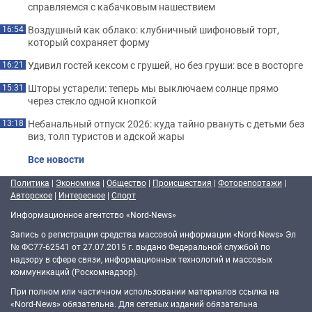
справляемся с кабачковым нашествием
Воздушный как облако: клубничный шифоновый торт,
16:54
который сохраняет форму
Удивил гостей кексом с грушей, но без груши: все в восторге
16:21
Шторы устарели: теперь мы выключаем солнце прямо
15:31
через стекло одной кнопкой
Небанальный отпуск 2026: куда тайно рвануть с детьми без
13:18
виз, толп туристов и адской жары
Все новости
Политика
|
Экономика
|
Общество
|
Происшествия
|
Фоторепортажи
|
Авторское
|
Интересное
|
Спорт
Информационное агентство «Nord-News»
Запись о регистрации средства массовой информации «Nord-News» Эл
№ ФС77-62541 от 27.07.2015 г. выдано Федеральной службой по
надзору в сфере связи, информационных технологий и массовых
коммуникаций (Роскомнадзор).
При полном или частичном использовании материалов ссылка на
«Nord-News» обязательна. Для сетевых изданий обязательна