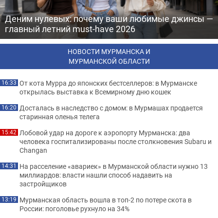
Деним нулевых: почему ваши любимые джинсы —
главный летний must-have 2026
НОВОСТИ МУРМАНСКА И
МУРМАНСКОЙ ОБЛАСТИ
От кота Мурра до японских бестселлеров: в Мурманске
16:33
открылась выставка к Всемирному дню кошек
Досталась в наследство с домом: в Мурмашах продается
16:20
старинная оленья телега
Лобовой удар на дороге к аэропорту Мурманска: два
15:42
человека госпитализированы после столкновения Subaru и
Changan
На расселение «авариек» в Мурманской области нужно 13
14:31
миллиардов: власти нашли способ надавить на
застройщиков
Мурманская область вошла в топ-2 по потере скота в
13:19
России: поголовье рухнуло на 34%