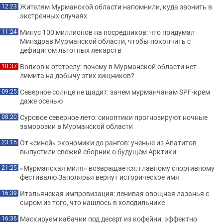
Жителям Мурманской области напомнили, куда звонить в
12:23
экстренных случаях
Минус 100 миллионов на посредников: что придумал
11:24
Минздрав Мурманской области, чтобы покончить с
дефицитом льготных лекарств
Волков к отстрелу: почему в Мурманской области нет
10:37
лимита на добычу этих хищников?
Северное солнце не щадит: зачем мурманчанам SPF-крем
09:25
даже осенью
Суровое северное лето: синоптики прогнозируют ночные
08:20
заморозки в Мурманской области
От «синей» экономики до рангов: ученые из Апатитов
23:15
выпустили свежий сборник о будущем Арктики
«Мурманская миля» возвращается: главному спортивному
21:25
фестивалю Заполярья вернут историческое имя
Итальянская импровизация: ленивая овощная лазанья с
16:39
сыром из того, что нашлось в холодильнике
Маскируем кабачки под десерт из кофейни: эффектно
16:36