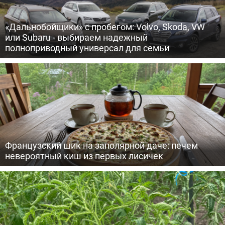
«Дальнобойщики» с пробегом: Volvo, Skoda, VW
или Subaru - выбираем надежный
полноприводный универсал для семьи
Французский шик на заполярной даче: печем
невероятный киш из первых лисичек