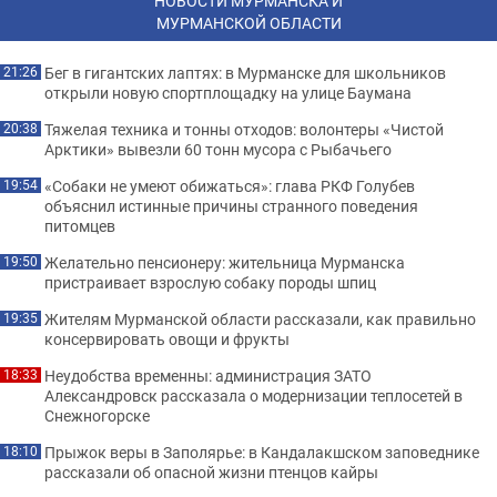
НОВОСТИ МУРМАНСКА И
МУРМАНСКОЙ ОБЛАСТИ
Бег в гигантских лаптях: в Мурманске для школьников
21:26
открыли новую спортплощадку на улице Баумана
Тяжелая техника и тонны отходов: волонтеры «Чистой
20:38
Арктики» вывезли 60 тонн мусора с Рыбачьего
«Собаки не умеют обижаться»: глава РКФ Голубев
19:54
объяснил истинные причины странного поведения
питомцев
Желательно пенсионеру: жительница Мурманска
19:50
пристраивает взрослую собаку породы шпиц
Жителям Мурманской области рассказали, как правильно
19:35
консервировать овощи и фрукты
Неудобства временны: администрация ЗАТО
18:33
Александровск рассказала о модернизации теплосетей в
Снежногорске
Прыжок веры в Заполярье: в Кандалакшском заповеднике
18:10
рассказали об опасной жизни птенцов кайры