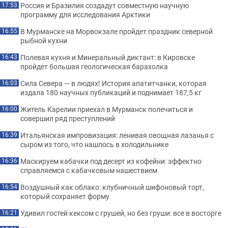
Россия и Бразилия создадут совместную научную
17:53
программу для исследования Арктики
В Мурманске на Морвокзале пройдет праздник северной
16:55
рыбной кухни
Полевая кухня и Минеральный диктант: в Кировске
16:43
пройдет большая геологическая барахолка
Сила Севера — в людях! История апатитчанки, которая
16:03
издала 180 научных публикаций и поднимает 187,5 кг
Житель Карелии приехал в Мурманск полечиться и
16:00
совершил ряд преступлений
Итальянская импровизация: ленивая овощная лазанья с
16:39
сыром из того, что нашлось в холодильнике
Маскируем кабачки под десерт из кофейни: эффектно
16:36
справляемся с кабачковым нашествием
Воздушный как облако: клубничный шифоновый торт,
16:54
который сохраняет форму
Удивил гостей кексом с грушей, но без груши: все в восторге
16:21