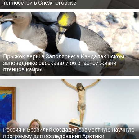
теплосетей в Снежногорске
Прыжок веры в Заполярье: в Кандалакшском
заповеднике рассказали об опасной жизни
птенцов кайры
Россия и Бразилия создадут совместную научную
программу для исследования Арктики