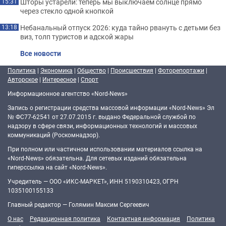
Шторы устарели: теперь мы выключаем солнце прямо
15:31
через стекло одной кнопкой
Небанальный отпуск 2026: куда тайно рвануть с детьми без
13:18
виз, толп туристов и адской жары
Все новости
Политика
|
Экономика
|
Общество
|
Происшествия
|
Фоторепортажи
|
Авторское
|
Интересное
|
Спорт
Информационное агентство «Nord-News»
Запись о регистрации средства массовой информации «Nord-News» Эл
№ ФС77-62541 от 27.07.2015 г. выдано Федеральной службой по
надзору в сфере связи, информационных технологий и массовых
коммуникаций (Роскомнадзор).
При полном или частичном использовании материалов ссылка на
«Nord-News» обязательна. Для сетевых изданий обязательна
гиперссылка на сайт «Nord-News».
Учредитель — ООО «ИКС-МАРКЕТ», ИНН 5190310423, ОГРН
1035100155133
Главный редактор — Голямин Максим Сергеевич
О нас
Редакционная политика
Контактная информация
Политика