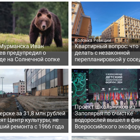
Колонка Реакции
 Мурманска Иван
Квартирный вопрос: что
ев предупредил о
делать с незаконной
де на Солнечной сопке
перепланировкой у сосе
Проект школьников из
ерске за 31,8 млн рублей
Заполярья по очистке
ят Центр культуры, не
водорослей вышел в фи
ий ремонта с 1966 года
Всероссийского экофор