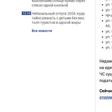
выключаем солнце прямо через
стекло одной кнопкой
Небанальный отпуск 2026: куда
13:18
тайно рвануть с детьми без виз,
толп туристов и адской жары
Все новости
Недавн
на еди
ЧС сущ
подат
Сейча
отопл