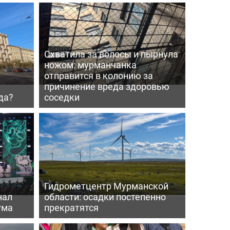
Схватила за волосы и пырнула
ножом: мурманчанка
отправится в колонию за
причинение вреда здоровью
да?
соседки
Гидрометцентр Мурманской
нал
области: осадки постепенно
ума
прекратятся