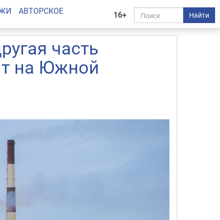
АЖИ
АВТОРСКОЕ
16+
Найти
другая часть
нт на Южной