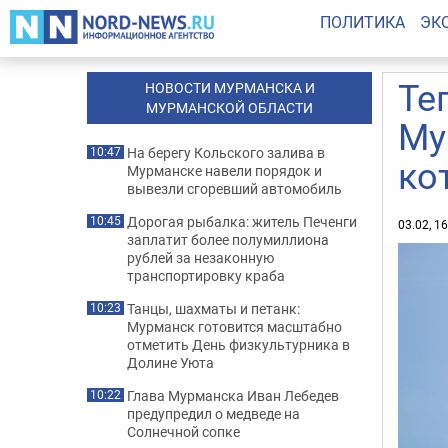
ПОЛИТИКА
ЭК
Те
НОВОСТИ МУРМАНСКА И
МУРМАНСКОЙ ОБЛАСТИ
Му
На берегу Кольского залива в
10:47
ко
Мурманске навели порядок и
вывезли сгоревший автомобиль
Дорогая рыбалка: житель Печенги
10:45
03.02, 1
заплатит более полумиллиона
рублей за незаконную
транспортировку краба
Танцы, шахматы и петанк:
10:23
Мурманск готовится масштабно
отметить День физкультурника в
Долине Уюта
Глава Мурманска Иван Лебедев
10:22
предупредил о медведе на
Солнечной сопке