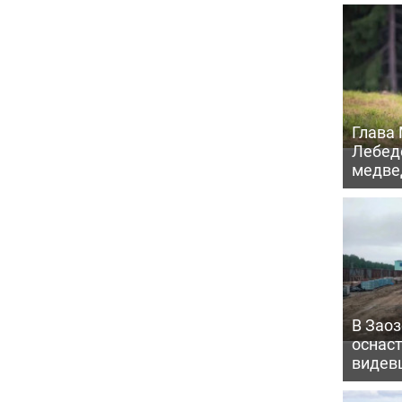
Глава
Лебед
медве
В Заоз
оснаст
видевш