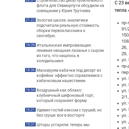
Строительство дноуглубительного
С 23 в
флота для Севморпути обсудили на
тепла
совещании у Юрия Трутнева
Золотая школа: аналитики
21:22
подсчитали реальную стоимость
сборки первоклассника к
сентябрю
Итальянская импровизация:
16:39
ленивая овощная лазанья с сыром
из того, что нашлось в
холодильнике
Маскируем кабачки под десерт из
16:36
кофейни: эффектно справляемся с
кабачковым нашествием
Воздушный как облако:
16:54
клубничный шифоновый торт,
который сохраняет форму
Удивил гостей кексом с грушей, но
16:21
без груши: все в восторге
Шторы устарели: теперь мы
15:31