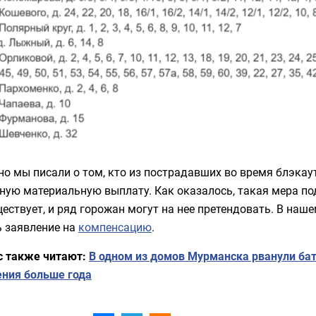
о мы писали о том, кто из пострадавших во время блэка
ную материальную выплату. Как оказалось, такая мера по
ествует, и ряд горожан могут на нее претендовать. В наш
ь заявление на
компенсацию
.
с также читают:
В одном из домов Мурманска рванули ба
ения больше года