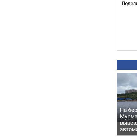
Подели
На бер
Мурма
вывез
автом