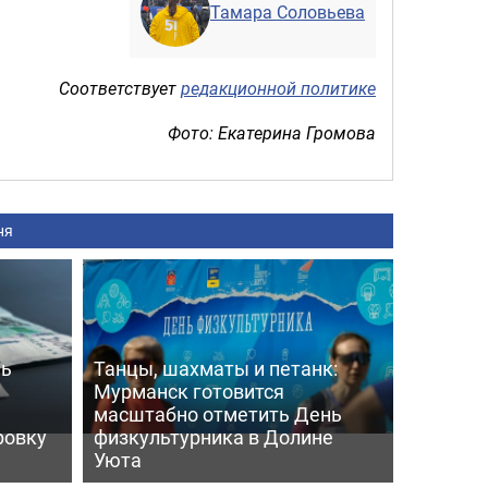
Тамара Соловьева
Соответствует
редакционной политике
Фото: Екатерина Громова
ня
ль
Танцы, шахматы и петанк:
Мурманск готовится
масштабно отметить День
ровку
физкультурника в Долине
Уюта