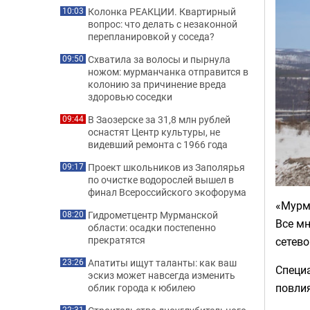
Колонка РЕАКЦИИ. Квартирный
10:03
вопрос: что делать с незаконной
перепланировкой у соседа?
Схватила за волосы и пырнула
09:50
ножом: мурманчанка отправится в
колонию за причинение вреда
здоровью соседки
В Заозерске за 31,8 млн рублей
09:44
оснастят Центр культуры, не
видевший ремонта с 1966 года
Проект школьников из Заполярья
09:17
по очистке водорослей вышел в
финал Всероссийского экофорума
«Мурма
Гидрометцентр Мурманской
08:20
Все м
области: осадки постепенно
прекратятся
сетево
Апатиты ищут таланты: как ваш
23:26
Специа
эскиз может навсегда изменить
повли
облик города к юбилею
22:31