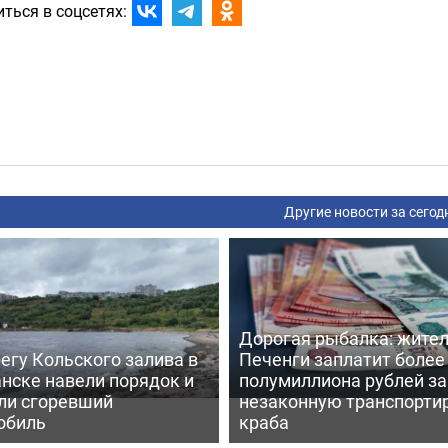
ться в соцсетях:
Другие новости за сегод
Дорогая рыбалка: жите
егу Кольского залива в
Печенги заплатит более
нске навели порядок и
полумиллиона рублей за
ли сгоревший
незаконную транспорти
обиль
краба