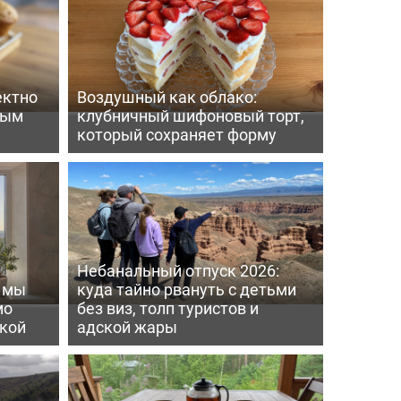
ектно
Воздушный как облако:
вым
клубничный шифоновый торт,
который сохраняет форму
Небанальный отпуск 2026:
ь мы
куда тайно рвануть с детьми
мо
без виз, толп туристов и
пкой
адской жары