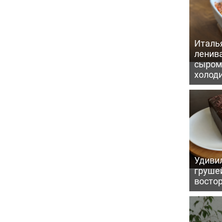
Италь
ленив
сыром 
холод
Удивил
грушей
восто