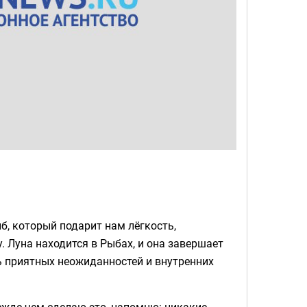
б, который подарит нам лёгкость,
 Луна находится в Рыбах, и она завершает
нь приятных неожиданностей и внутренних
режде чем сделаю это, напомню: никакие