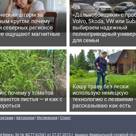
ческий шторм за
«Дальнобойщики» с про
ным кругом: почему
Volvo, Skoda, VW или Suba
и северных регионов
выбираем надежный
ее ощущают магнитные
полноприводный универ
для семьи
Кошу траву без лески:
ин, почему у томатов
использую немецкую
ваются листья — и как с
технологию с лезвиями 
бороться
рассказываю как есть
портажи
|
Авторское
|
Интересное
|
Спорт
d-News» Эл № ФС77-62541 от 27.07.2015 г. выдано Федеральной службой по 