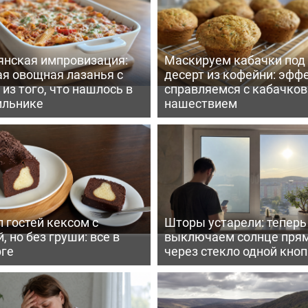
янская импровизация:
Маскируем кабачки под
ая овощная лазанья с
десерт из кофейни: эфф
из того, что нашлось в
справляемся с кабачко
ильнике
нашествием
 гостей кексом с
Шторы устарели: тепер
, но без груши: все в
выключаем солнце пря
рге
через стекло одной кно