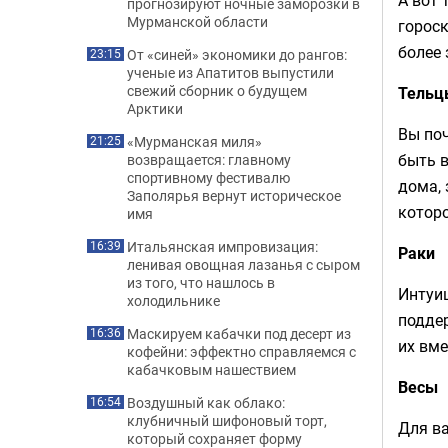
прогнозируют ночные заморозки в
Мурманской области
гороск
более 
От «синей» экономики до рангов:
23:15
ученые из Апатитов выпустили
свежий сборник о будущем
Тельц
Арктики
Вы поч
«Мурманская миля»
21:25
быть в
возвращается: главному
спортивному фестивалю
дома, 
Заполярья вернут историческое
котор
имя
Итальянская импровизация:
16:39
Раки
ленивая овощная лазанья с сыром
из того, что нашлось в
Интуиц
холодильнике
поддер
Маскируем кабачки под десерт из
16:36
их вме
кофейни: эффектно справляемся с
кабачковым нашествием
Весы
Воздушный как облако:
16:54
клубничный шифоновый торт,
Для ва
который сохраняет форму