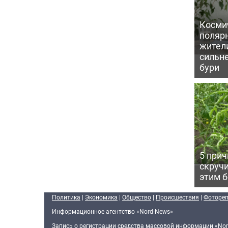
Косми
поляр
жител
сильн
бури
5 прич
скручи
этим 
Политика
|
Экономика
|
Общество
|
Происшествия
|
Фоторе
Информационное агентство «Nord-News»
Запись о регистрации средства массовой информации «Nor