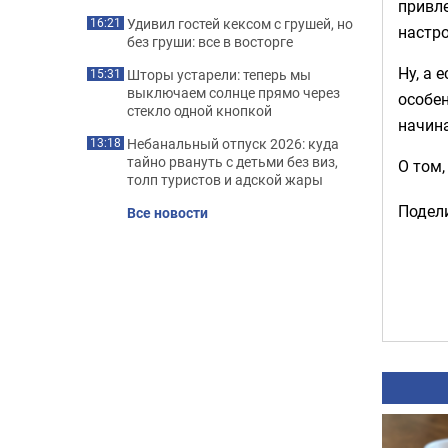
привл
Удивил гостей кексом с грушей, но
16:21
настро
без груши: все в восторге
Ну, а 
Шторы устарели: теперь мы
15:31
выключаем солнце прямо через
особен
стекло одной кнопкой
начин
Небанальный отпуск 2026: куда
13:18
тайно рвануть с детьми без виз,
О том
толп туристов и адской жары
Подели
Все новости