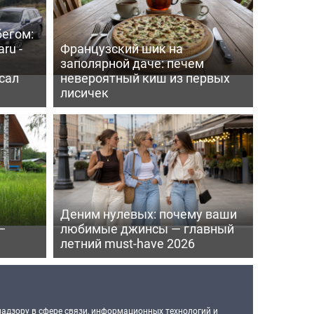
бегом:
ru -
Французский шик на
заполярной даче: печем
сал
невероятный киш из первых
лисичек
Деним нулевых: почему ваши
—
любимые джинсы — главный
летний must-have 2026
надзору в сфере связи, информационных технологий и