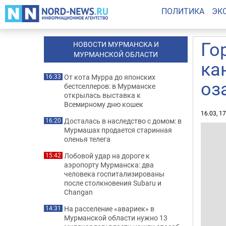
ПОЛИТИКА
ЭК
Го
НОВОСТИ МУРМАНСКА И
МУРМАНСКОЙ ОБЛАСТИ
ка
От кота Мурра до японских
16:33
оз
бестселлеров: в Мурманске
открылась выставка к
Всемирному дню кошек
16.03, 1
Досталась в наследство с домом: в
16:20
Мурмашах продается старинная
оленья телега
Лобовой удар на дороге к
15:42
аэропорту Мурманска: два
человека госпитализированы
после столкновения Subaru и
Changan
На расселение «авариек» в
14:31
Мурманской области нужно 13