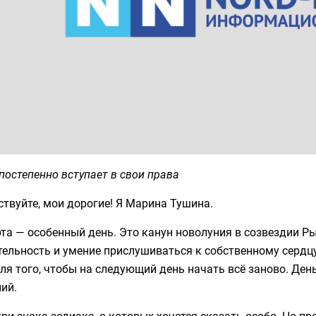
постепенно вступает в свои права
твуйте, мои дорогие! Я Марина Тушина.
та — особенный день. Это канун новолуния в созвездии Ры
ельность и умение прислушиваться к собственному сердцу.
ля того, чтобы на следующий день начать всё заново. Де
ий.
три знака зодиака, о которых хочется сказать особо. Но п