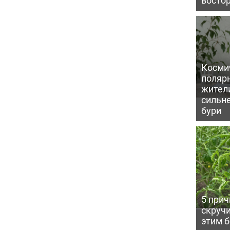
Косми
поляр
жител
сильн
бури
5 прич
скручи
этим 