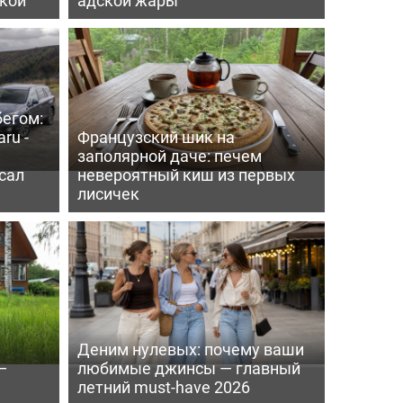
бегом:
ru -
Французский шик на
заполярной даче: печем
сал
невероятный киш из первых
лисичек
Деним нулевых: почему ваши
—
любимые джинсы — главный
летний must-have 2026