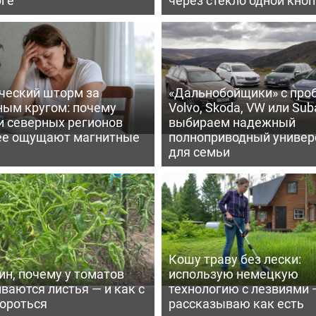
ческий шторм за
«Дальнобойщики» с про
ным кругом: почему
Volvo, Skoda, VW или Suba
и северных регионов
выбираем надежный
ее ощущают магнитные
полноприводный универ
для семьи
Кошу траву без лески:
ин, почему у томатов
использую немецкую
ваются листья — и как с
технологию с лезвиями 
бороться
рассказываю как есть