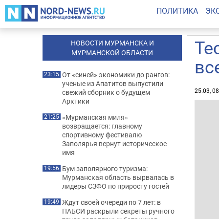
ПОЛИТИКА
ЭК
Те
НОВОСТИ МУРМАНСКА И
МУРМАНСКОЙ ОБЛАСТИ
вс
От «синей» экономики до рангов:
23:15
ученые из Апатитов выпустили
25.03, 0
свежий сборник о будущем
Арктики
«Мурманская миля»
21:25
возвращается: главному
спортивному фестивалю
Заполярья вернут историческое
имя
Бум заполярного туризма:
19:56
Мурманская область вырвалась в
лидеры СЗФО по приросту гостей
Ждут своей очереди по 7 лет: в
19:49
ПАБСИ раскрыли секреты ручного