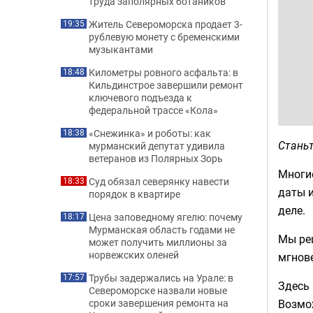
труда заполярных ботаников
Житель Североморска продает 3-
19:35
рублевую монету с бременскими
музыкантами
Километры ровного асфальта: в
18:48
Кильдинстрое завершили ремонт
ключевого подъезда к
федеральной трассе «Кола»
«Снежинка» и роботы: как
18:38
Станьт
мурманский депутат удивила
ветеранов из Полярных Зорь
Многие
Суд обязал северянку навести
18:33
даты и
порядок в квартире
деле.
Цена заповедному ягелю: почему
18:17
Мурманская область годами не
Мы ре
может получить миллионы за
норвежских оленей
мгнове
Трубы задержались на Урале: в
17:57
Здесь 
Североморске назвали новые
Возмож
сроки завершения ремонта на