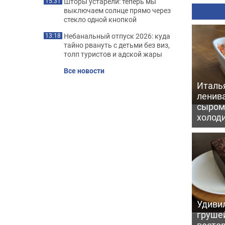
Шторы устарели: теперь мы
15:31
выключаем солнце прямо через
стекло одной кнопкой
Небанальный отпуск 2026: куда
13:18
тайно рвануть с детьми без виз,
толп туристов и адской жары
Все новости
Италь
ленив
сыром 
холод
Удивил
грушей
восто