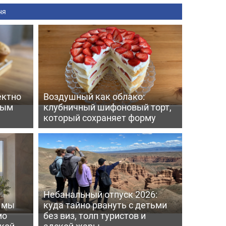
ня
ектно
Воздушный как облако:
вым
клубничный шифоновый торт,
который сохраняет форму
Небанальный отпуск 2026:
ь мы
куда тайно рвануть с детьми
мо
без виз, толп туристов и
пкой
адской жары