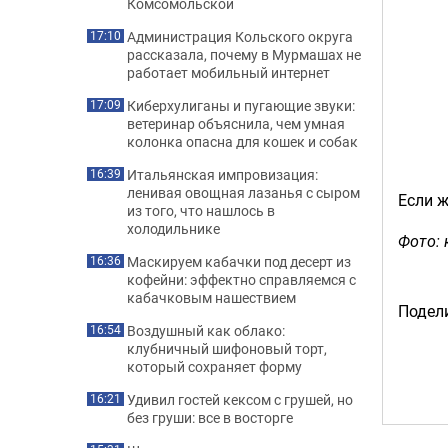
Комсомольской
Администрация Кольского округа
17:10
рассказала, почему в Мурмашах не
работает мобильный интернет
Киберхулиганы и пугающие звуки:
17:09
ветеринар объяснила, чем умная
колонка опасна для кошек и собак
Итальянская импровизация:
16:39
ленивая овощная лазанья с сыром
Если ж
из того, что нашлось в
холодильнике
Фото: 
Маскируем кабачки под десерт из
16:36
кофейни: эффектно справляемся с
кабачковым нашествием
Подели
Воздушный как облако:
16:54
клубничный шифоновый торт,
который сохраняет форму
Удивил гостей кексом с грушей, но
16:21
без груши: все в восторге