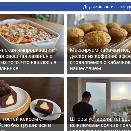
Другие новости за сегод
янская импровизация:
Маскируем кабачки под
ая овощная лазанья с
десерт из кофейни: эфф
из того, что нашлось в
справляемся с кабачко
ильнике
нашествием
 гостей кексом с
Шторы устарели: тепер
, но без груши: все в
выключаем солнце пря
рге
через стекло одной кно