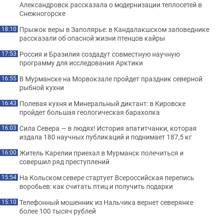
Александровск рассказала о модернизации теплосетей в
Снежногорске
Прыжок веры в Заполярье: в Кандалакшском заповеднике
18:10
рассказали об опасной жизни птенцов кайры
Россия и Бразилия создадут совместную научную
17:53
программу для исследования Арктики
В Мурманске на Морвокзале пройдет праздник северной
16:55
рыбной кухни
Полевая кухня и Минеральный диктант: в Кировске
16:43
пройдет большая геологическая барахолка
Сила Севера — в людях! История апатитчанки, которая
16:03
издала 180 научных публикаций и поднимает 187,5 кг
Житель Карелии приехал в Мурманск полечиться и
16:00
совершил ряд преступлений
На Кольском севере стартует Всероссийская перепись
15:54
воробьев: как считать птиц и получить подарки
Телефонный мошенник из Нальчика вернет северянке
15:10
более 100 тысяч рублей