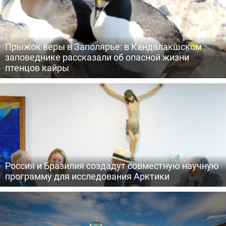
Прыжок веры в Заполярье: в Кандалакшском
заповеднике рассказали об опасной жизни
птенцов кайры
Россия и Бразилия создадут совместную научную
программу для исследования Арктики