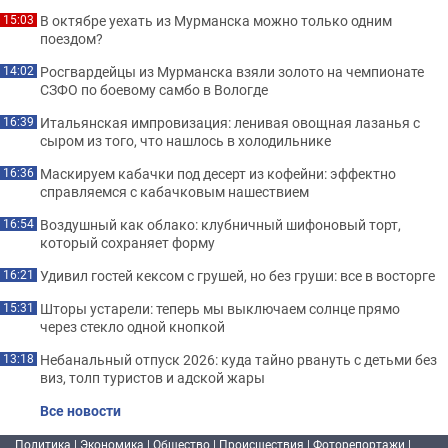
В октябре уехать из Мурманска можно только одним
15:03
поездом?
Росгвардейцы из Мурманска взяли золото на чемпионате
14:02
СЗФО по боевому самбо в Вологде
Итальянская импровизация: ленивая овощная лазанья с
16:39
сыром из того, что нашлось в холодильнике
Маскируем кабачки под десерт из кофейни: эффектно
16:36
справляемся с кабачковым нашествием
Воздушный как облако: клубничный шифоновый торт,
16:54
который сохраняет форму
Удивил гостей кексом с грушей, но без груши: все в восторге
16:21
Шторы устарели: теперь мы выключаем солнце прямо
15:31
через стекло одной кнопкой
Небанальный отпуск 2026: куда тайно рвануть с детьми без
13:18
виз, толп туристов и адской жары
Все новости
Политика
|
Экономика
|
Общество
|
Происшествия
|
Фоторепортажи
|