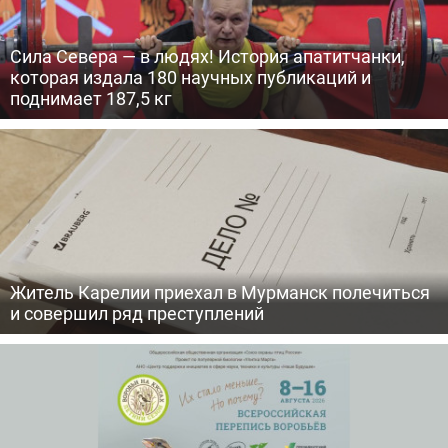
Сила Севера — в людях! История апатитчанки,
которая издала 180 научных публикаций и
поднимает 187,5 кг
Житель Карелии приехал в Мурманск полечиться
и совершил ряд преступлений