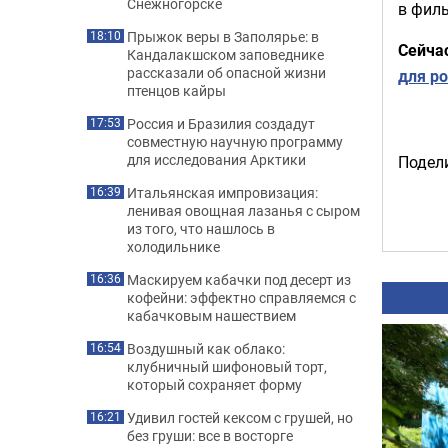
Снежногорске
в фил
Прыжок веры в Заполярье: в
18:10
Сейча
Кандалакшском заповеднике
рассказали об опасной жизни
для р
птенцов кайры
Россия и Бразилия создадут
17:53
совместную научную программу
для исследования Арктики
Подели
Итальянская импровизация:
16:39
ленивая овощная лазанья с сыром
из того, что нашлось в
холодильнике
Маскируем кабачки под десерт из
16:36
кофейни: эффектно справляемся с
кабачковым нашествием
Воздушный как облако:
16:54
клубничный шифоновый торт,
который сохраняет форму
Удивил гостей кексом с грушей, но
16:21
без груши: все в восторге