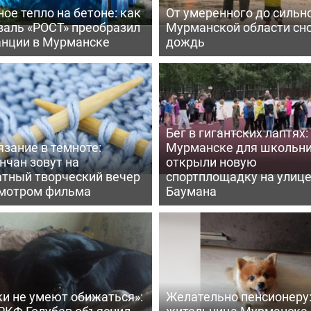
ое тепло на бетоне: как
От умеренного до сильно
валь «РОСТ» преобразил
Мурманской области сн
анции в Мурманске
дождь
Бег в гигантских лаптях:
зание в темноте:
Мурманске для школьн
нчан зовут на
открыли новую
атный творческий вечер
спортплощадку на улиц
смотром фильма
Баумана
ки не умеют обижаться»:
Желательно пенсионеру
 РКФ Голубев объяснил
жительница Мурманска