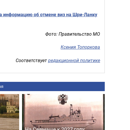
а информацию об отмене виз на Шри-Ланку
Фото: Правительство МО
Ксения Топоркова
Соответствует
редакционной политике
ня
На Севмаше к 2027 году