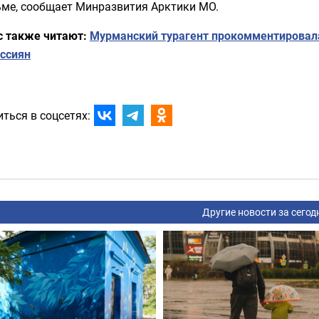
ьме, сообщает Минразвития Арктики МО.
с также читают:
Мурманский турагент прокомментировал
оссиян
ться в соцсетях:
Другие новости за сегод