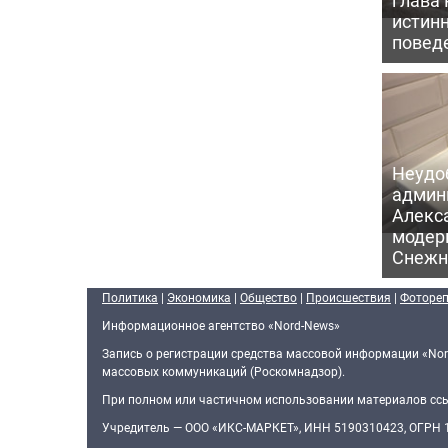
истин
повед
Неудо
админ
Алекс
модер
Снежн
Политика
|
Экономика
|
Общество
|
Происшествия
|
Фоторе
Информационное агентство «Nord-News»
Запись о регистрации средства массовой информации «Nor
массовых коммуникаций (Роскомнадзор).
При полном или частичном использовании материалов ссыл
Учредитель — ООО «ИКС-МАРКЕТ», ИНН 5190310423, ОГРН