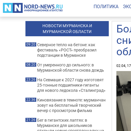
ПОЛИТИКА
ЭК
Бо
НОВОСТИ МУРМАНСКА И
МУРМАНСКОЙ ОБЛАСТИ
сн
Северное тепло на бетоне: как
09:20
об
фестиваль «РОСТ» преобразил
подстанции в Мурманске
От умеренного до сильного: в
08:20
02.04, 1
Мурманской области снова дождь
На Севмаше к 2027 году изготовят
23:26
25-тонные подшипники-гиганты
для нового ледокола «Сталинград»
Киновязание в темноте: мурманчан
22:36
зовут на бесплатный творческий
вечер с просмотром фильма
Бег в гигантских лаптях: в
21:26
Мурманске для школьников
открыли новую спортплощадку на