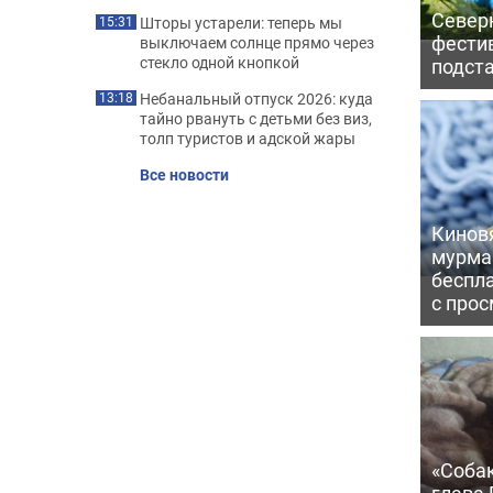
Северн
Шторы устарели: теперь мы
15:31
фести
выключаем солнце прямо через
стекло одной кнопкой
подст
Небанальный отпуск 2026: куда
13:18
тайно рвануть с детьми без виз,
толп туристов и адской жары
Все новости
Киновя
мурма
беспл
с про
«Соба
глава