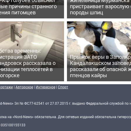
ные причины странного
пристраивает взрослую 
ения питомцев
породы шпиц
бства временны:
истрация ЗАТО
Прыжок веры в Заполярь
андровск рассказала о
Кандалакшском запове
низации теплосетей в
рассказали об опасной 
огорске
птенцов кайры
портажи
|
Авторское
|
Интересное
|
Спорт
d-News» Эл № ФС77-62541 от 27.07.2015 г. выдано Федеральной службой по 
ка на «Nord-News» обязательна. Для сетевых изданий обязательна гиперссы
 1035100155133