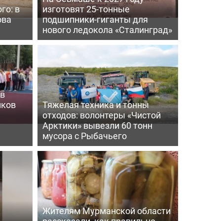
го: в
изготовят 25-тонные
ова
подшипники-гиганты для
нового ледокола «Сталинград»
 в
иков
Тяжелая техника и тонны
отходов: волонтеры «Чистой
е
Арктики» вывезли 60 тонн
мусора с Рыбачьего
:
Жителям Мурманской области
рассказали, как правильно