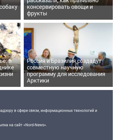
собаку
консервировать овощи и
фрукты
е: в
Россия и Бразилия создадут
днике
совместную научную
жизни
программу для исследования
Арктики
надзору в сфере связи, информационных технологий и
лка на сайт «Nord-News».