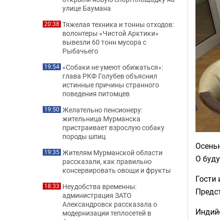
улице Баумана
Тяжелая техника и тонны отходов:
20:38
волонтеры «Чистой Арктики»
вывезли 60 тонн мусора с
Рыбачьего
«Собаки не умеют обижаться»:
19:54
глава РКФ Голубев объяснил
истинные причины странного
поведения питомцев
Желательно пенсионеру:
19:50
жительница Мурманска
пристраивает взрослую собаку
породы шпиц
Осень
Жителям Мурманской области
19:35
О буду
рассказали, как правильно
консервировать овощи и фрукты
Гости 
Неудобства временны:
18:33
Предс
администрация ЗАТО
Александровск рассказала о
Индий
модернизации теплосетей в