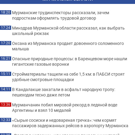
Мурманские трудинспекторы рассказали, зачем
18:20
подросткам оформлять трудовой договор
Минздрав Мурманской области рассказал, как выбрать
17:24
школьный рюкзак
Оксана из Мурманска продает довоенного соломенного
17:20
малыша
Опасные природные процессы: в Баренцевом море нашли
16:21
гигантские газовые воронки
Стройматериалы тащили на себе 1,5 км: в ПАБСИ строят
15:11
удобные смотровые площадки
В Кандалакше закатали в асфальт народную тропу:
14:11
пешеходам тесно даже летом
Мурманчанин побил мировой рекорд в ледяной воде
13:36
Аргентины и взял 10 медалей
«Сырые сосиски и недовареная гречка»: чем кормят
12:33
пассажиров задержанных рейсов в аэропорту Мурманска