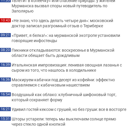
«Влетит в копеечку» или спасение природы: у жителей
11:35
Мурманска вызвал споры новый путеводитель по
Заполярью
«Не знаю, что здесь делать четыре дня»: московский
10:43
доктор записал разгромный отзыв о Териберке
«Привет, я белка!»: на мурманской экотропе установили
09:21
говорящие инфостенды
Пикники откладываются: воскресенье в Мурманской
08:20
области обещает быть дождливым
Итальянская импровизация: ленивая овощная лазанья с
16:39
сыром из того, что нашлось в холодильнике
Маскируем кабачки под десерт из кофейни: эффектно
16:36
справляемся с кабачковым нашествием
Воздушный как облако: клубничный шифоновый торт,
16:54
который сохраняет форму
Удивил гостей кексом с грушей, но без груши: все в восторге
16:21
Шторы устарели: теперь мы выключаем солнце прямо
15:31
через стекло одной кнопкой