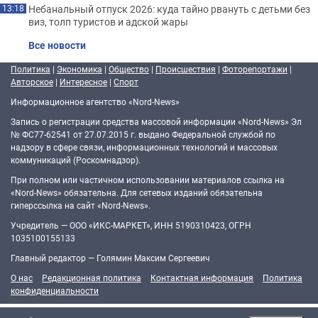
Небанальный отпуск 2026: куда тайно рвануть с детьми без
13:18
виз, толп туристов и адской жары
Все новости
Политика
|
Экономика
|
Общество
|
Происшествия
|
Фоторепортажи
|
Авторское
|
Интересное
|
Спорт
Информационное агентство «Nord-News»
Запись о регистрации средства массовой информации «Nord-News» Эл
№ ФС77-62541 от 27.07.2015 г. выдано Федеральной службой по
надзору в сфере связи, информационных технологий и массовых
коммуникаций (Роскомнадзор).
При полном или частичном использовании материалов ссылка на
«Nord-News» обязательна. Для сетевых изданий обязательна
гиперссылка на сайт «Nord-News».
Учредитель — ООО «ИКС-МАРКЕТ», ИНН 5190310423, ОГРН
1035100155133
Главный редактор — Голямин Максим Сергеевич
О нас
Редакционная политика
Контактная информация
Политика
конфиденциальности