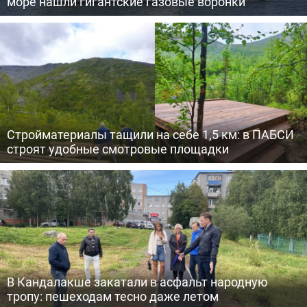
море нашли гигантские газовые воронки
Стройматериалы тащили на себе 1,5 км: в ПАБСИ
строят удобные смотровые площадки
В Кандалакше закатали в асфальт народную
тропу: пешеходам тесно даже летом