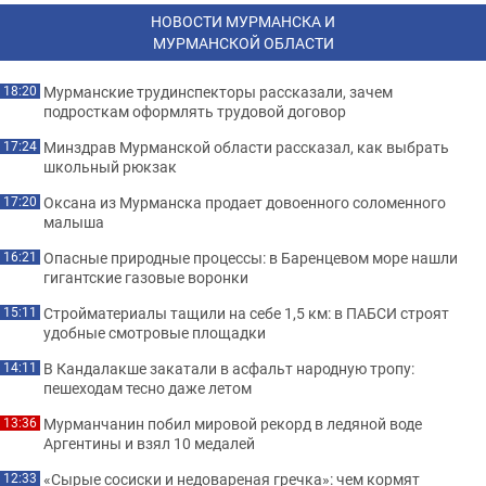
НОВОСТИ МУРМАНСКА И
МУРМАНСКОЙ ОБЛАСТИ
Мурманские трудинспекторы рассказали, зачем
18:20
подросткам оформлять трудовой договор
Минздрав Мурманской области рассказал, как выбрать
17:24
школьный рюкзак
Оксана из Мурманска продает довоенного соломенного
17:20
малыша
Опасные природные процессы: в Баренцевом море нашли
16:21
гигантские газовые воронки
Стройматериалы тащили на себе 1,5 км: в ПАБСИ строят
15:11
удобные смотровые площадки
В Кандалакше закатали в асфальт народную тропу:
14:11
пешеходам тесно даже летом
Мурманчанин побил мировой рекорд в ледяной воде
13:36
Аргентины и взял 10 медалей
«Сырые сосиски и недовареная гречка»: чем кормят
12:33