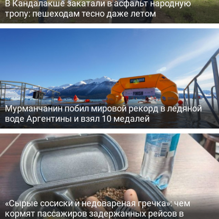
В Кандалакше закатали в асфальт народную
тропу: пешеходам тесно даже летом
Мурманчанин побил мировой рекорд в ледяной
воде Аргентины и взял 10 медалей
«Сырые сосиски и недовареная гречка»: чем
кормят пассажиров задержанных рейсов в