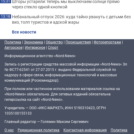
Шторы устарели: теперь мы выключаем солнце прямо
15:31
через стекло одной кнопкой
Небанальный отпуск 2026: куда тайно рвануть с детьми без
13:18
виз, толп туристов и адской жары
Все новости
Политика
|
Экономика
|
Общество
|
Происшествия
|
Фоторепортажи
|
Авторское
|
Интересное
|
Спорт
Информационное агентство «Nord-News»
Запись о регистрации средства массовой информации «Nord-News» Эл
№ ФС77-62541 от 27.07.2015 г. выдано Федеральной службой по
надзору в сфере связи, информационных технологий и массовых
коммуникаций (Роскомнадзор).
При полном или частичном использовании материалов ссылка на
«Nord-News» обязательна. Для сетевых изданий обязательна
гиперссылка на сайт «Nord-News».
Учредитель — ООО «ИКС-МАРКЕТ», ИНН 5190310423, ОГРН
1035100155133
Главный редактор — Голямин Максим Сергеевич
О нас
Редакционная политика
Контактная информация
Политика