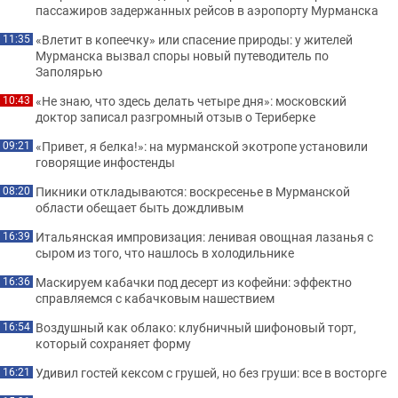
пассажиров задержанных рейсов в аэропорту Мурманска
«Влетит в копеечку» или спасение природы: у жителей
11:35
Мурманска вызвал споры новый путеводитель по
Заполярью
«Не знаю, что здесь делать четыре дня»: московский
10:43
доктор записал разгромный отзыв о Териберке
«Привет, я белка!»: на мурманской экотропе установили
09:21
говорящие инфостенды
Пикники откладываются: воскресенье в Мурманской
08:20
области обещает быть дождливым
Итальянская импровизация: ленивая овощная лазанья с
16:39
сыром из того, что нашлось в холодильнике
Маскируем кабачки под десерт из кофейни: эффектно
16:36
справляемся с кабачковым нашествием
Воздушный как облако: клубничный шифоновый торт,
16:54
который сохраняет форму
Удивил гостей кексом с грушей, но без груши: все в восторге
16:21