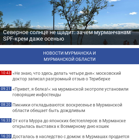
Северное солнце не щадит: зачем мурманчанам
SPF-крем даже осенью
НОВОСТИ МУРМАНСКА И
МУРМАНСКОЙ ОБЛАСТИ
«Не знаю, что здесь делать четыре дня»: московский
10:43
доктор записал разгромный отзыв о Териберке
«Привет, я белка!»: на мурманской экотропе установили
09:21
говорящие инфостенды
Пикники откладываются: воскресенье в Мурманской
08:20
области обещает быть дождливым
От кота Мурра до японских бестселлеров: в Мурманске
16:33
открылась выставка к Всемирному дню кошек
Досталась в наследство с домом: в Мурмашах продается
16:20