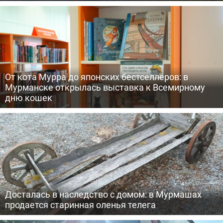
От кота Мурра до японских бестселлеров: в
Мурманске открылась выставка к Всемирному
дню кошек
Досталась в наследство с домом: в Мурмашах
продается старинная оленья телега