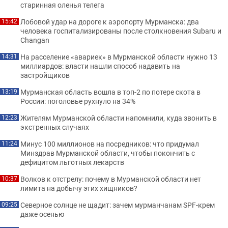
старинная оленья телега
Лобовой удар на дороге к аэропорту Мурманска: два
15:42
человека госпитализированы после столкновения Subaru и
Changan
На расселение «авариек» в Мурманской области нужно 13
14:31
миллиардов: власти нашли способ надавить на
застройщиков
Мурманская область вошла в топ-2 по потере скота в
13:19
России: поголовье рухнуло на 34%
Жителям Мурманской области напомнили, куда звонить в
12:23
экстренных случаях
Минус 100 миллионов на посредников: что придумал
11:24
Минздрав Мурманской области, чтобы покончить с
дефицитом льготных лекарств
Волков к отстрелу: почему в Мурманской области нет
10:37
лимита на добычу этих хищников?
Северное солнце не щадит: зачем мурманчанам SPF-крем
09:25
даже осенью