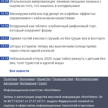
Итальянская импровизация: ленивая овощная лазанья с
16:39
сыром из того, что нашлось в холодильнике
Маскируем кабачки под десерт из кофейни: эффектно
16:36
справляемся с кабачковым нашествием
Воздушный как облако: клубничный шифоновый торт,
16:54
который сохраняет форму
Удивил гостей кексом с грушей, но без груши: все в восторге
16:21
Шторы устарели: теперь мы выключаем солнце прямо
15:31
через стекло одной кнопкой
Небанальный отпуск 2026: куда тайно рвануть с детьми без
13:18
виз, толп туристов и адской жары
Все новости
Политика
|
Экономика
|
Общество
|
Происшествия
|
Фоторепортажи
|
Авторское
|
Интересное
|
Спорт
Информационное агентство «Nord-News»
Запись о регистрации средства массовой информации «Nord-News» Эл
№ ФС77-62541 от 27.07.2015 г. выдано Федеральной службой по
надзору в сфере связи, информационных технологий и массовых