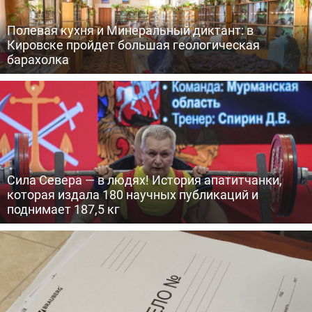
Полевая кухня и Минеральный диктант: в
Кировске пройдет большая геологическая
барахолка
Сила Севера — в людях! История апатитчанки,
которая издала 180 научных публикаций и
поднимает 187,5 кг