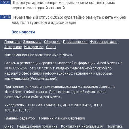
Шторы устарели: теперь мы выключаем солнце прямо
15:31
через стекло одной кнопкой
Небанальный отпуск 2026: куда тайно рвануть с детьми без
13:18
виз, толп туристов и адской жары
Все новости
Политика
|
Экономика
|
Общество
|
Происшествия
|
Фоторепортажи
|
Авторское
|
Интересное
|
Спорт
Информационное агентство «Nord-News»
Запись о регистрации средства массовой информации «Nord-News» Эл
№ ФС77-62541 от 27.07.2015 г. выдано Федеральной службой по
надзору в сфере связи, информационных технологий и массовых
коммуникаций (Роскомнадзор).
При полном или частичном использовании материалов ссылка на
«Nord-News» обязательна. Для сетевых изданий обязательна
гиперссылка на сайт «Nord-News».
Учредитель — ООО «ИКС-МАРКЕТ», ИНН 5190310423, ОГРН
1035100155133
Главный редактор — Голямин Максим Сергеевич
О нас
Редакционная политика
Контактная информация
Политика