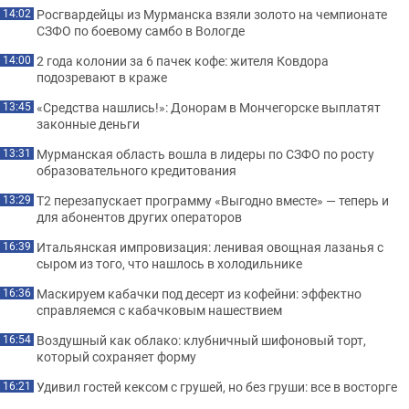
Росгвардейцы из Мурманска взяли золото на чемпионате
14:02
СЗФО по боевому самбо в Вологде
2 года колонии за 6 пачек кофе: жителя Ковдора
14:00
подозревают в краже
«Средства нашлись!»: Донорам в Мончегорске выплатят
13:45
законные деньги
Мурманская область вошла в лидеры по СЗФО по росту
13:31
образовательного кредитования
Т2 перезапускает программу «Выгодно вместе» — теперь и
13:29
для абонентов других операторов
Итальянская импровизация: ленивая овощная лазанья с
16:39
сыром из того, что нашлось в холодильнике
Маскируем кабачки под десерт из кофейни: эффектно
16:36
справляемся с кабачковым нашествием
Воздушный как облако: клубничный шифоновый торт,
16:54
который сохраняет форму
Удивил гостей кексом с грушей, но без груши: все в восторге
16:21