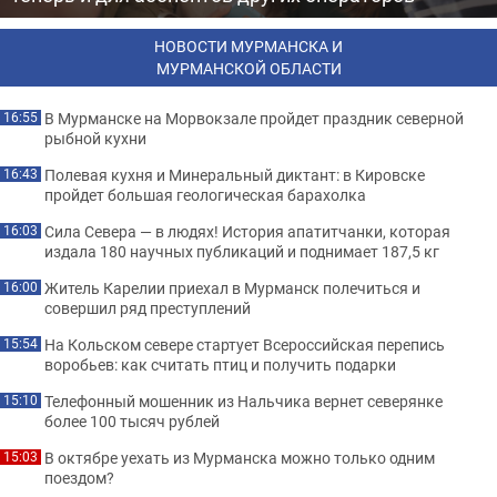
НОВОСТИ МУРМАНСКА И
МУРМАНСКОЙ ОБЛАСТИ
В Мурманске на Морвокзале пройдет праздник северной
16:55
рыбной кухни
Полевая кухня и Минеральный диктант: в Кировске
16:43
пройдет большая геологическая барахолка
Сила Севера — в людях! История апатитчанки, которая
16:03
издала 180 научных публикаций и поднимает 187,5 кг
Житель Карелии приехал в Мурманск полечиться и
16:00
совершил ряд преступлений
На Кольском севере стартует Всероссийская перепись
15:54
воробьев: как считать птиц и получить подарки
Телефонный мошенник из Нальчика вернет северянке
15:10
более 100 тысяч рублей
В октябре уехать из Мурманска можно только одним
15:03
поездом?